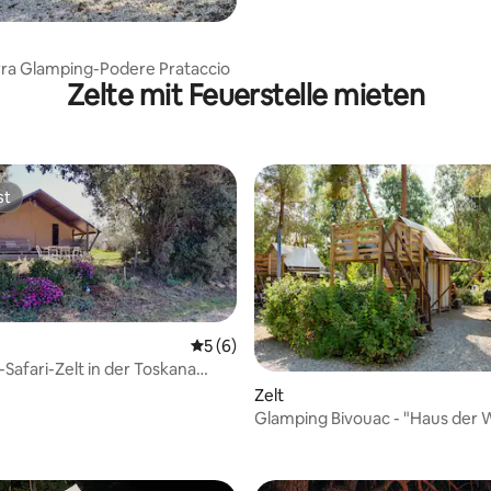
ra Glamping-Podere Prataccio
Zelte mit Feuerstelle mieten
st
st
Durchschnittliche Bewertung: 5 von 5,
5 (6)
Safari-Zelt in der Toskana
Zelt
Glamping Bivouac - "Haus der 