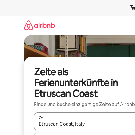
Zu
Inhalten
springen
Zelte als
Ferienunterkünfte in
Etruscan Coast
Finde und buche einzigartige Zelte auf Airbnb
Ort
Wenn Ergebnisse verfügbar sind, navigiere mit d