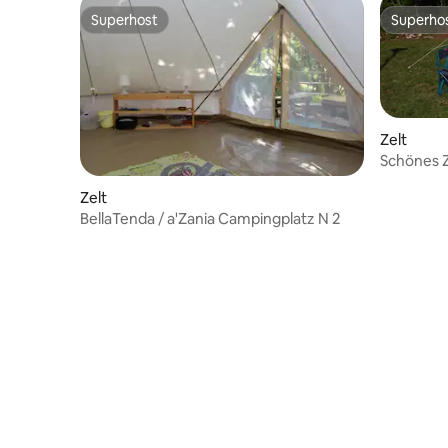
Superhost
Superho
Superhost
Superho
Zelt
Schönes Z
Metern/A
Zelt
BellaTenda / a'Zania Campingplatz N 2