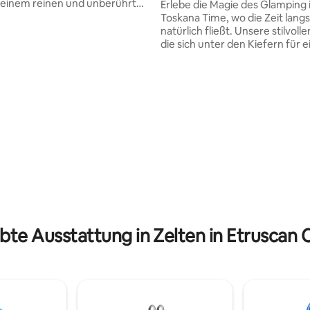
 einem reinen und unberührten
Erlebe die Magie des Glamping 
fügt, um Ihnen die Nähe zum
Toskana Time, wo die Zeit lan
hen von einer privilegierten
natürlich fließt. Unsere stilvolle
rtablen Position aus zu
die sich unter den Kiefern für 
hen. Armida wurde geboren,
angenehmen Schatten im So
zigartiges Erlebnis zu bieten
befinden, bieten bequeme Bet
„Glamour-Camping“ zu erleben,
romantische Beleuchtung und 
ntische! Die herrliche
herrlichen Blick auf den Olivenh
 dieses romantischen Ortes
Genieße Picknick-Frühstück, 
der Natur mit dem Panorama,
Holzofen oder Momente mit u
r Elbe und Korsika reicht, wird
Schildkröten. Perfekt für alle, d
hlos machen.
Stil und authentisches Erlebnis
Komm langsamer und schaffe
unvergessliche Momente in de
toskanischen Zeit.
ebte Ausstattung in Zelten in Etruscan 