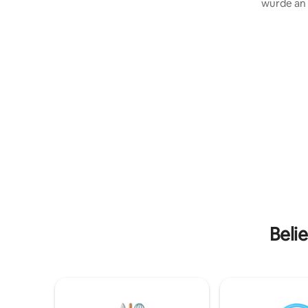
wurde an
und das Dorf San Carlo. Weniger als zehn
Ort einge
Minuten von San Vincenzo entfernt.
Wesentlic
Jedes mit Küche und privatem Whirlpool
und komfo
im Freien… worauf warten Sie noch, um
ermöglic
der Protagonist dieses Ortes zu sein?
um ein ein
und das 
das authe
Umgebung
inmitten 
das bis zu
Sie sprac
Beli