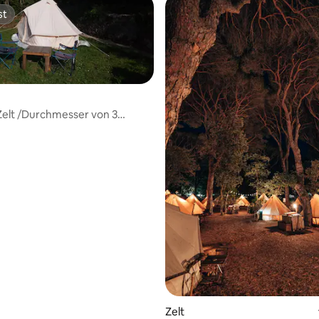
st
st
elt /Durchmesser von 3
zaniacamping
Zelt