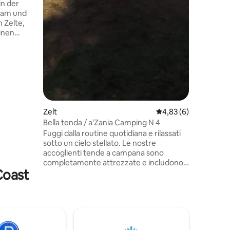
in der
gsam und
n Zelte,
einen
mmer
ten,
einen
ain.
Abende am
nseren
ie Ruhe,
 suchen.
Zelt
Durchschnittliche B
4,83 (6)
Bella tenda / a'Zania Camping N 4
r
Fuggi dalla routine quotidiana e rilassati
sotto un cielo stellato. Le nostre
accoglienti tende a campana sono
completamente attrezzate e includono
Coast
la biancheria da letto. All'interno
troverete piatti, posate e bicchieri per
preparare pasti semplici o cuocere la
carne sul barbecue. Portate i vostri
ingredienti o acquistate la carne in
campeggio. Gli ospiti hanno accesso a