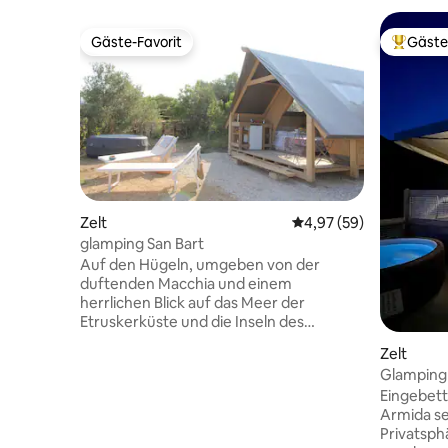
Gäste-Favorit
Gäste
Gäste-Favorit
Beliebte
Zelt
Durchschnittliche Bew
4,97 (59)
glamping San Bart
Auf den Hügeln, umgeben von der
duftenden Macchia und einem
herrlichen Blick auf das Meer der
Etruskerküste und die Inseln des
Archipels, finden Sie komfortable 17
Zelt
Quadratmeter große Glampingplätze,
Glamping I
um die Natur in völliger Entspannung zu
„Armida“
Eingebette
genießen und unvergessliche Nächte
Armida s
voller Sterne zu erleben. Am Horizont
Privatsph
leuchten Boote, dahinter Monte Calvi