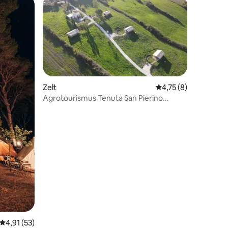
Zelt
Durchschnittliche B
4,75 (8)
Agrotourismus Tenuta San Pierino
Glamping- Fico
Durchschnittliche Bewertung: 4,91 von 5, 53 Bewertungen
4,91 (53)