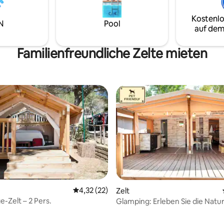
Kostenlo
N
Pool
auf dem
Familienfreundliche Zelte mieten
Durchschnittliche Bewertung: 4,32 von 5, 
4,32 (22)
Zelt
e-Zelt – 2 Pers.
Glamping: Erleben Sie die Natu
Komfort von zu Hause