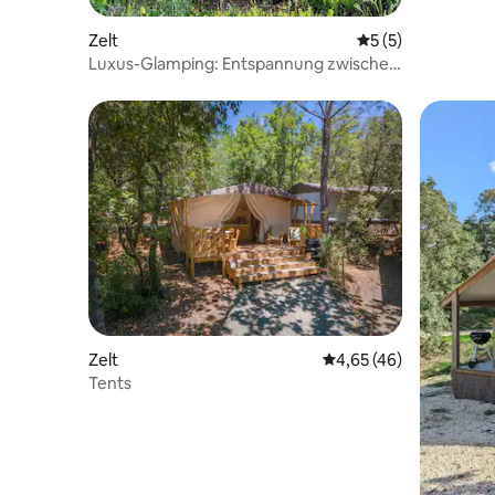
Zelt
Durchschnittliche
5 (5)
Luxus-Glamping: Entspannung zwischen
Natur und Meer
Zelt
Durchschnittliche Bew
4,65 (46)
Tents