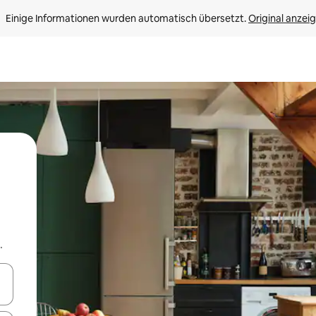
Einige Informationen wurden automatisch übersetzt. 
Original anzei
.
en Pfeiltasten nach oben und unten oder erkunde die Ergebnisse durc