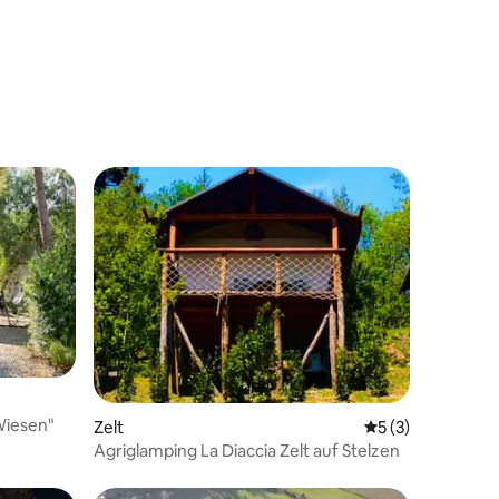
 6 Bewertungen
Wiesen"
Zelt
Durchschnittlich
5 (3)
Agriglamping La Diaccia Zelt auf Stelzen