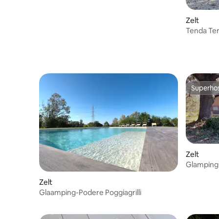
Zelt
Tenda Ter
Superho
Superho
Zelt
Glamping-
L'aura
Zelt
Glaamping-Podere Poggiagrilli