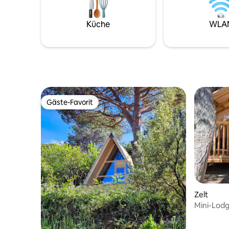
Küche
WLA
Gäste-Favorit
Gäste-Favorit
Zelt
Mini-Lodg