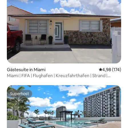
Gästesuite in Miami
Durchschnittl
4,98 (174)
Miami | FIFA | Flughafen | Kreuzfahrthafen | Strand |
Innenstadt
Superhost
Superhost