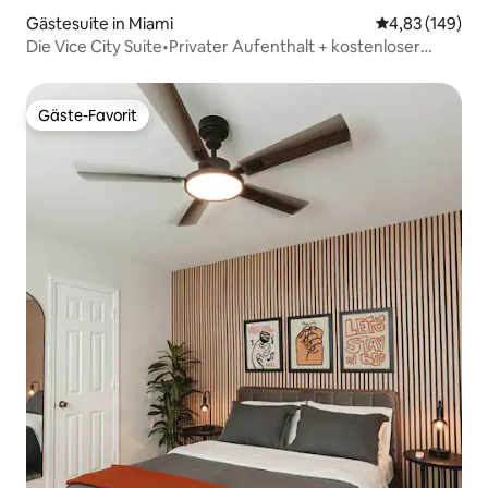
Gästesuite in Miami
Durchschnittli
4,83 (149)
Die Vice City Suite•Privater Aufenthalt + kostenloser
Parkplatz
Gäste-Favorit
Gäste-Favorit