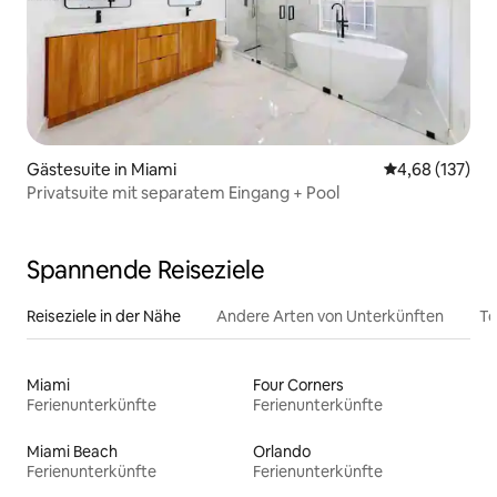
Gästesuite in Miami
Durchschnittl
4,68 (137)
Privatsuite mit separatem Eingang + Pool
Spannende Reiseziele
Reiseziele in der Nähe
Andere Arten von Unterkünften
To
Miami
Four Corners
Ferienunterkünfte
Ferienunterkünfte
Miami Beach
Orlando
Ferienunterkünfte
Ferienunterkünfte