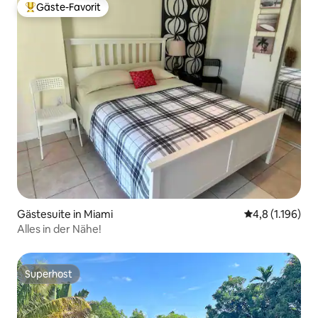
Gäste-Favorit
Beliebter Gäste-Favorit.
Gästesuite in Miami
Durchschnittli
4,8 (1.196)
Alles in der Nähe!
Superhost
Superhost