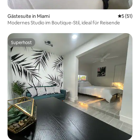
Gästesuite in Miami
Durchschn
5 (51)
Modernes Studio im Boutique-Stil, ideal für Reisende
Superhost
Superhost