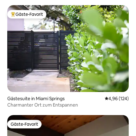
Gäste-Favorit
Beliebter Gäste-Favorit.
Gästesuite in Miami Springs
Durchschnittli
4,96 (124)
Charmanter Ort zum Entspannen
Gäste-Favorit
Gäste-Favorit