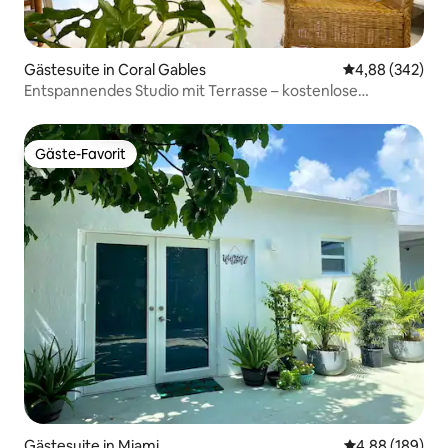
Gästesuite in Coral Gables
Durchschnittli
4,88 (342)
Entspannendes Studio mit Terrasse – kostenlose
Parkplätze und Wäscherei
Gäste-Favorit
Gäste-Favorit
Gästesuite in Miami
Durchschnittli
4,88 (189)