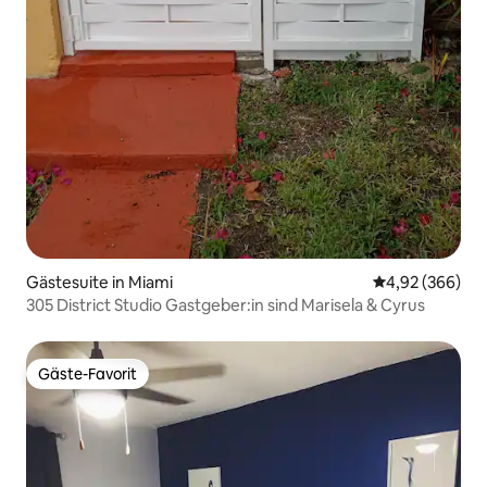
Gästesuite in Miami
Durchschnittli
4,92 (366)
305 District Studio Gastgeber:in sind Marisela & Cyrus
Gäste-Favorit
Gäste-Favorit