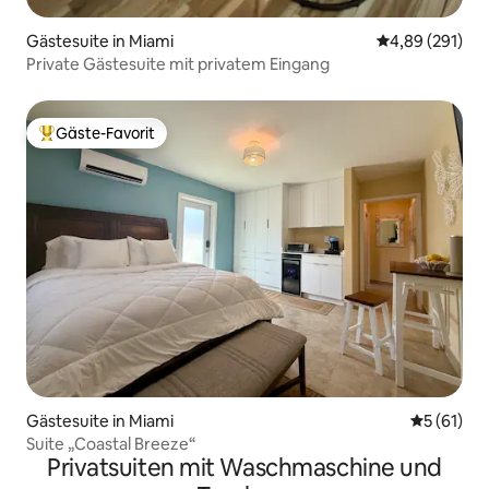
Gästesuite in Miami
Durchschnittli
4,89 (291)
Private Gästesuite mit privatem Eingang
Gäste-Favorit
Beliebter Gäste-Favorit.
Gästesuite in Miami
Durchschn
5 (61)
Suite „Coastal Breeze“
Privatsuiten mit Waschmaschine und