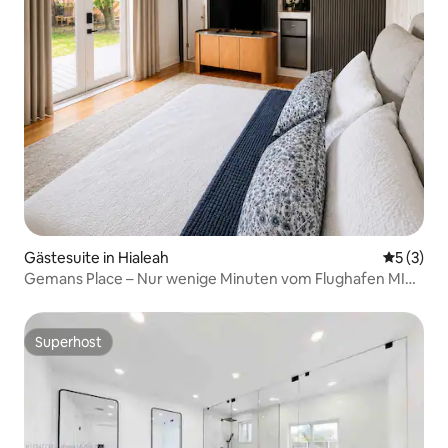
Gästesuite in Hialeah
Durchsch
5 (3)
Gemans Place – Nur wenige Minuten vom Flughafen MIA
entfernt
Superhost
Superhost