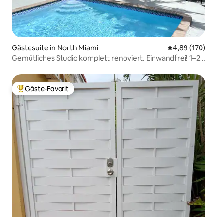
Gästesuite in North Miami
Durchschnittli
4,89 (170)
Gemütliches Studio komplett renoviert. Einwandfrei! 1–2
Personen
Gäste-Favorit
Beliebter Gäste-Favorit.