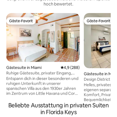
hoch bewertet.
Gäste-Favorit
Gäste-Favorit
Gäste-Favorit
Gäste-Favorit
Gästesuite in Miami
Durchschnittliche Bewertung: 
4,9 (288)
Ruhige Gästesuite, privater Eingang,
Gästesuite in Mia
Terrasse + Parkplatz
Entspann dich in dieser besonderen und
Design District Nr.
ruhigen Unterkunft in unserer
Helles, privates S
spanischen Villa aus den 1930er Jahren
eigenen separaten
im Zentrum von Little Havana und Coral
Komfort, Privatsp
Gables im Herzen von Shenandoah.
Bequemlichkeit a
Deine Gästesuite ist mit einem privaten
Beliebte Ausstattung in privaten Suiten
begehrtesten Ort
Eingang, einem privaten Garten und
bietet. Es bietet ein modernes, eigenes
in Florida Keys
einem Parkplatz ausgestattet. Casita
Badezimmer, eine 