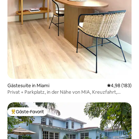
Gästesuite in Miami
Durchschnittli
4,98 (183)
Privat + Parkplatz, in der Nähe von MIA, Kreuzfahrt,
Strand, Stadien
Gäste-Favorit
Beliebter Gäste-Favorit.