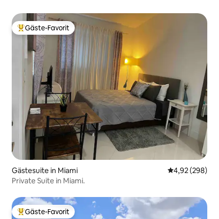
Gäste-Favorit
Beliebter Gäste-Favorit.
Gästesuite in Miami
Durchschnittli
4,92 (298)
Private Suite in Miami.
Gäste-Favorit
Beliebter Gäste-Favorit.