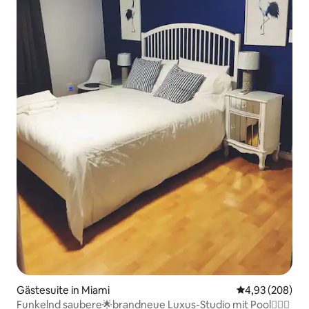
Gästesuite in Miami
Durchschnittli
4,93 (208)
Funkelnd saubere🌟brandneue Luxus-Studio mit Pool🏊🏼‍♂️