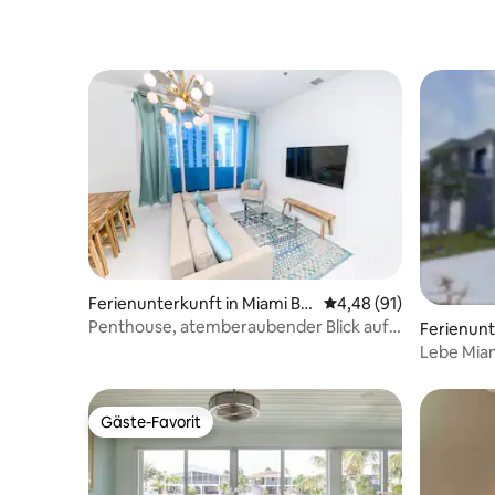
Ferienunterkunft in Miami Be
Durchschnittliche Bew
4,48 (91)
ach
Penthouse, atemberaubender Blick auf
Ferienunte
die Bucht und hohe Decken
ty
Lebe Miam
Relaxatio
Gäste-Favorit
Gäste-Favorit