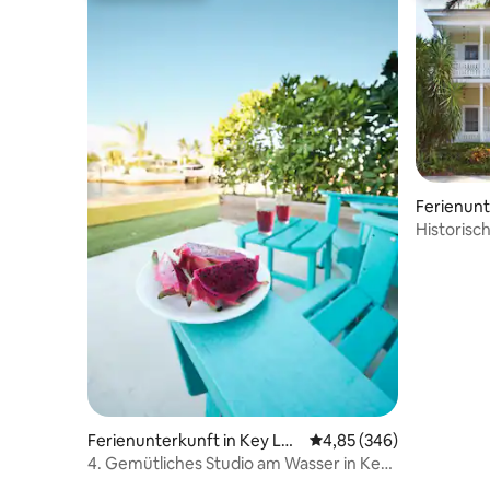
Ferienunt
st
Historisch
Stock mit
Ferienunterkunft in Key Lar
Durchschnittliche Bewe
4,85 (346)
go
4. Gemütliches Studio am Wasser in Key
Largo | Tauchen