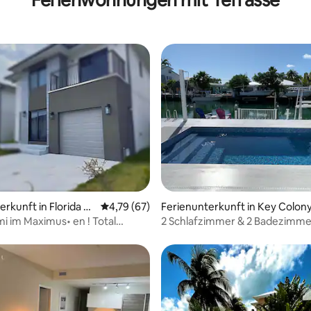
ertung: 4,48 von 5, 91 Bewertungen
rkunft in Florida Ci
Durchschnittliche Bewertung: 4,79 von 5, 
4,79 (67)
Ferienunterkunft in Key Colony
each
i im Maximus• en ! Total
2 Schlafzimmer & 2 Badezimm
n zu Hause.!
Kanal mit Pool, Pickleball, Golf