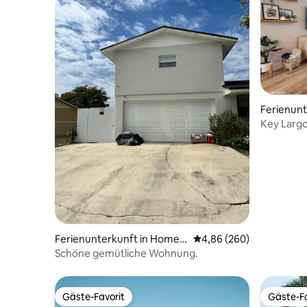
Ferienunt
go
Key Largo
Ferienunterkunft in Homes
Durchschnittliche Bewe
4,86 (260)
tead
Schöne gemütliche Wohnung.
Gäste-Favorit
Gäste-Fa
Gäste-Favorit
Gäste-Fa