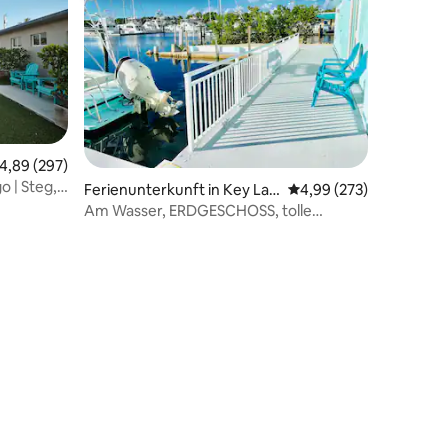
urchschnittliche Bewertung: 4,89 von 5, 297 Bewertungen
4,89 (297)
o | Steg,
92 Bewertungen
Ferienunterkunft in Key Lar
Durchschnittliche Bew
4,99 (273)
go
Am Wasser, ERDGESCHOSS, tolle
Sonnenuntergänge!!!