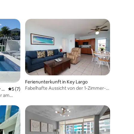
Ferienunterkunft in Key Largo
Fabelhafte Aussicht von der 1-Zimmer-
67 Bewertungen
 B
Durchschnittliche Bewertung: 5 von 5, 7 Bewertungen
5 (7)
Wohnung in Key Largo.
er am