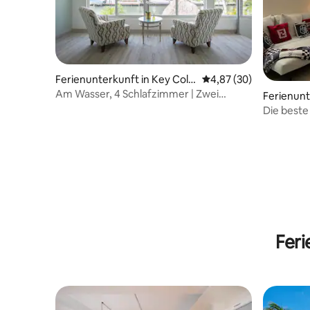
Ferienunterkunft in Key Colo
Durchschnittliche Bew
4,87 (30)
ny Beach
Am Wasser, 4 Schlafzimmer | Zwei
Ferienunt
Wohnzimmer | Whirlpool | Bootsanleger
Die beste 
erreichba
Fer