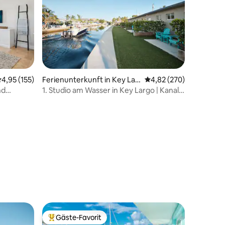
urchschnittliche Bewertung: 4,95 von 5, 155 Bewertungen
4,95 (155)
Ferienunterkunft in Key Lar
Durchschnittliche Bew
4,82 (270)
09 Bewertungen
go
nd
1. Studio am Wasser in Key Largo | Kanal
& Meer
Gäste-Favorit
Beliebter Gäste-Favorit.