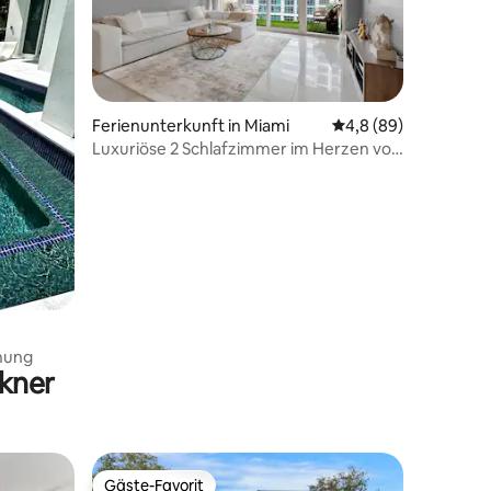
Ferienunterkunft in Miami
Durchschnittliche B
4,8 (89)
Luxuriöse 2 Schlafzimmer im Herzen von
Miami
nung
kner
Gäste-Favorit