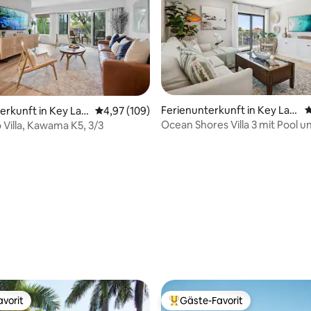
Ferienunterkunft in Key Lar
D
erkunft in Key Lar
Durchschnittliche Bewertung: 4,97 von 5, 1
4,97 (109)
go
Ocean Shores Villa 3 mit Pool u
 Villa, Kawama K5, 3/3
Bootsanleger
rtung: 4,86 von 5, 260 Bewertungen
vorit
Gäste-Favorit
vorit
Beliebter Gäste-Favorit.