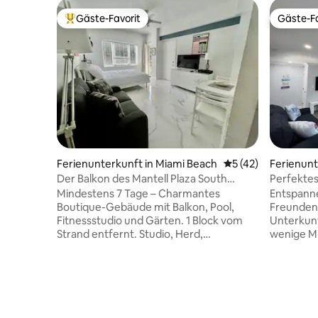
Gäste-Favorit
Gäste-Fa
Beliebter Gäste-Favorit.
Gäste-Fa
Ferienunterkunft in Miami Beach
Durchschnittliche 
5 (42)
Ferienunt
n
Der Balkon des Mantell Plaza South
Perfektes
Beach Studio 01.
Mindestens 7 Tage – Charmantes
Entspanne
Boutique-Gebäude mit Balkon, Pool,
Freunden 
Fitnessstudio und Gärten. 1 Block vom
Unterkunf
Strand entfernt. Studio, Herd,
wenige M
Mikrowelle. Waschmaschine, Trockner
von Boots
im Gebäude. Nur wenige Minuten vom
Einkaufsm
Kongresszentrum, von Geschäften,
Sehenswür
Cafés und Unterhaltungsmöglichkeiten
perfekte 
entfernt. Renoviert. TV KOSTENLOSES
Abenteuer
WLAN IN der EINHEIT! Mantell Plaza.
Parkplät