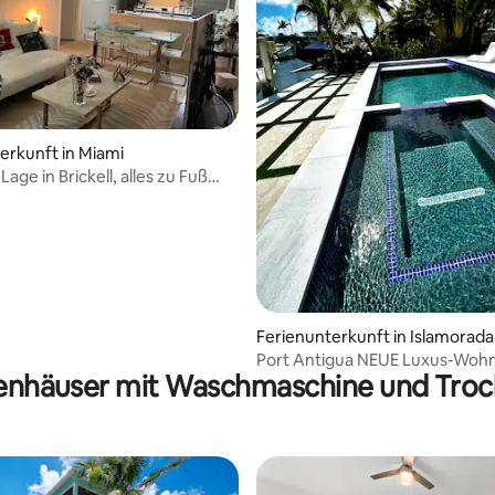
ertung: 4,87 von 5, 30 Bewertungen
erkunft in Miami
Lage in Brickell, alles zu Fuß
r
Ferienunterkunft in Islamorada
Port Antigua NEUE Luxus-Woh
ienhäuser mit Waschmaschine und Troc