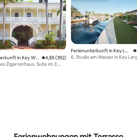
Ferienunterkunft in Key Lar
D
go
6. Studio am Wasser in Key Larg
erkunft in Key We
Durchschnittliche Bewertung: 4,85 von 5, 3
4,85 (392)
Schnorcheln
es Zigarrenhaus. Suite im 3.
 Küche
rtung: 4,85 von 5, 346 Bewertungen
Ferienwohnungen mit Terrasse