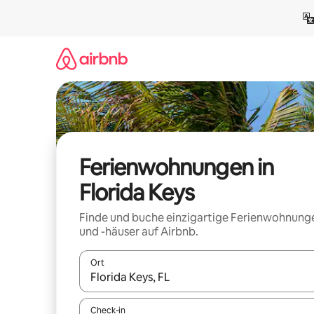
Zu
Inhalten
springen
Ferienwohnungen in
Florida Keys
Finde und buche einzigartige Ferienwohnung
und -häuser auf Airbnb.
Ort
Wenn Ergebnisse verfügbar sind, navigiere mit d
Check-in