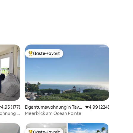
81 Bewertungen
Gäste-Favorit
Beliebter Gäste-Favorit.
78 Bewertungen
urchschnittliche Bewertung: 4,95 von 5, 177 Bewertungen
4,95 (177)
Eigentumswohnung in Tave
Durchschnittliche Bew
4,99 (224)
rnier
ohnung –
Meerblick am Ocean Pointe
Gäste-Favorit