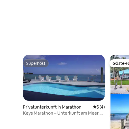
Superhost
Gäste-Fa
Superhost
Gäste-Fa
Privatunterkunft in Marathon
Durchschnittliche
5 (4)
Keys Marathon – Unterkunft am Meer,
4 Schlafzimmer, 3,5 Bäder, Pool.