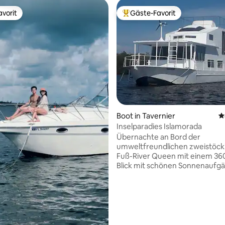
vorit
Gäste-Favorit
vorit
Beliebter Gäste-Favorit.
Boot in Tavernier
D
Inselparadies Islamorada
Übernachte an Bord der
umweltfreundlichen zweistöck
Fuß-River Queen mit einem 36
Blick mit schönen Sonnenaufg
-untergängen, mehr als 1/8 Mei
der Küste in einem ruhigen Haf
Nähe von Einkaufszentrum, Kin
rtung: 4,97 von 5, 224 Bewertungen
Krankenhaus, Bars und Restaura
10-Fuß-Beiboot mit kleinem
Außenbordmotor, um „NUR“ v