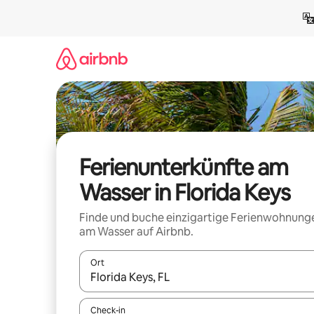
Zu
Inhalten
springen
Ferienunterkünfte am
Wasser in Florida Keys
Finde und buche einzigartige Ferienwohnung
am Wasser auf Airbnb.
Ort
Wenn Ergebnisse verfügbar sind, navigiere mit d
Check-in