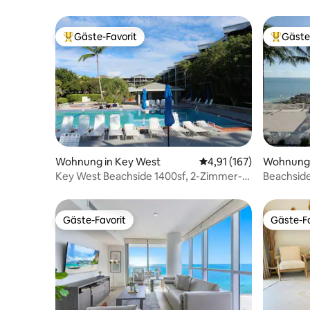
Gäste-Favorit
Gäste
Beliebter Gäste-Favorit.
Beliebte
Wohnung in Key West
Durchschnittliche Bew
4,91 (167)
Wohnung 
ch
Key West Beachside 1400sf, 2-Zimmer-
Beachside
Wohnung
Atlantik
Gäste-Favorit
Gäste-Fa
Gäste-Favorit
Gäste-Fa