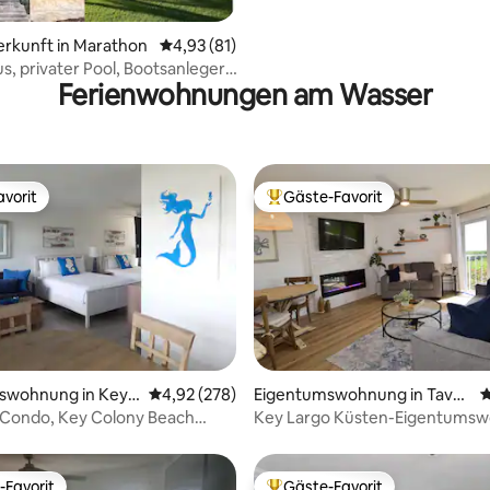
erkunft in Marathon
Durchschnittliche Bewertung: 4,93 von 5, 
4,93 (81)
s, privater Pool, Bootsanleger,
Ferienwohnungen am Wasser
 den Golf bei Sonnenuntergang
vorit
Gäste-Favorit
vorit
Beliebter Gäste-Favorit.
ertung: 4,93 von 5, 118 Bewertungen
swohnung in Key
Durchschnittliche Bewertung: 4,92 von 5, 2
4,92 (278)
Eigentumswohnung in Taver
D
each
nier
 Condo, Key Colony Beach
Key Largo Küsten-Eigentumsw
 Meer & Pool
Meerblick ~ Pool ~ Strand
-Favorit
Gäste-Favorit