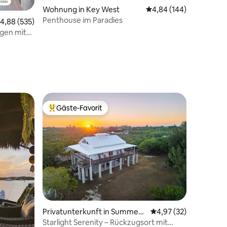
Wohnung in Key West
Durchschnittliche Bew
4,84 (144)
Penthouse im Paradies
urchschnittliche Bewertung: 4,88 von 5, 535 Bewertungen
4,88 (535)
agen mit
44 Bewertungen
iami
Gäste-Favorit
Beliebter Gäste-Favorit.
50 Bewertungen
Privatunterkunft in Summerl
Durchschnittliche Be
4,97 (32)
and Key
Starlight Serenity – Rückzugsort mit