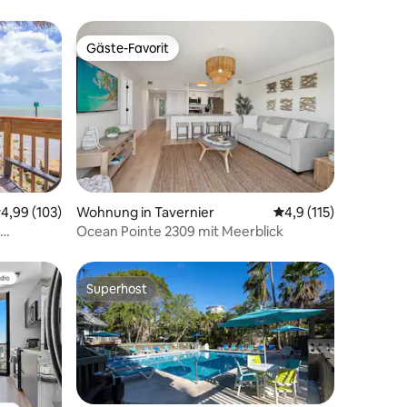
Gäste-Favorit
Gäste-Favorit
52 Bewertungen
urchschnittliche Bewertung: 4,99 von 5, 103 Bewertungen
4,99 (103)
Wohnung in Tavernier
Durchschnittliche Be
4,9 (115)
Ocean Pointe 2309 mit Meerblick
Superhost
Superhost