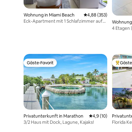
Wohnung in Miami Beach
Durchschnittliche Bewe
4,88 (353)
Eck-Apartment mit 1 Schlafzimmer auf
Wohnung 
einer der oberen Etagen direkt am Meer
4 Etagen 
von Dharma
|Strand |
Gäste-Favorit
Gäste
Gäste-Favorit
Beliebte
Privatunterkunft in Marathon
Durchschnittliche Be
4,9 (10)
Privatunt
n
3/2 Haus mit Dock, Lagune, Kajaks!
Florida Ke
Dock 5/3