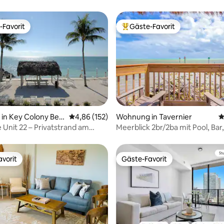
-Favorit
Gäste-Favorit
r Gäste-Favorit.
Beliebter Gäste-Favorit.
ertung: 4,91 von 5, 167 Bewertungen
in Key Colony Bea
Durchschnittliche Bewertung: 4,86 von 5, 1
4,86 (152)
Wohnung in Tavernier
D
 Unit 22 – Privatstrand am
Meerblick 2br/2ba mit Pool, Bar,
Fitnessraum + Liegeplatz 28ft
vorit
Gäste-Favorit
vorit
Gäste-Favorit