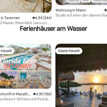
Wohnung in Miami
D
rtung: 4,88 von 5, 353 Bewertungen
Studio auf einer der oberen Et
in Tavernier
Durchschnittliche Bewertung: 4,93 von 5, 2
4,93 (244)
bestem Blick auf die Stadt in M
|2 Master |Meerblick |Jacuzzi
Ferienhäuser am Wasser
Jachthafen
-Favorit
Gäste-Favorit
r Gäste-Favorit.
Gäste-Favorit
wertung: 4,9 von 5, 10 Bewertungen
erkunft in Maratho
Durchschnittliche Bewertung: 4,95 von 5, 1
4,95 (150)
ys Resort-Stil Haus mit Pool &