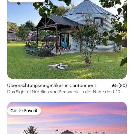
Beliebter Gäste-Favorit.
Übernachtungsmöglichkeit in Cantonment
Durchschni
5 (80)
Das SighLo! Nördlich von Pensacola in der Nähe der I-10 &
Hwy 29
Gäste-Favorit
Gäste-Favorit