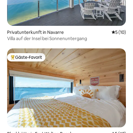
Privatunterkunft in Navarre
Durchschn
5 (10)
Villa auf der Insel bei Sonnenuntergang
Gäste-Favorit
Beliebter Gäste-Favorit.