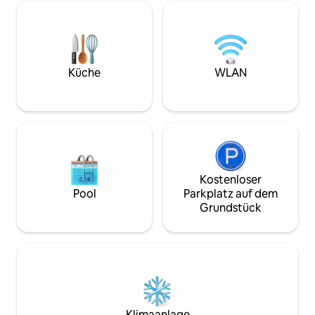
Fairhope. Die Studio
eine wärmere, belebende Ruhezeit?
privater Teil von 
Schlendere über die Terrasse und finde
Sheldon-Nachkom
einen privat gelegenen Whirlpool.
Hauses. Mosher Ca
Spaziere schließlich die Anlegestelle
Wassergraben und
hinunter, um zu angeln, zu schwimmen,
nebenan. Unsere G
sich zu verbinden oder über das glasige
Küche
WLAN
eingeladen, das G
Wasser der East Bay zu blicken.
Schlösser zu betr
Unglaubliche Sonnenuntergänge
erwarten dich, buche, bevor diese
Saison voll ist.
Kostenloser
Pool
Parkplatz auf dem
Grundstück
Klimaanlage