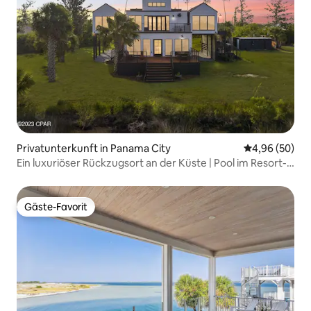
Privatunterkunft in Panama City
Durchschnittl
4,96 (50)
Ein luxuriöser Rückzugsort an der Küste | Pool im Resort-
Stil
Gäste-Favorit
Gäste-Favorit