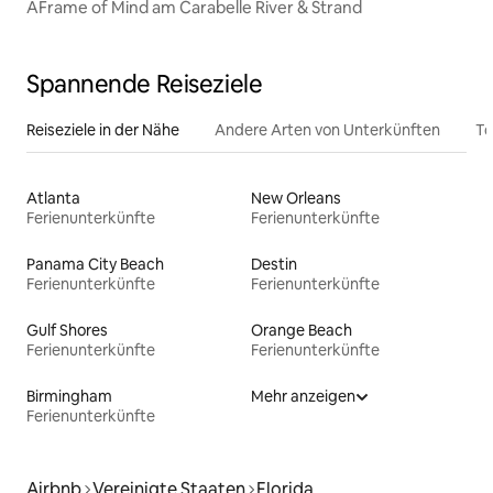
AFrame of Mind am Carabelle River & Strand
Spannende Reiseziele
Reiseziele in der Nähe
Andere Arten von Unterkünften
To
Atlanta
New Orleans
Ferienunterkünfte
Ferienunterkünfte
Panama City Beach
Destin
Ferienunterkünfte
Ferienunterkünfte
Gulf Shores
Orange Beach
Ferienunterkünfte
Ferienunterkünfte
Birmingham
Mehr anzeigen
Ferienunterkünfte
Airbnb
Vereinigte Staaten
Florida