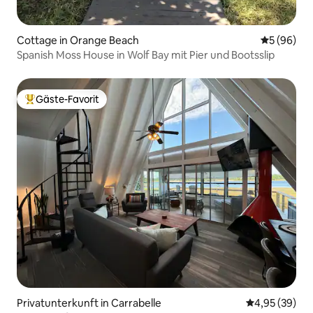
Cottage in Orange Beach
Durchschni
5 (96)
Spanish Moss House in Wolf Bay mit Pier und Bootsslip
Gäste-Favorit
Beliebter Gäste-Favorit.
Privatunterkunft in Carrabelle
Durchschnittl
4,95 (39)