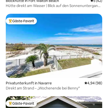
Blockhütte in Fort Walton Beach
Durchschn
5 (42)
Hütte direkt am Wasser | Blick auf den Sonnenuntergang |
#6
Gäste-Favorit
Beliebter Gäste-Favorit.
Privatunterkunft in Navarre
Durchschnittl
4,94 (98)
Direkt am Strand – „Wochenende bei Benny“
Gäste-Favorit
Beliebter Gäste-Favorit.