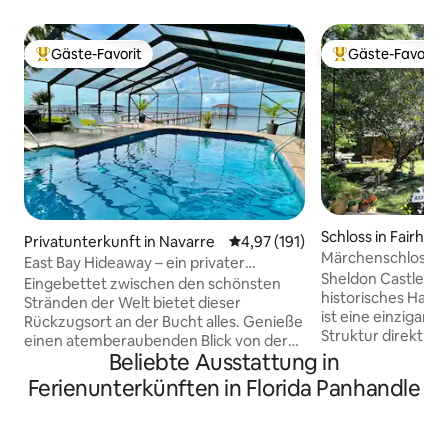
Gäste-Favorit
Gäste-Favorit
Beliebter Gäste-Favorit.
Beliebter Gäste-F
Schloss in Fairhop
Privatunterkunft in Navarre
Durchschnittliche Bewertung: 4
4,97 (191)
Märchenschloss B
East Bay Hideaway – ein privater
Sheldon Castle ist 
Rückzugsort am Wasser
Eingebettet zwischen den schönsten
historisches Haus 
Stränden der Welt bietet dieser
ist eine einzigarti
Rückzugsort an der Bucht alles. Genieße
Struktur direkt in 
einen atemberaubenden Blick von der
abgeschieden in e
Beliebte Ausstattung in
Küche, dem Wohnzimmer und dem
Eastern Shore Art
Arbeitszimmer. Die Aussicht geht
Ferienunterkünften in Florida Panhandle
die Straße hinunt
weiter, wenn du auf die abgeschirmte
Straßenseite. Von 
Veranda gehst, mit Platz für alle, um sich
wunderschönen In
am Pool zu versammeln. Brauchst du