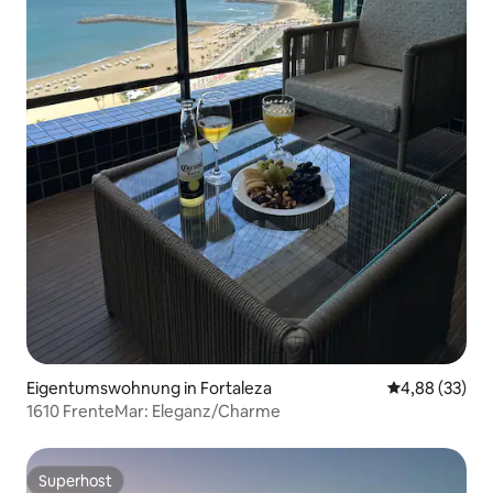
Eigentumswohnung in Fortaleza
Durchschnittl
4,88 (33)
1610 FrenteMar: Eleganz/Charme
Superhost
Superhost