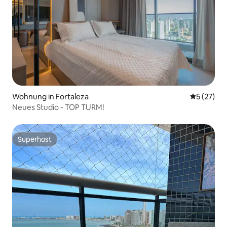
Wohnung in Fortaleza
Durchschn
5 (27)
Neues Studio - TOP TURM!
Superhost
Superhost