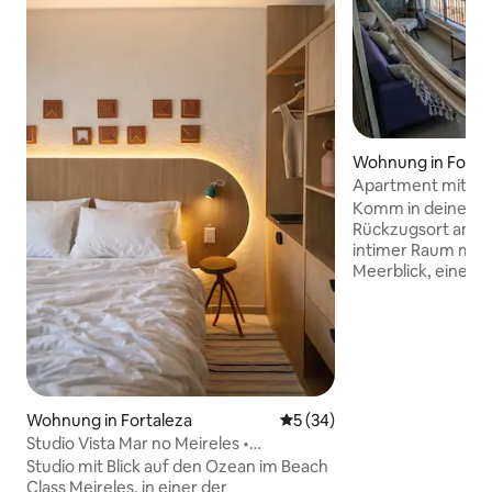
Wohnung in Forta
Apartment mit Pa
Meer Praia do Fut
Komm in deinen lu
Rückzugsort am Meer
intimer Raum mit e
Meerblick, einem
in ein zusätzlich
verwandelt, einer 
Küche und Wäscher
einem Arbeitsber
eleganten Schrank. Der große Bal
bietet dir einen 
auf Praia do Futur
Wohnung in Fortaleza
Durchschnittliche Bewertun
5 (34)
diejenigen, die Ko
Studio Vista Mar no Meireles •
absolute Ruhe suchen. 
Dachterrasse mit Pool
Studio mit Blick auf den Ozean im Beach
Privatsphäre. Wir
Class Meireles, in einer der