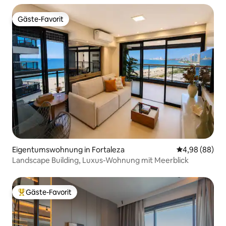
Gäste-Favorit
Gäste-Favorit
Eigentumswohnung in Fortaleza
Durchschnittl
4,98 (88)
Landscape Building, Luxus-Wohnung mit Meerblick
Gäste-Favorit
Beliebter Gäste-Favorit.