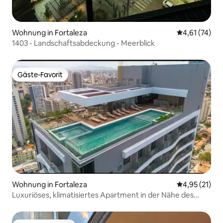
Wohnung in Fortaleza
Durchschnitt
4,61 (74)
1403 - Landschaftsabdeckung - Meerblick
Gäste-Favorit
Gäste-Favorit
Wohnung in Fortaleza
Durchschnitt
4,95 (21)
Luxuriöses, klimatisiertes Apartment in der Nähe des
Praia de Iracema