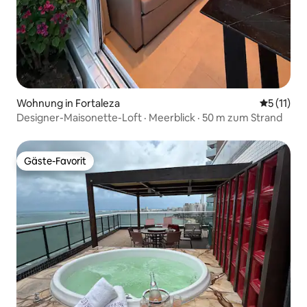
Wohnung in Fortaleza
Durchschn
5 (11)
Designer-Maisonette-Loft · Meerblick · 50 m zum Strand
Gäste-Favorit
Gäste-Favorit