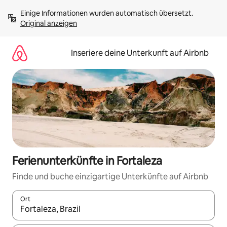
Zu
Einige Informationen wurden automatisch übersetzt. 
Inhalten
Original anzeigen
springen
Inseriere deine Unterkunft auf Airbnb
Ferienunterkünfte in Fortaleza
Finde und buche einzigartige Unterkünfte auf Airbnb
Ort
Wenn Ergebnisse verfügbar sind, navigiere mit den Pfeiltaste