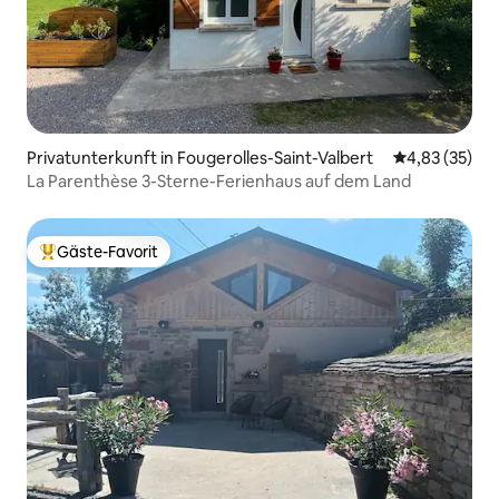
Privatunterkunft in Fougerolles-Saint-Valbert
Durchschnitt
4,83 (35)
La Parenthèse 3-Sterne-Ferienhaus auf dem Land
Gäste-Favorit
Beliebter Gäste-Favorit.