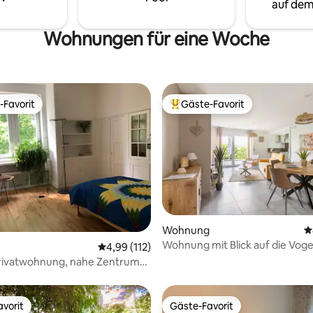
auf dem
Wohnungen für eine Woche
-Favorit
Gäste-Favorit
r Gäste-Favorit.
Beliebter Gäste-Favorit.
rtung: 4,86 von 5, 576 Bewertungen
Wohnung
D
Wohnung mit Blick auf die Vog
Durchschnittliche Bewertung: 4,99 von 5, 1
4,99 (112)
rivatwohnung, nahe Zentrum
dtpark
vorit
Gäste-Favorit
vorit
Gäste-Favorit