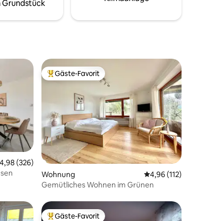
 Grundstück
Gäste-Favorit
Beliebter Gäste-Favorit.
urchschnittliche Bewertung: 4,98 von 5, 326 Bewertungen
4,98 (326)
esen
12 Bewertungen
Wohnung
Durchschnittliche Bew
4,96 (112)
Gemütliches Wohnen im Grünen
Gäste-Favorit
Beliebter Gäste-Favorit.