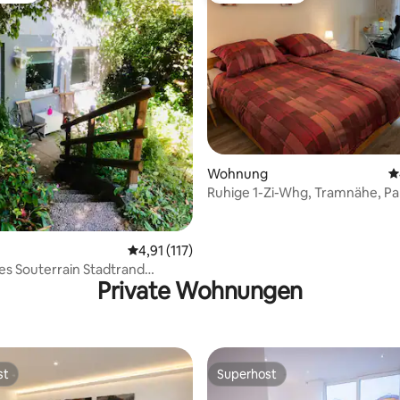
rtung: 4,86 von 5, 357 Bewertungen
Wohnung
D
Ruhige 1-Zi-Whg, Tramnähe, P
Fahrradnutzung
Durchschnittliche Bewertung: 4,91 von 5, 1
4,91 (117)
s Souterrain Stadtrand
Private Wohnungen
st
Superhost
st
Superhost