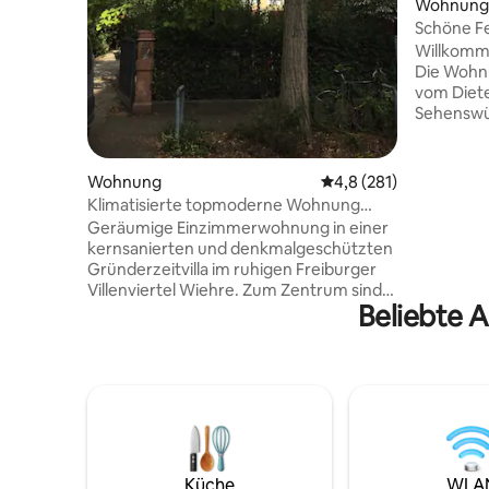
Wohnung
Schöne F
Willkomm
Die Wohnu
vom Diete
Sehenswür
Straßenba
Straßenba
500m von 
Wohnung
Durchschnittliche Bew
4,8 (281)
der Stra
Klimatisierte topmoderne Wohnung
Hauptbah
nahe Zentrum
Geräumige Einzimmerwohnung in einer
handelt s
kernsanierten und denkmalgeschützten
Dachgesch
Gründerzeitvilla im ruhigen Freiburger
Nach Absp
Villenviertel Wiehre. Zum Zentrum sind
Verfügung
Beliebte 
es 700 m. In unmittelbarer Umgebung
direkt un
sind zahlreiche nette Kneipen,
Fragen be
Restaurants und gute
Einkaufsmöglichkeiten. Neue
Einbauküche (Küchenzeile) inklusive
Spülmaschine, so dass ein offener Wohn-
Essbereich entsteht (die Küche ist kein
separater Raum). Neues modernes Bad
mit großer Duschkabine. Doppelbett
Küche
WLA