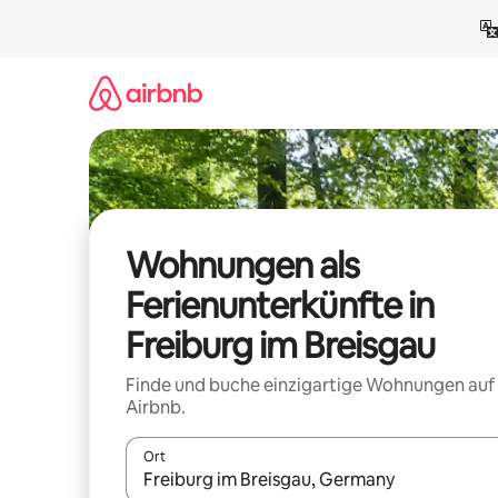
Zu
Inhalten
springen
Wohnungen als
Ferienunterkünfte in
Freiburg im Breisgau
Finde und buche einzigartige Wohnungen auf
Airbnb.
Ort
Wenn Ergebnisse verfügbar sind, navigiere mit d