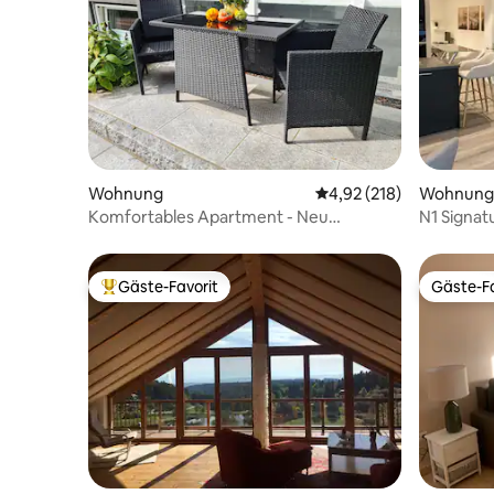
Wohnung
Durchschnittliche Bewe
4,92 (218)
Wohnung
Komfortables Apartment - Neu
N1 Signat
renoviert 2025
Moments
Gäste-Favorit
Gäste-Fa
Beliebter Gäste-Favorit.
Gäste-Fa