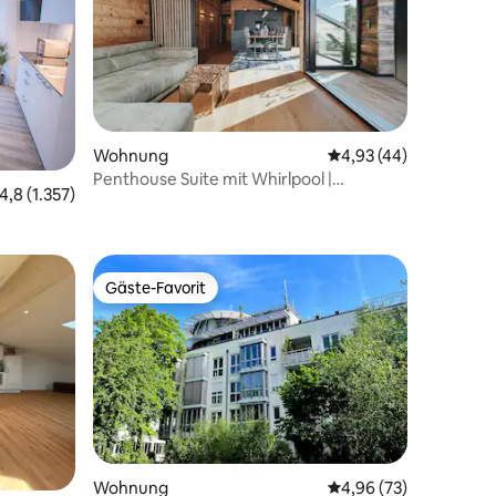
Wohnung
Durchschnittliche Be
4,93 (44)
Penthouse Suite mit Whirlpool |
 3 Bewertungen
urchschnittliche Bewertung: 4,8 von 5, 1.357 Bewertungen
4,8 (1.357)
Hinterzarten
Gäste-Favorit
Gäste-Favorit
Wohnung
Durchschnittliche Be
4,96 (73)