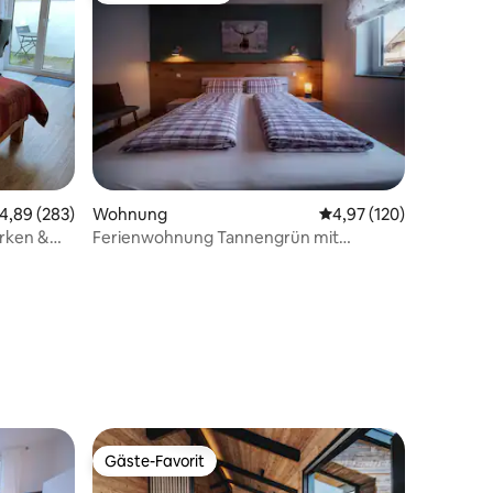
urchschnittliche Bewertung: 4,89 von 5, 283 Bewertungen
4,89 (283)
Wohnung
Durchschnittliche Bew
4,97 (120)
arken &
Ferienwohnung Tannengrün mit
Wellnessbereich
17 Bewertungen
Gäste-Favorit
Gäste-Favorit