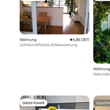
Wohnung
Durchschnittliche Bewe
4,86 (357)
Lichtdurchflutete Attikawohnung
Wohnung
Naturnahe
Freiburg
Gäste-Favorit
Superho
Gäste-Favorit
Superho