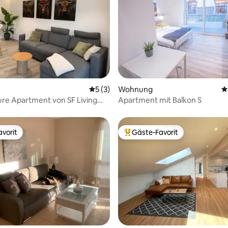
rtung: 4,92 von 5, 218 Bewertungen
Durchschnittliche Bewertung: 5 von 5,
5 (3)
Wohnung
D
ure Apartment von SF Living
Apartment mit Balkon S
vorit
Gäste-Favorit
vorit
Beliebter Gäste-Favorit.