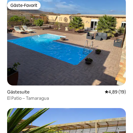
Gäste-Favorit
Gäste-Favorit
Gästesuite
Durchschnitt
4,89 (19)
El Patio – Tamaragua