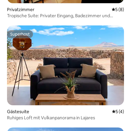
Privatzimmer
Durchschn
5 (8)
Tropische Suite: Privater Eingang, Badezimmer und
Dachterrasse
Superhost
Superhost
Gästesuite
Durchsch
5 (4)
Ruhiges Loft mit Vulkanpanorama in Lajares