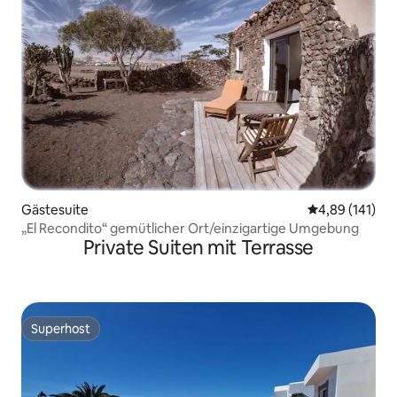
Gästesuite
Durchschnittl
4,89 (141)
„El Recondito“ gemütlicher Ort/einzigartige Umgebung
Private Suiten mit Terrasse
Superhost
Superhost