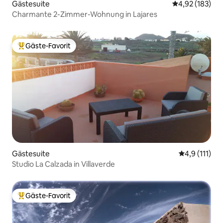
Gästesuite
Durchschnittl
4,92 (183)
Charmante 2-Zimmer-Wohnung in Lajares
Gäste-Favorit
Beliebter Gäste-Favorit.
Gästesuite
Durchschnitt
4,9 (111)
Studio La Calzada in Villaverde
Gäste-Favorit
Beliebter Gäste-Favorit.