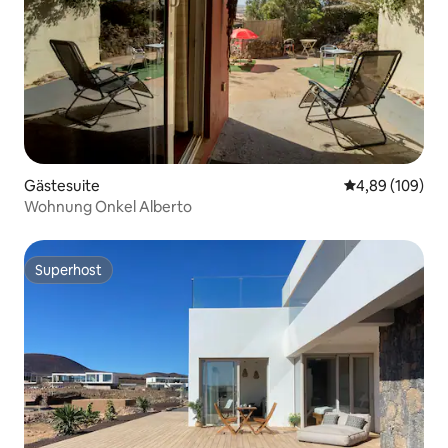
Gästesuite
Durchschnittli
4,89 (109)
Wohnung Onkel Alberto
Superhost
Superhost