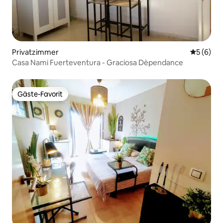
Privatzimmer
Durchschn
5 (6)
Casa Nami Fuerteventura - Graciosa Dèpendance
Gäste-Favorit
Gäste-Favorit