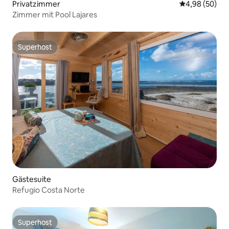
Privatzimmer
Durchschnittl
4,98 (50)
Zimmer mit Pool Lajares
Superhost
Superhost
Gästesuite
Refugio Costa Norte
Superhost
Superhost