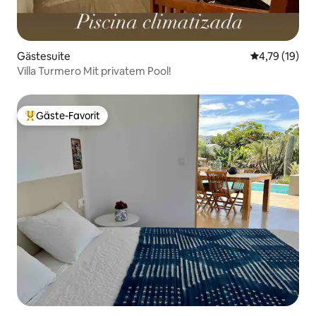
Gästesuite
Durchschnitt
4,79 (19)
Villa Turmero Mit privatem Pool!
Gäste-Favorit
Beliebter Gäste-Favorit.