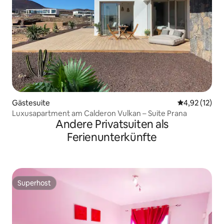
Gästesuite
Durchschnitt
4,92 (12)
Luxusapartment am Calderon Vulkan – Suite Prana
Andere Privatsuiten als
Ferienunterkünfte
Superhost
Superhost