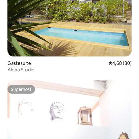
Gästesuite
Durchschnittl
4,68 (80)
Aloha Studio
Superhost
Superhost