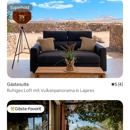
Superhost
Superhost
Gästesuite
Durchsch
5 (4)
Ruhiges Loft mit Vulkanpanorama in Lajares
Gäste-Favorit
Beliebter Gäste-Favorit.