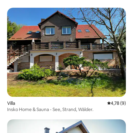
Villa
Durchschnit
4,78 (9)
Insko Home & Sauna - See, Strand, Wälder.