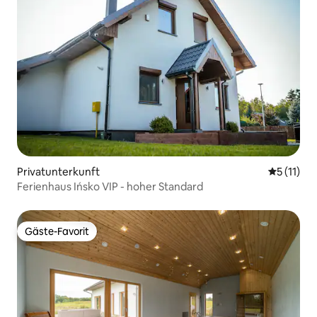
Privatunterkunft
Durchschn
5 (11)
Ferienhaus Ińsko VIP - hoher Standard
Gäste-Favorit
Gäste-Favorit