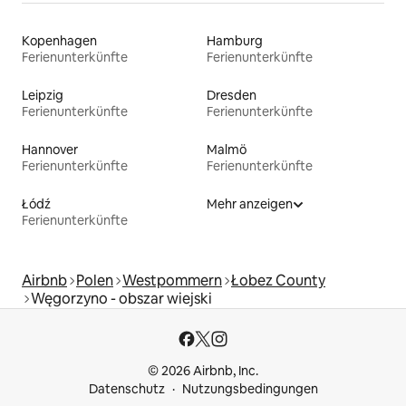
Kopenhagen
Hamburg
Ferienunterkünfte
Ferienunterkünfte
Leipzig
Dresden
Ferienunterkünfte
Ferienunterkünfte
Hannover
Malmö
Ferienunterkünfte
Ferienunterkünfte
Łódź
Mehr anzeigen
Ferienunterkünfte
Airbnb
Polen
Westpommern
Łobez County
Węgorzyno - obszar wiejski
© 2026 Airbnb, Inc.
Datenschutz
Nutzungsbedingungen