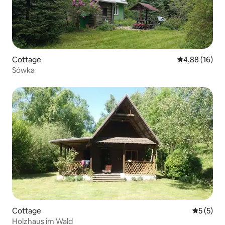
Cottage
Durchschnitt
4,88 (16)
Sówka
Cottage
Durchsch
5 (5)
Holzhaus im Wald