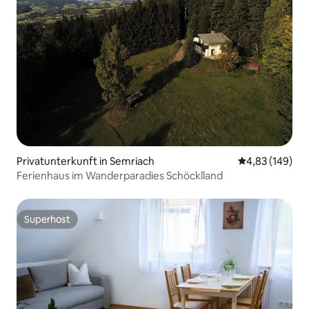
Privatunterkunft in Semriach
Durchschnittli
4,83 (149)
Ferienhaus im Wanderparadies Schöcklland
Superhost
Superhost