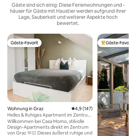
Gäste sind sich einig: Diese Ferienwohnungen und -
häuser für Gäste mit Haustier werden aufgrund ihrer
Lage, Sauberkeit und weiterer Aspekte hoch
bewertet.
Gäste-Favorit
Gäste-Favorit
Gäste-Favorit
Beliebter Gäste-F
Wohnung in Graz
Durchschnittliche Bewertung: 
4,9 (147)
Helles & Ruhiges Apartment im Zentrum
/ Uni & LKH
Willkommen bei Casa Momo, stilvolle
Design-Apartments direkt im Zentrum
von Graz 🫶🏻 Dieses äußerst ruhige und