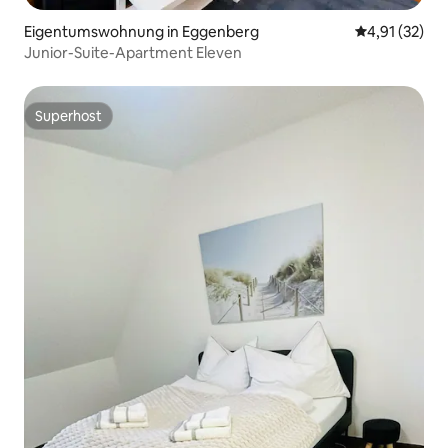
Eigentumswohnung in Eggenberg
Durchschnitt
4,91 (32)
Junior-Suite-Apartment Eleven
Superhost
Superhost