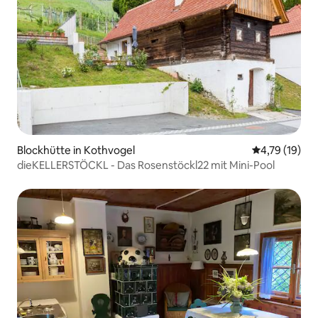
Blockhütte in Kothvogel
Durchschnitt
4,79 (19)
dieKELLERSTÖCKL - Das Rosenstöckl22 mit Mini-Pool