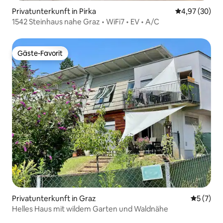
Privatunterkunft in Pirka
Durchschnittl
4,97 (30)
1542 Steinhaus nahe Graz • WiFi7 • EV • A/C
Gäste-Favorit
Gäste-Favorit
Privatunterkunft in Graz
Durchsch
5 (7)
Helles Haus mit wildem Garten und Waldnähe