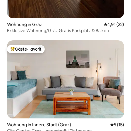
Wohnung in Graz
Durchschnitt
4,91 (22)
Exklusive Wohnung/Graz Gratis Parkplatz & Balkon
Gäste-Favorit
Beliebter Gäste-Favorit.
Wohnung in Innere Stadt (Graz)
Durchschn
5 (15)
City Centre Graz I Innenstadt I Tiefgarage