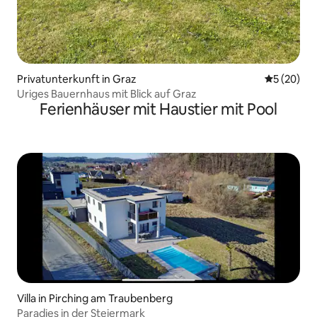
Privatunterkunft in Graz
Durchschni
5 (20)
Uriges Bauernhaus mit Blick auf Graz
Ferienhäuser mit Haustier mit Pool
Villa in Pirching am Traubenberg
Paradies in der Steiermark