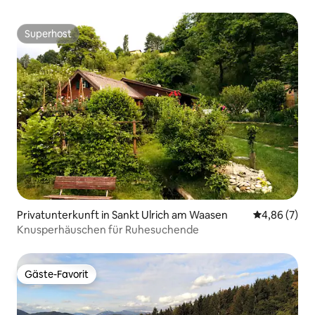
Superhost
Superhost
Privatunterkunft in Sankt Ulrich am Waasen
Durchschnitt
4,86 (7)
Knusperhäuschen für Ruhesuchende
Gäste-Favorit
Gäste-Favorit