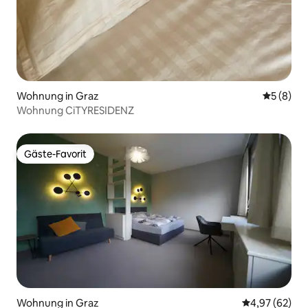
Wohnung in Graz
Durchschn
5 (8)
Wohnung CiTYRESIDENZ
Gäste-Favorit
Gäste-Favorit
Wohnung in Graz
Durchschnittl
4,97 (62)