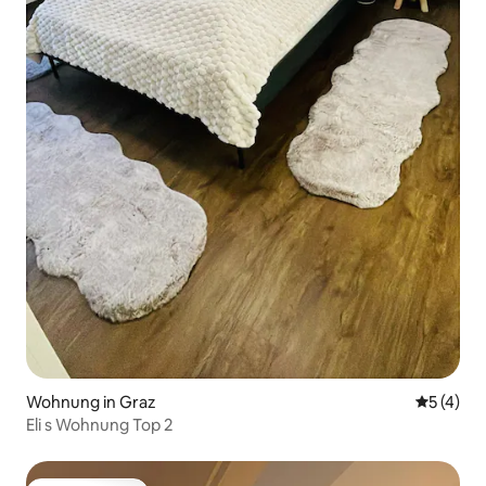
Wohnung in Graz
Durchsch
5 (4)
Eli s Wohnung Top 2