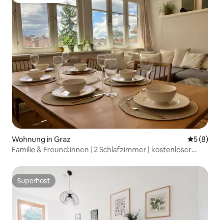
Gäste-Favorit
Wohnung in Graz
Durchschn
5 (8)
Familie & Freund:innen | 2 Schlafzimmer | kostenloser
Parkplatz
Superhost
Superhost