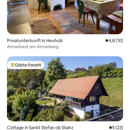
Privatunterkunft in Heuholz
Durchschnit
4,8 (10)
Amselnest am Amselweg
Gäste-Favorit
Beliebter Gäste-Favorit.
Cottage in Sankt Stefan ob Stainz
Durchschn
5 (23)