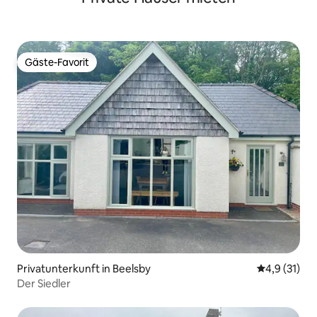
Gäste-Favorit
Gäste-Favorit
Privatunterkunft in Beelsby
Durchschnit
4,9 (31)
Der Siedler