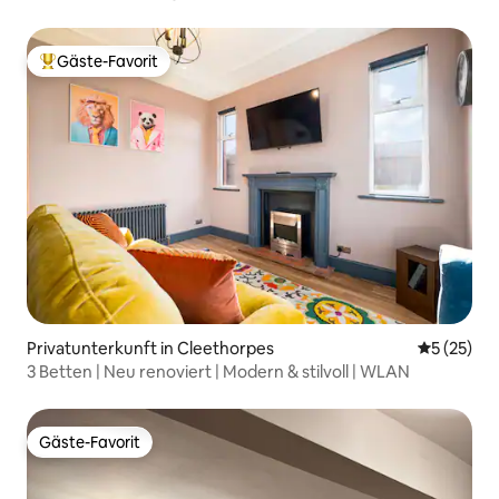
Einfahrt + WLAN
Gäste-Favorit
Beliebter Gäste-Favorit.
Privatunterkunft in Cleethorpes
Durchschn
5 (25)
3 Betten | Neu renoviert | Modern & stilvoll | WLAN
Gäste-Favorit
Gäste-Favorit