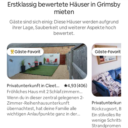
Erstklassig bewertete Häuser in Grimsby
mieten
Gäste sind sich einig: Diese Häuser werden aufgrund
ihrer Lage, Sauberkeit und weiterer Aspekte hoch
bewertet.
Gäste-Favorit
Gäste-Favorit
Beliebter Gäste-Favorit.
Gäste-Favorit
Privatunterkunft in Cleetho
Durchschnittliche Bewertung: 4
4,93 (406)
rpes
Fröhliches Haus mit 2 Schlafzimmern
und Einfahrt am Meer
Wenn du in dieser zentral gelegenen 2-
Privatunterkunft 
Zimmer-Reihenhausunterkunft
rpes
übernachtest, hat deine Familie alle
Rückzugsort, Billa
wichtigen Anlaufpunkte ganz in der
Geschäfte
Ein stilvolles Ref
Nähe. Sie bietet Platz für 4 Personen
wenige Schritte v
und verfügt über 2 Badezimmer.
Strandpromenade