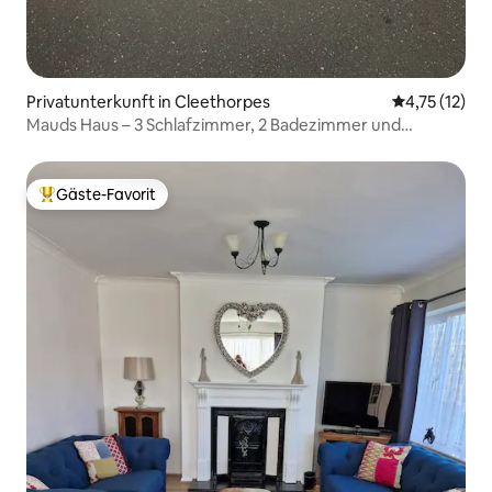
Privatunterkunft in Cleethorpes
Durchschnitt
4,75 (12)
Mauds Haus – 3 Schlafzimmer, 2 Badezimmer und
Doppelgarage
Gäste-Favorit
Beliebter Gäste-Favorit.