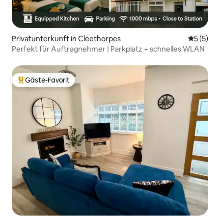
Privatunterkunft in Cleethorpes
Durchsch
5 (5)
Perfekt für Auftragnehmer | Parkplatz + schnelles WLAN
Gäste-Favorit
Beliebter Gäste-Favorit.