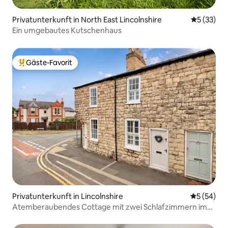
Privatunterkunft in North East Lincolnshire
Durchschn
5 (33)
Ein umgebautes Kutschenhaus
Gäste-Favorit
Beliebter Gäste-Favorit.
Privatunterkunft in Lincolnshire
Durchschni
5 (54)
Atemberaubendes Cottage mit zwei Schlafzimmern im
historischen Lincoln