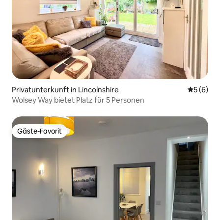
Privatunterkunft in Lincolnshire
Durchschn
5 (6)
Wolsey Way bietet Platz für 5 Personen
Gäste-Favorit
Gäste-Favorit