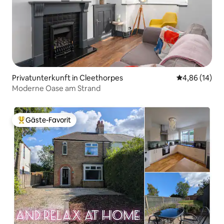
Privatunterkunft in Cleethorpes
Durchschnitt
4,86 (14)
Moderne Oase am Strand
Gäste-Favorit
Beliebter Gäste-Favorit.