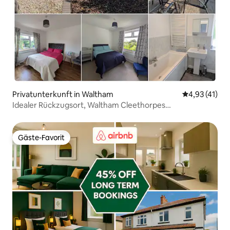
Privatunterkunft in Waltham
Durchschnitt
4,93 (41)
Idealer Rückzugsort, Waltham Cleethorpes
Gartenparkplatz
Gäste-Favorit
Gäste-Favorit