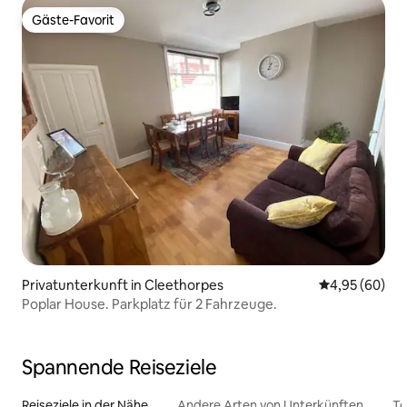
Gäste-Favorit
Gäste-Favorit
Privatunterkunft in Cleethorpes
Durchschnittl
4,95 (60)
Poplar House. Parkplatz für 2 Fahrzeuge.
Spannende Reiseziele
Reiseziele in der Nähe
Andere Arten von Unterkünften
To