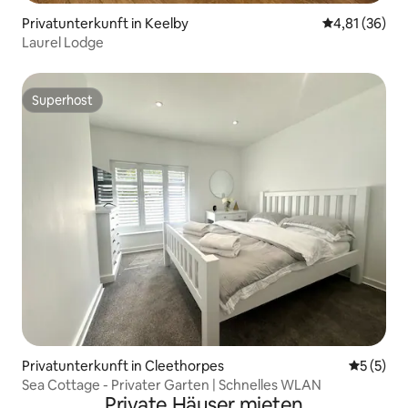
Privatunterkunft in Keelby
Durchschnitt
4,81 (36)
Laurel Lodge
Superhost
Superhost
Privatunterkunft in Cleethorpes
Durchsch
5 (5)
Sea Cottage - Privater Garten | Schnelles WLAN
Private Häuser mieten