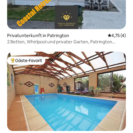
Privatunterkunft in Patrington
Durchschnit
4,75 (4)
2 Betten, Whirlpool und privater Garten, Patrington
Haven
Gäste-Favorit
Beliebter Gäste-Favorit.