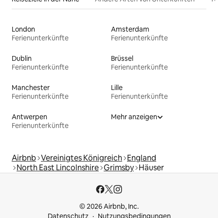
London
Amsterdam
Ferienunterkünfte
Ferienunterkünfte
Dublin
Brüssel
Ferienunterkünfte
Ferienunterkünfte
Manchester
Lille
Ferienunterkünfte
Ferienunterkünfte
Antwerpen
Mehr anzeigen
Ferienunterkünfte
Airbnb
Vereinigtes Königreich
England
North East Lincolnshire
Grimsby
Häuser
© 2026 Airbnb, Inc.
Datenschutz
Nutzungsbedingungen