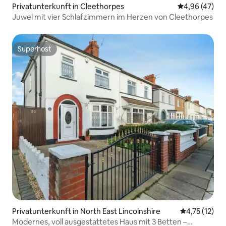
Privatunterkunft in Cleethorpes
Durchschnittl
4,96 (47)
Juwel mit vier Schlafzimmern im Herzen von Cleethorpes
Superhost
Superhost
Privatunterkunft in North East Lincolnshire
Durchschnitt
4,75 (12)
Modernes, voll ausgestattetes Haus mit 3 Betten –