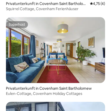
Privatunterkunft in Covenham Saint Bartholom
Durchschnit
4,75 (4)
ew
Squirrel Cottage, Covenham Ferienhäuser
Superhost
Superhost
Privatunterkunft in Covenham Saint Bartholomew
Eulen-Cottage, Covenham Holiday Cottages