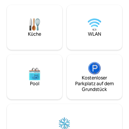
Möglichkeit für Freunde oder Familie, in
Raum ist ideal zu
einem Murphy-Bett zu übernachten?
Spielen und verfüg
Diese Unterkunft ist genau das Richtige
Internet, einen Sm
für dich! Diese Wohnung befindet sich in
ausgestattete Küch
einem Gebäude aus dem Jahr 1925 in
Holzarbeiten für 
der Innenstadt von Greensboro. Sie ist
rustikales Ambien
teilweise unterirdisch und bietet ein
mit einer Feuerst
Küche
WLAN
einzigartiges, unterhaltsames und
Abende. Dieser r
schickes Aufenthaltserlebnis im Herzen
bietet Platz, Komf
der Innenstadt.
in einem ruhigen 
Kostenloser
Pool
Parkplatz auf dem
Grundstück