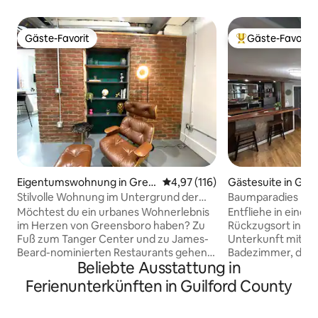
Gäste-Favorit
Gäste-Favorit
Gäste-Favorit
Beliebter Gäste-F
Eigentumswohnung in Gree
Durchschnittliche Bewertung: 4
4,97 (116)
Gästesuite in Gre
nsboro
Stilvolle Wohnung im Untergrund der
Baumparadies
Innenstadt
Möchtest du ein urbanes Wohnerlebnis
Entfliehe in einen
im Herzen von Greensboro haben? Zu
Rückzugsort in die
Fuß zum Tanger Center und zu James-
Unterkunft mit 2 
Beard-nominierten Restaurants gehen?
Badezimmer, die s
Beliebte Ausstattung in
Sehnst du dich nach einer Kaffeebar,
der Gastgeber in 
könntest aber einen Block zu den
befindet. Genieße 
Ferienunterkünften in Guilford County
besten Cafés laufen? Möchtest du ein
und einen Eingang
luxuriöses Kingsize-Bett und die
überdachte Verand