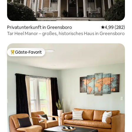
Privatunterkunft in Greensboro
Durchschnittli
4,99 (282)
Tar Heel Manor – großes, historisches Haus in Greensboro
Gäste-Favorit
Beliebter Gäste-Favorit.