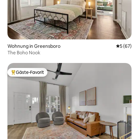
Wohnung in Greensboro
Durchschni
5 (67)
The Boho Nook
Gäste-Favorit
Beliebter Gäste-Favorit.