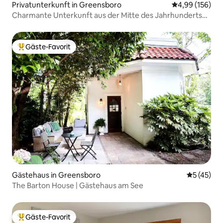
Privatunterkunft in Greensboro
Durchschnittli
4,99 (156)
Charmante Unterkunft aus der Mitte des Jahrhunderts
im alten Irving Park
Gäste-Favorit
Beliebter Gäste-Favorit.
Gästehaus in Greensboro
Durchschn
5 (45)
The Barton House | Gästehaus am See
Gäste-Favorit
Beliebter Gäste-Favorit.