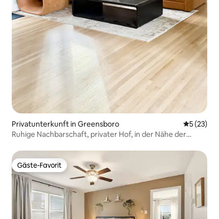
Privatunterkunft in Greensboro
Durchschn
5 (23)
Ruhige Nachbarschaft, privater Hof, in der Nähe der
Innenstadt
Gäste-Favorit
Gäste-Favorit