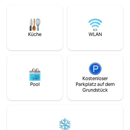
Möglichkeit für Freunde oder Familie, in
Raum ist ideal zu
einem Murphy-Bett zu übernachten?
Spielen und verfüg
Diese Unterkunft ist genau das Richtige
Internet, einen Sm
für dich! Diese Wohnung befindet sich in
ausgestattete Küch
einem Gebäude aus dem Jahr 1925 in
Holzarbeiten für 
der Innenstadt von Greensboro. Sie ist
rustikales Ambien
teilweise unterirdisch und bietet ein
mit einer Feuerst
Küche
WLAN
einzigartiges, unterhaltsames und
Abende. Dieser r
schickes Aufenthaltserlebnis im Herzen
bietet Platz, Komf
der Innenstadt.
in einem ruhigen 
Kostenloser
Pool
Parkplatz auf dem
Grundstück