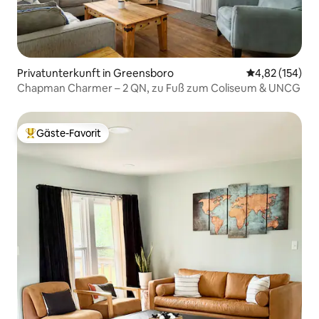
Privatunterkunft in Greensboro
Durchschnittl
4,82 (154)
Chapman Charmer – 2 QN, zu Fuß zum Coliseum & UNCG
Gäste-Favorit
Beliebter Gäste-Favorit.