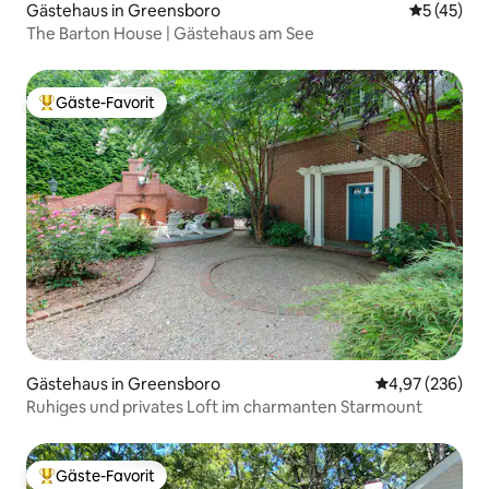
Gästehaus in Greensboro
Durchschn
5 (45)
The Barton House | Gästehaus am See
Gäste-Favorit
Beliebter Gäste-Favorit.
Gästehaus in Greensboro
Durchschnittli
4,97 (236)
Ruhiges und privates Loft im charmanten Starmount
Gäste-Favorit
Beliebter Gäste-Favorit.