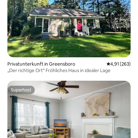
Privatunterkunft in Greensboro
Durchschnittl
4,91 (263)
„Der richtige Ort“ Fröhliches Haus in idealer Lage
Superhost
Superhost