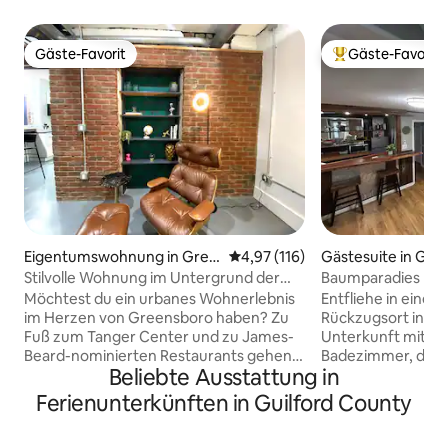
Gäste-Favorit
Gäste-Favorit
Gäste-Favorit
Beliebter Gäste-F
Eigentumswohnung in Gree
Durchschnittliche Bewertung: 4
4,97 (116)
Gästesuite in Gre
nsboro
Stilvolle Wohnung im Untergrund der
Baumparadies
Innenstadt
Möchtest du ein urbanes Wohnerlebnis
Entfliehe in einen
im Herzen von Greensboro haben? Zu
Rückzugsort in die
Fuß zum Tanger Center und zu James-
Unterkunft mit 2 
Beard-nominierten Restaurants gehen?
Badezimmer, die s
Beliebte Ausstattung in
Sehnst du dich nach einer Kaffeebar,
der Gastgeber in 
könntest aber einen Block zu den
befindet. Genieße 
Ferienunterkünften in Guilford County
besten Cafés laufen? Möchtest du ein
und einen Eingang
luxuriöses Kingsize-Bett und die
überdachte Verand