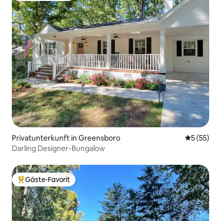
Privatunterkunft in Greensboro
Durchschn
5 (55)
Darling Designer-Bungalow
Gäste-Favorit
Beliebter Gäste-Favorit.