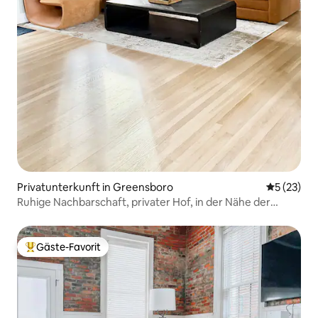
Privatunterkunft in Greensboro
Durchschn
5 (23)
Ruhige Nachbarschaft, privater Hof, in der Nähe der
Innenstadt
Gäste-Favorit
Beliebter Gäste-Favorit.