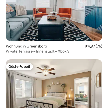
Wohnung in Greensboro
Durchschnittl
4,97 (76)
Private Terrasse – Innenstadt – Xbox S
Gäste-Favorit
Gäste-Favorit