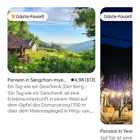
Gäste-Favorit
Gäste-Favorit
Beliebter Gäste-Favorit.
Gäste-Favorit
Pension in Sangchon-myeo
Durchschnittliche Bewertung: 4
4,98 (613)
n, Yeongdong-gun
Ein Tag wie ein Geschenk (Der Berg
Minju, den man im Wald trifft)
'Ein Tag wie ein Geschenk' ist eine
Erlebnisunterkunft in einem Wald auf
dem Gipfel des Domaryeong (700 m
über dem Meeresspiegel) in Minju-san,
Yeongdong-gun, Chungcheongbuk-do.
Es besteht aus einem Holzhaus
(Mondkraterhaus, 2005), das für die
Pension in Yeongc
Großeltern gebaut wurde, und einem
Soil Tak ist eine H