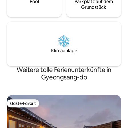
Wir vermissen die 
Pool
Parkplatz auf dem
des Lehmdorfes ist das Schriftstück "Ein
Stadt vergessen 
Grundstück
Tag wie ein Geschenk" eingraviert. Wir
diejenigen, die si
werden unser Bestes geben, um allen,
möchten. Empfohle
die hierher kommen, ein einfaches
es leid sind, im S
Geschenk zu machen, das "einem
heilen wollen, anst
Geschenk gleichkommender Tag" ist.
oder Trinken und 
Die Unterkunft wir
(Desinfektion mi
Umweltministeriu
Klimaanlage
Sterilisations- un
MD-125.)
Weitere tolle Ferienunterkünfte in
Gyeongsang-do
Gäste-Favorit
Gäste-Favorit