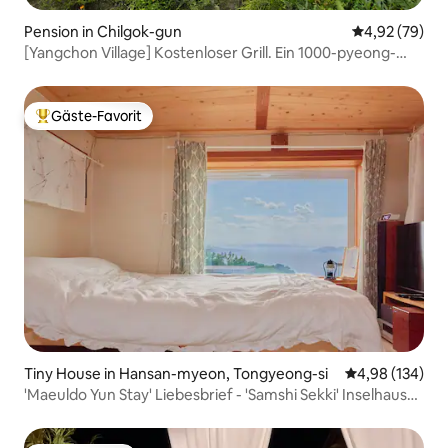
Pension in Chilgok-gun
Durchschnittl
4,92 (79)
[Yangchon Village] Kostenloser Grill. Ein 1000-pyeong-
Garten, der liebevoll von Familien angelegt wurde!
Gäste-Favorit
Beliebter Gäste-Favorit.
Tiny House in Hansan-myeon, Tongyeong-si
Durchschnittli
4,98 (134)
'Maeuldo Yun Stay' Liebesbrief - 'Samshi Sekki' Inselhaus
mit Meerblick, Inselhaus mit Meerblick, Rabatt für
mehrere Nächte