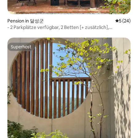
Pension in 달성군
Durchschni
5 (24)
- 2 Parkplätze verfügbar, 2 Betten [+ zusätzlich],
Campinggrill, eigener Garten, LP-Bar, Whirlpool,
Spielekonsole
Superhost
Superhost