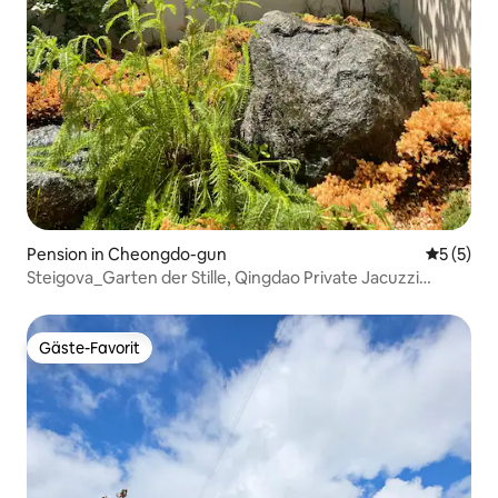
Pension in Cheongdo-gun
Durchsch
5 (5)
Steigova_Garten der Stille, Qingdao Private Jacuzzi
Pension
Gäste-Favorit
Gäste-Favorit