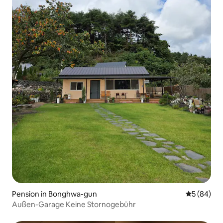
Pension in Bonghwa-gun
Durchschni
5 (84)
Außen-Garage Keine Stornogebühr