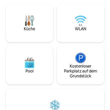
Dusche und eine T
verfügt über eine Arbeitsecke, die für
Innenbereich. Da
die Remote-Arbeit geeignet ist. Alle
bietet allen Komfo
grundlegenden Annehmlichkeiten
Unterkunft die pe
können frei genutzt werden. Das
aus Tradition und 
Ferienhaus wird vermietet nach dem
Bettwäsche 15 €/Pe
Prinzip „Fühl dich wie zuhause und räum
und Handtuch). Zu
selbst auf“. Bitte bringe deine eigene
Küche
WLAN
für 4 Personen in
Bettwäsche und eigenen Handtücher
verfügbar im Frü
mit. Wenn du möchtest, kannst du bei
Herbst.
uns auch Bettwäsche für 8 €/Person
mieten.
Kostenloser
Pool
Parkplatz auf dem
Grundstück