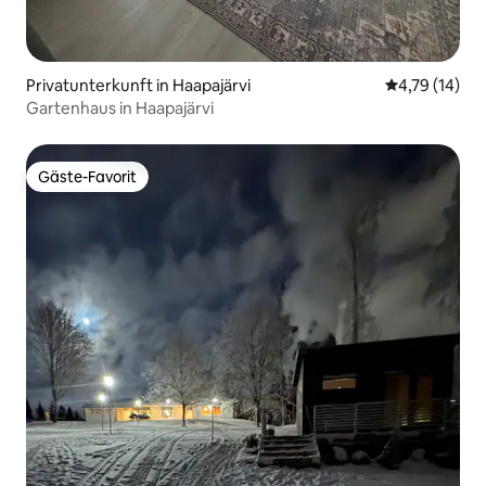
Privatunterkunft in Haapajärvi
Durchschnitt
4,79 (14)
Gartenhaus in Haapajärvi
Gäste-Favorit
Gäste-Favorit