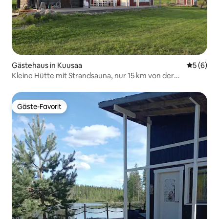
Gästehaus in Kuusaa
Durchschn
5 (6)
Kleine Hütte mit Strandsauna, nur 15 km von der
Landstraße 4 entfernt
Gäste-Favorit
Gäste-Favorit