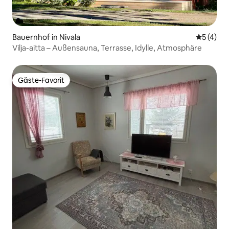
Bauernhof in Nivala
Durchsch
5 (4)
Vilja-aitta – Außensauna, Terrasse, Idylle, Atmosphäre
Gäste-Favorit
Gäste-Favorit