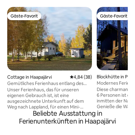
Gäste-Favorit
Gäste-Favorit
Gäste-Favorit
Gäste-Favorit
Blockhütte in Pyhä
Cottage in Haapajärvi
Durchschnittliche Bewertung: 
4,84 (38)
Modernes Ferienh
Gemütliches Ferienhaus entlang des
der Hauptstraße e
Weges
Diese charmante 
Unser Ferienhaus, das für unseren
6 Personen ist der
eigenen Gebrauch ist, ist eine
inmitten der Natu
ausgezeichnete Unterkunft auf dem
Genieße die Wärm
Weg nach Lappland, für einen Mini-
Beliebte Ausstattung in
Außensauna und w
Urlaub oder sogar für Telearbeit. Im
traditionell mit W
Laufe der Jahre wurde die Hütte auf
Ferienunterkünften in Haapajärvi
gemauerten Ofen e
nun 3 Zimmer erweitert, in denen Gäste
Ferienhaus verfüg
übernachten können. Das Wohnzimmer