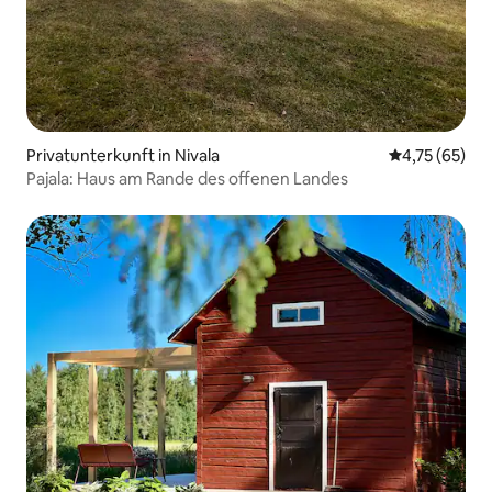
Privatunterkunft in Nivala
Durchschnitt
4,75 (65)
Pajala: Haus am Rande des offenen Landes