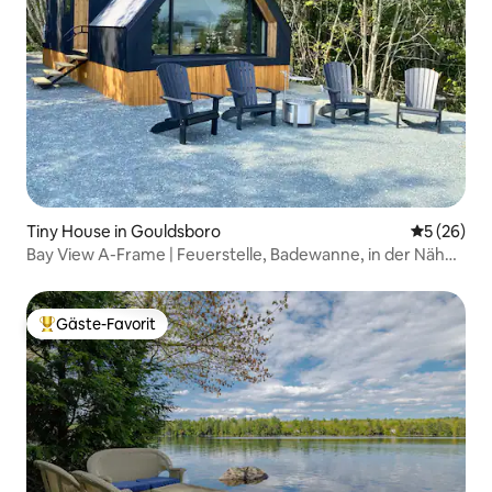
Tiny House in Gouldsboro
Durchschni
5 (26)
Bay View A-Frame | Feuerstelle, Badewanne, in der Nähe
von Acadia
Gäste-Favorit
Beliebter Gäste-Favorit.