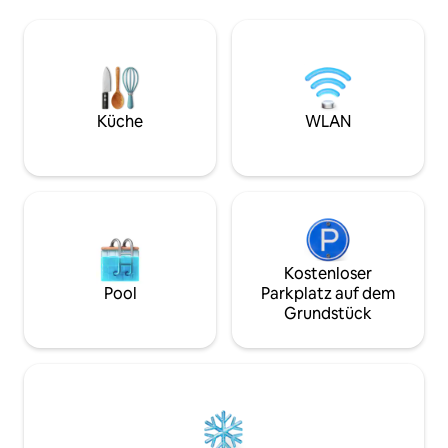
Schlafzimmer mit Queensize-Bett und
Sonnenaufgang un
ein Queensize-Bett im Dachgeschoss.
beobachten kannst
Eine Fensterwand lässt natürliches Licht
du weiterhin in di
herein, dazu gibt es einen Whirlpool,
Dieser Rückzugsor
eine rauchfreie Feuerstelle und
einer Etage und v
2,4 Kilometer lange, ruhige Waldwege
Badezimmer, eine
direkt vor der Tür. Abgeschieden und
Küche
WLAN
Küche, einen Gas
von Wald umgeben, aber in der Nähe
Feuerstelle.
von Ellsworth, dem Acadia National Park
und dem umliegenden Downeast.
Kostenloser
Pool
Parkplatz auf dem
Grundstück