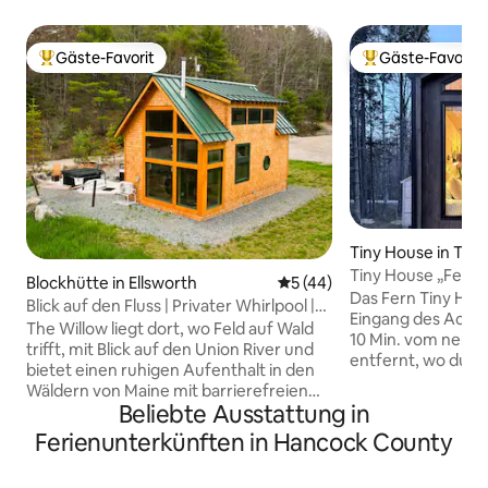
Gäste-Favorit
Gäste-Favorit
Beliebter Gäste-Favorit.
Beliebter Gäste-F
Tiny House in Tre
Tiny House „Fern“ 
Blockhütte in Ellsworth
Durchschnittliche Bewertun
5 (44)
nur wenige Minute
Das Fern Tiny Hous
Blick auf den Fluss | Privater Whirlpool |
Eingang des Acadi
The Willow Cabin
The Willow liegt dort, wo Feld auf Wald
10 Min. vom neue
trifft, mit Blick auf den Union River und
entfernt, wo du ei
bietet einen ruhigen Aufenthalt in den
Bus nach Acadia, 
Wäldern von Maine mit barrierefreien
Harbor nehmen ka
Beliebte Ausstattung in
Einrichtungen. Im Stil eines klassischen
Abenteuer zu Ende
Maine-Camps (moderner Komfort +
Ferienunterkünften in Hancock County
komfortable und p
klares Design) eingerichtet, bietet es
dank der großen F
Platz für vier Personen: ein
vom luxuriösen Ki