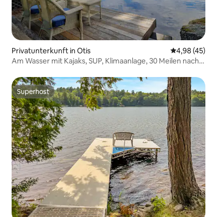
Privatunterkunft in Otis
Durchschnittl
4,98 (45)
Am Wasser mit Kajaks, SUP, Klimaanlage, 30 Meilen nach
Acadia
Superhost
Superhost