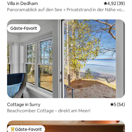
Villa in Dedham
Durchschnittl
4,92 (39)
Panoramablick auf den See + Privatstrand in der Nähe von
Acadia
Gäste-Favorit
Gäste-Favorit
Cottage in Surry
Durchschni
5 (54)
Beachcomber Cottage – direkt am Meer!
Gäste-Favorit
Beliebter Gäste-Favorit.