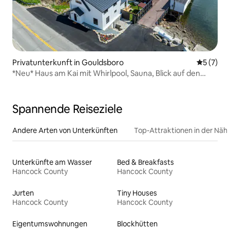
Privatunterkunft in Gouldsboro
Durchsch
5 (7)
*Neu* Haus am Kai mit Whirlpool, Sauna, Blick auf den
Hafen
Spannende Reiseziele
Andere Arten von Unterkünften
Top-Attraktionen in der Näh
Unterkünfte am Wasser
Bed & Breakfasts
Hancock County
Hancock County
Jurten
Tiny Houses
Hancock County
Hancock County
Eigentumswohnungen
Blockhütten