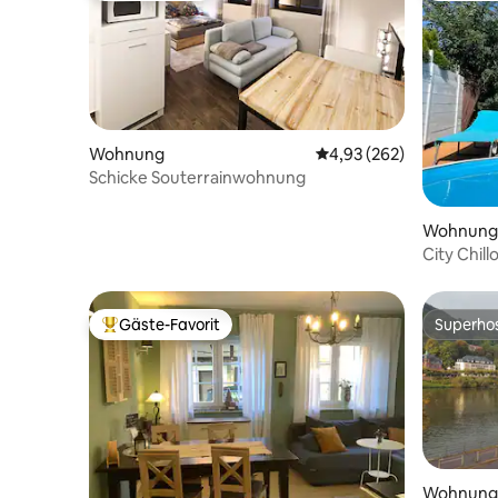
Wohnung
Durchschnittliche Bewe
4,93 (262)
Schicke Souterrainwohnung
Wohnung
City Chil
Pool & Sa
Gäste-Favorit
Superho
Beliebter Gäste-Favorit.
Superho
Wohnung