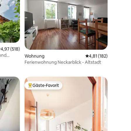
urchschnittliche Bewertung: 4,97 von 5, 518 Bewertungen
4,97 (518)
und
Wohnung
Durchschnittliche Bew
4,81 (182)
43 Bewertungen
Ferienwohnung Neckarblick - Altstadt
Gäste-Favorit
Beliebter Gäste-Favorit.
38 Bewertungen