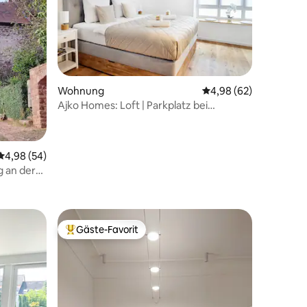
Wohnung
Durchschnittliche Be
4,98 (62)
Ajko Homes: Loft | Parkplatz bei
Heidelberg
Durchschnittliche Bewertung: 4,98 von 5, 54 Bewertungen
4,98 (54)
g an der
71 Bewertungen
Gäste-Favorit
Beliebter Gäste-Favorit.