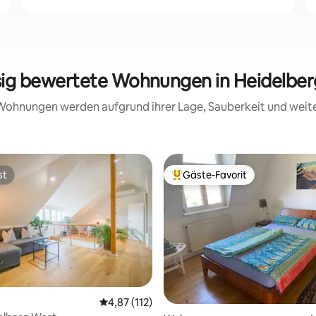
sig bewertete Wohnungen in Heidelbe
e Wohnungen werden aufgrund ihrer Lage, Sauberkeit und wei
st
Gäste-Favorit
st
Beliebter Gäste-Favorit.
Durchschnittliche Bewertung: 4,87 von 5, 1
4,87 (112)