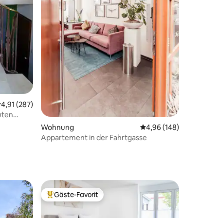
urchschnittliche Bewertung: 4,91 von 5, 287 Bewertungen
4,91 (287)
uten
Wohnung
Durchschnittliche Bew
4,96 (148)
Appartement in der Fahrtgasse
Gäste-Favorit
Beliebter Gäste-Favorit.