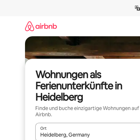
Zu
Inhalten
springen
Wohnungen als
Ferienunterkünfte in
Heidelberg
Finde und buche einzigartige Wohnungen auf
Airbnb.
Ort
Wenn Ergebnisse verfügbar sind, navigiere mit d