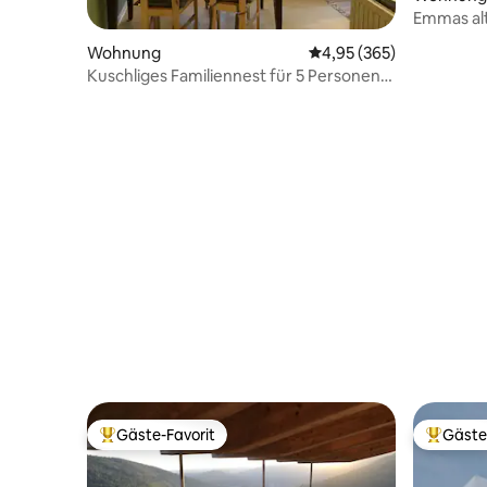
Emmas alt
Wohnung
Durchschnittliche Bewe
4,95 (365)
Kuschliges Familiennest für 5 Personen
mit Kind
Gäste-Favorit
Gäste
Beliebter Gäste-Favorit.
Beliebte