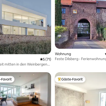
rtung: 4,96 von 5, 130 Bewertungen
Wohnung
Feste Dilsberg - Ferienwohnun
Durchschnittliche Bewertung: 5 von 5, 
5 (71)
Stadtmauer
eit mitten in den Weinbergen
-Favorit
Gäste-Favorit
r Gäste-Favorit.
Beliebter Gäste-Favorit.