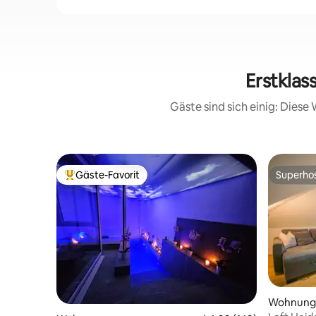
Erstklas
Gäste sind sich einig: Dies
Gäste-Favorit
Superho
Beliebter Gäste-Favorit.
Superho
Wohnung