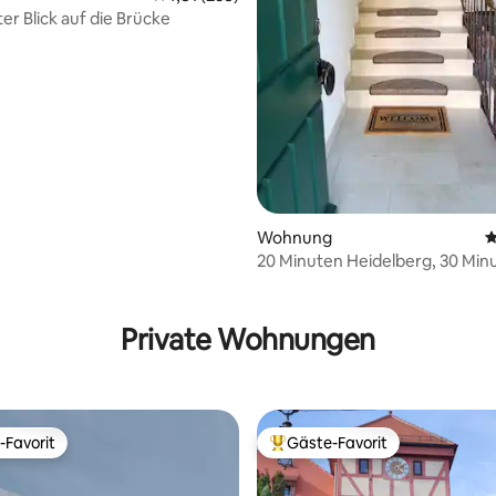
er Blick auf die Brücke
rtung: 4,95 von 5, 365 Bewertungen
Wohnung
D
20 Minuten Heidelberg, 30 Min
Hockenheimring! 100 m²
Private Wohnungen
-Favorit
Gäste-Favorit
r Gäste-Favorit.
Beliebter Gäste-Favorit.