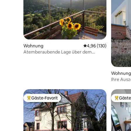
Wohnung
Durchschnittliche Bewe
4,96 (130)
Atemberaubende Lage über dem
Neckartal
Wohnung
Ihre Ausz
der Pfalz
Gäste-Favorit
Gäste
Beliebter Gäste-Favorit.
Beliebte