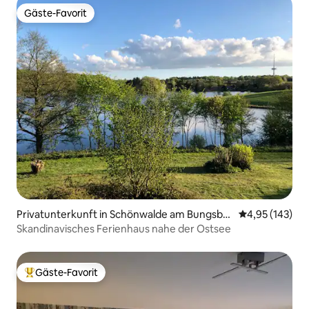
Gäste-Favorit
Gäste-Favorit
Privatunterkunft in Schönwalde am Bungsber
Durchschnittl
4,95 (143)
g
Skandinavisches Ferienhaus nahe der Ostsee
Gäste-Favorit
Beliebter Gäste-Favorit.