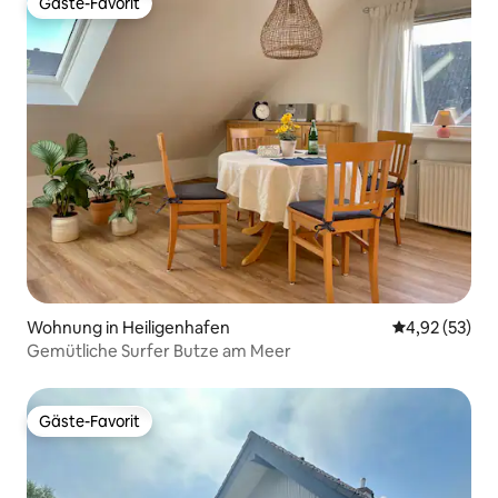
Gäste-Favorit
Gäste-Favorit
Wohnung in Heiligenhafen
Durchschnitt
4,92 (53)
Gemütliche Surfer Butze am Meer
Gäste-Favorit
Gäste-Favorit