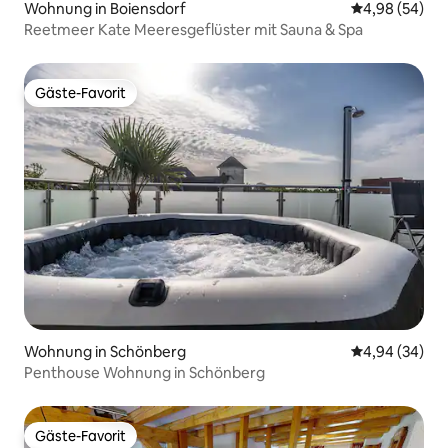
Wohnung in Boiensdorf
Durchschnittl
4,98 (54)
Reetmeer Kate Meeresgeflüster mit Sauna & Spa
Gäste-Favorit
Gäste-Favorit
Wohnung in Schönberg
Durchschnittl
4,94 (34)
Penthouse Wohnung in Schönberg
Gäste-Favorit
Gäste-Favorit