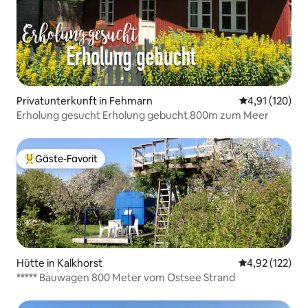
Privatunterkunft in Fehmarn
Durchschnittl
4,91 (120)
Erholung gesucht Erholung gebucht 800m zum Meer
Gäste-Favorit
Beliebter Gäste-Favorit.
Hütte in Kalkhorst
Durchschnittl
4,92 (122)
***** Bauwagen 800 Meter vom Ostsee Strand