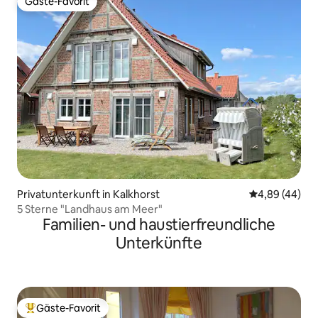
Gäste-Favorit
Gäste-Favorit
Privatunterkunft in Kalkhorst
Durchschnittl
4,89 (44)
5 Sterne "Landhaus am Meer"
Familien- und haustierfreundliche
Unterkünfte
Gäste-Favorit
Beliebter Gäste-Favorit.