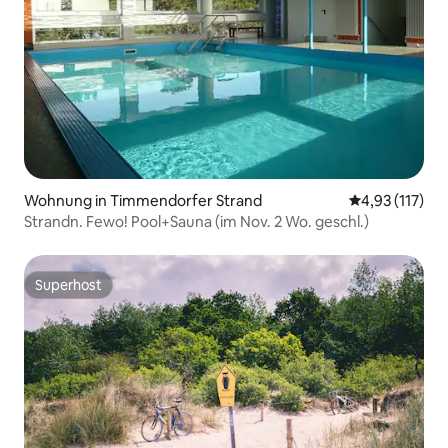
Wohnung in Timmendorfer Strand
Durchschnittl
4,93 (117)
Strandn. Fewo! Pool+Sauna (im Nov. 2 Wo. geschl.)
Superhost
Superhost