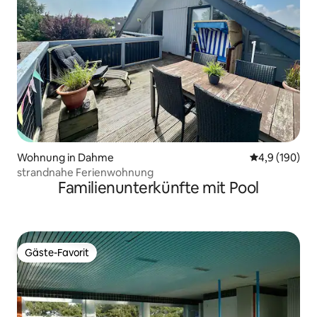
Wohnung in Dahme
Durchschnitt
4,9 (190)
strandnahe Ferienwohnung
Familienunterkünfte mit Pool
Gäste-Favorit
Gäste-Favorit