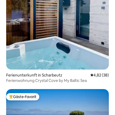
Ferienunterkunft in Scharbeutz
Durchschnittl
4,82 (38)
Ferienwohnung Crystal Cove by My Baltic Sea
Gäste-Favorit
Beliebter Gäste-Favorit.