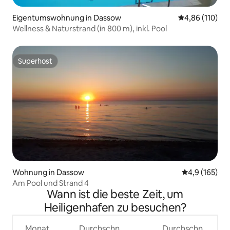
Eigentumswohnung in Dassow
Durchschnittl
4,86 (110)
Wellness & Naturstrand (in 800 m), inkl. Pool
Superhost
Superhost
Wohnung in Dassow
Durchschnitt
4,9 (165)
Am Pool und Strand 4
Wann ist die beste Zeit, um
Heiligenhafen zu besuchen?
Monat
Durchschn.
Durchschn.