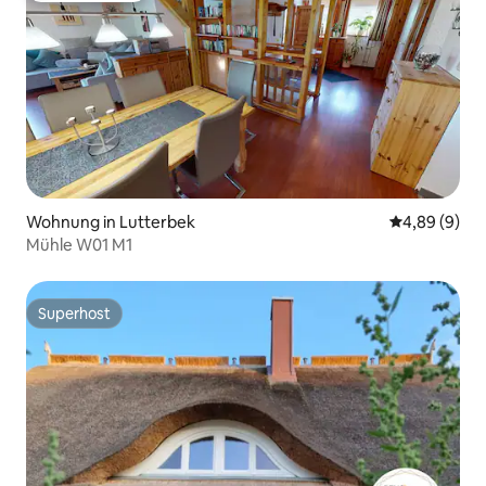
Wohnung in Lutterbek
Durchschnitt
4,89 (9)
Mühle W01 M1
Superhost
Superhost