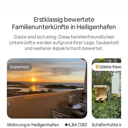
Erstklassig bewertete
Familienunterkünfte in Heiligenhafen
Gäste sind sich einig: Diese familienfreundlichen
Unterkünfte werden aufgrund ihrer Lage, Sauberkeit
und weiterer Aspekte hoch bewertet.
Superhost
Gäste-Favorit
Superhost
Beliebter Gäste-F
Wohnung in Heiligenhafen
Durchschnittliche Bewertung: 4
4,84 (130)
Schäferhütte in B