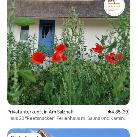
Privatunterkunft in Am Salzhaff
Durchschnittl
4,85 (39)
Haus 20 "Reetsnacker" Ferienhaus m. Sauna und Kamin.