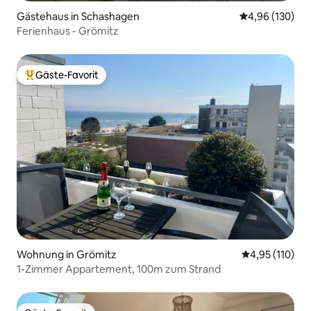
Gästehaus in Schashagen
Durchschnittli
4,96 (130)
Ferienhaus - Grömitz
Gäste-Favorit
Beliebter Gäste-Favorit.
Wohnung in Grömitz
Durchschnittl
4,95 (110)
1-Zimmer Appartement, 100m zum Strand