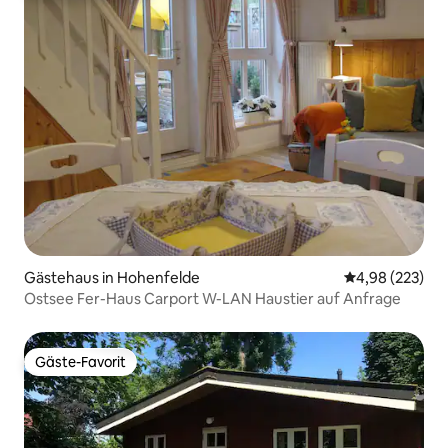
Gästehaus in Hohenfelde
Durchschnittli
4,98 (223)
Ostsee Fer-Haus Carport W-LAN Haustier auf Anfrage
Gäste-Favorit
Gäste-Favorit