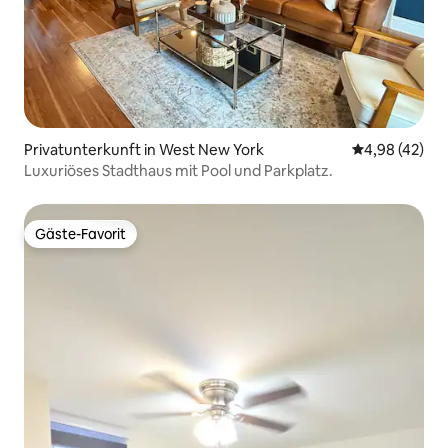
Privatunterkunft in West New York
Durchschnittl
4,98 (42)
Luxuriöses Stadthaus mit Pool und Parkplatz.
Gäste-Favorit
Gäste-Favorit