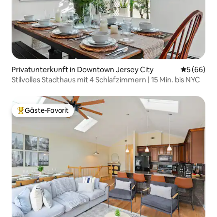
Privatunterkunft in Downtown Jersey City
Durchschni
5 (66)
Stilvolles Stadthaus mit 4 Schlafzimmern | 15 Min. bis NYC
Gäste-Favorit
Beliebter Gäste-Favorit.