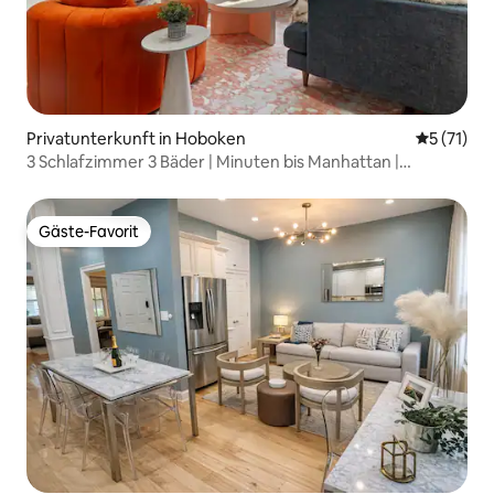
Privatunterkunft in Hoboken
Durchschn
5 (71)
3 Schlafzimmer 3 Bäder | Minuten bis Manhattan |
Stadtjuwel
Gäste-Favorit
Gäste-Favorit