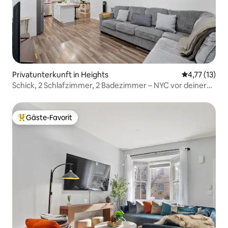
Privatunterkunft in Heights
Durchschnitt
4,77 (13)
Schick, 2 Schlafzimmer, 2 Badezimmer – NYC vor deiner
Tür
Gäste-Favorit
Beliebter Gäste-Favorit.