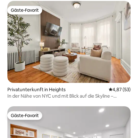
Gäste-Favorit
Gäste-Favorit
Privatunterkunft in Heights
Durchschnitt
4,87 (53)
In der Nähe von NYC und mit Blick auf die Skyline –
geräumige, charmante 3-Schlafzimmer-Wohnung
Gäste-Favorit
Gäste-Favorit