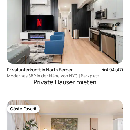
Privatunterkunft in North Bergen
Durchschnittl
4,94 (47)
Modernes 3BR in der Nähe von NYC | Parkplatz |
Private Häuser mieten
Schlafplätze für 8 | Familie
Gäste-Favorit
Gäste-Favorit