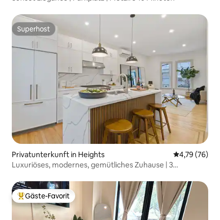
Superhost
Superhost
Privatunterkunft in Heights
Durchschnitt
4,79 (76)
Luxuriöses, modernes, gemütliches Zuhause | 3
Schlafzimmer & 3,5 Bäder mit Hinterhof
Gäste-Favorit
Beliebter Gäste-Favorit.