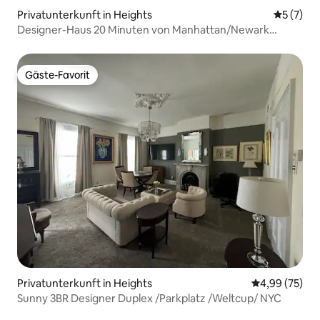
Privatunterkunft in Heights
Durchsch
5 (7)
Designer-Haus 20 Minuten von Manhattan/Newark
Airport entfernt
Gäste-Favorit
Gäste-Favorit
Privatunterkunft in Heights
Durchschnittl
4,99 (75)
Sunny 3BR Designer Duplex /Parkplatz /Weltcup/ NYC