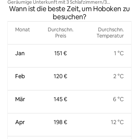
Geräumige Unterkunft mit 3 Schlafzimmern/3
Wann ist die beste Zeit, um Hoboken zu
Badezimmern|Schneller WEG zur NYC Comic Con
besuchen?
Monat
Durchschn.
Durchschn.
Preis
Temperatur
Jan
151 €
1 °C
Feb
120 €
2 °C
Mär
145 €
6 °C
Apr
198 €
12 °C