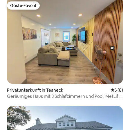
Gäste-Favorit
Gäste-Favorit
Privatunterkunft in Teaneck
Durchschn
5 (8)
Geräumiges Haus mit 3 Schlafzimmern und Pool, MetLife,
Yankee Stadium und NYC