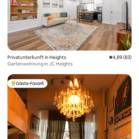
Privatunterkunft in Heights
Durchschnittl
4,89 (83)
Gartenwohnung in JC Heights
Gäste-Favorit
Beliebter Gäste-Favorit.