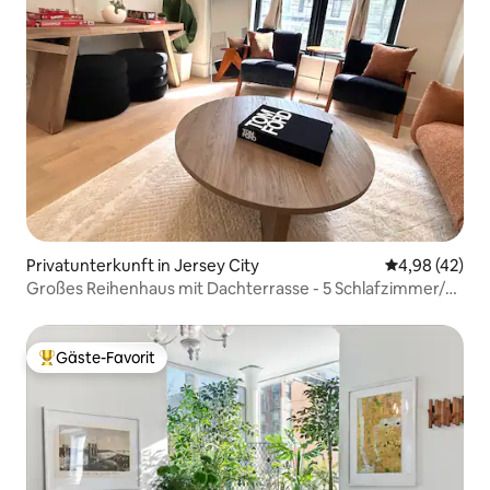
Privatunterkunft in Jersey City
Durchschnittl
4,98 (42)
Großes Reihenhaus mit Dachterrasse - 5 Schlafzimmer/4
Badezimmer
Gäste-Favorit
Beliebter Gäste-Favorit.