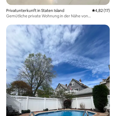
Privatunterkunft in Staten Island
Durchschnitt
4,82 (17)
Gemütliche private Wohnung in der Nähe von
NYC|Familien- und haustierfreundlich