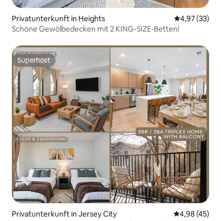
Privatunterkunft in Heights
Durchschnitt
4,97 (33)
Schöne Gewölbedecken mit 2 KING-SIZE-Betten!
Superhost
Superhost
Privatunterkunft in Jersey City
Durchschnittl
4,98 (45)