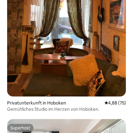
Privatunterkunft in Hoboken
Durchschnittl
4,88 (75)
Gemütliches Studio im Herzen von Hoboken.
Superhost
Superhost