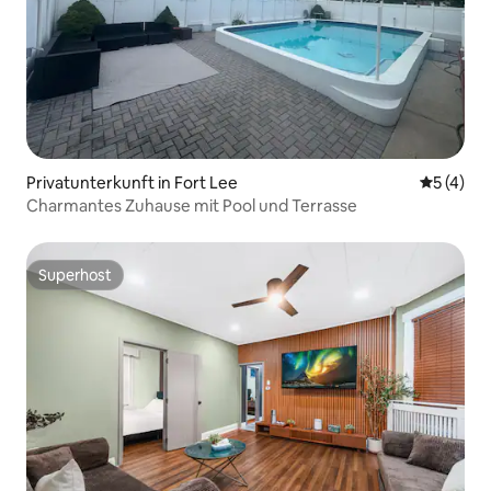
Privatunterkunft in Fort Lee
Durchsch
5 (4)
Charmantes Zuhause mit Pool und Terrasse
Superhost
Superhost