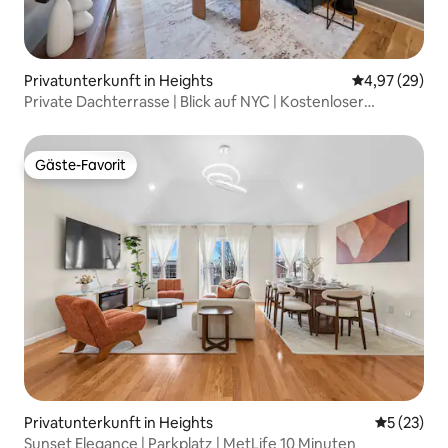
Privatunterkunft in Heights
Durchschnittl
4,97 (29)
Private Dachterrasse | Blick auf NYC | Kostenloser
Parkplatz | Favorit der Gäste
Gäste-Favorit
Gäste-Favorit
Privatunterkunft in Heights
Durchschn
5 (23)
Sunset Elegance | Parkplatz | MetLife 10 Minuten