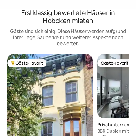
Erstklassig bewertete Häuser in
Hoboken mieten
Gäste sind sich einig: Diese Häuser werden aufgrund
ihrer Lage, Sauberkeit und weiterer Aspekte hoch
bewertet.
Gäste-Favorit
Gäste-Favorit
Beliebter Gäste-Favorit.
Gäste-Favorit
Privatunterkunft i
tate Park
3BR Duplex mit Dac