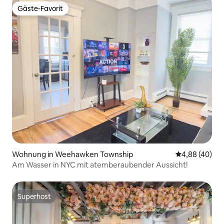
Gäste-Favorit
Gäste-Favorit
Wohnung in Weehawken Township
Durchschnittl
4,88 (40)
Am Wasser in NYC mit atemberaubender Aussicht!
Superhost
Superhost