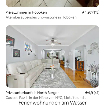
Privatzimmer in Hoboken
Durchschnittl
4,97 (115)
Atemberaubendes Brownstone in Hoboken
Privatunterkunft in North Bergen
Durchschnit
4,9 (41)
Casa de Paz I | In der Nähe von NYC, MetLife und
Ferienwohnungen am Wasser
American Dream