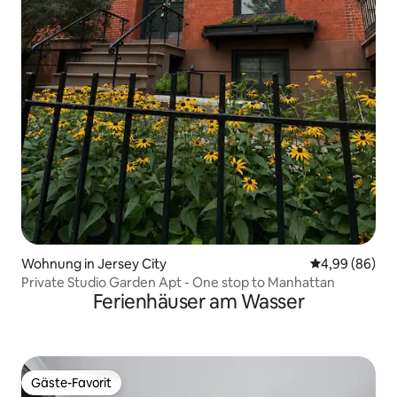
Wohnung in Jersey City
Durchschnittl
4,99 (86)
Private Studio Garden Apt - One stop to Manhattan
Ferienhäuser am Wasser
Gäste-Favorit
Gäste-Favorit