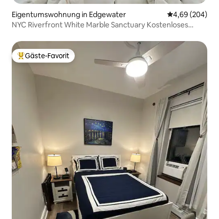
Eigentumswohnung in Edgewater
Durchschnittli
4,69 (204)
NYC Riverfront White Marble Sanctuary Kostenloses
Parken
Gäste-Favorit
Beliebter Gäste-Favorit.