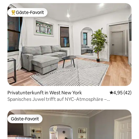
Gäste-Favorit
Beliebter Gäste-Favorit.
Privatunterkunft in West New York
Durchschnitt
4,95 (42)
Spanisches Juwel trifft auf NYC-Atmosphäre –
20 Minuten zum MetLife-Stadion
Gäste-Favorit
Gäste-Favorit