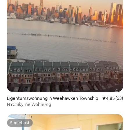
Eigentumswohnung in Weehawken Township
Durchschnitt
4,85 (33)
NYC Skyline Wohnung
Superhost
Superhost