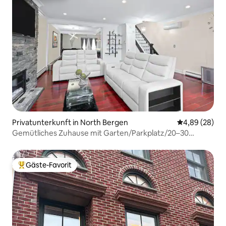
Privatunterkunft in North Bergen
Durchschnittl
4,89 (28)
Gemütliches Zuhause mit Garten/Parkplatz/20–30
Minuten von NYC entfernt
Gäste-Favorit
Beliebter Gäste-Favorit.