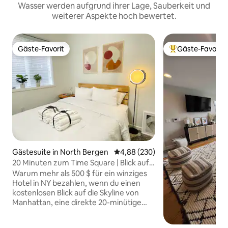
Wasser werden aufgrund ihrer Lage, Sauberkeit und
weiterer Aspekte hoch bewertet.
Gäste-Favorit
Gäste-Favorit
Gäste-Favorit
Beliebter Gäste-F
Gästesuite in North Bergen
Durchschnittliche Bewertung: 4
4,88 (230)
20 Minuten zum Time Square | Blick auf
die Skyline von NYC mit Parkplatz
Warum mehr als 500 $ für ein winziges
Hotel in NY bezahlen, wenn du einen
kostenlosen Blick auf die Skyline von
Manhattan, eine direkte 20-minütige
Busfahrt zum Time Square und
kostenlose Parkplätze genießen kannst