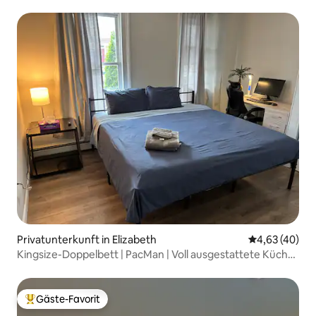
Dream/NYC/EWR/MetLife
Privatunterkunft in Elizabeth
Durchschnittl
4,63 (40)
Kingsize-Doppelbett | PacMan | Voll ausgestattete Küche |
Café
Gäste-Favorit
Beliebter Gäste-Favorit.