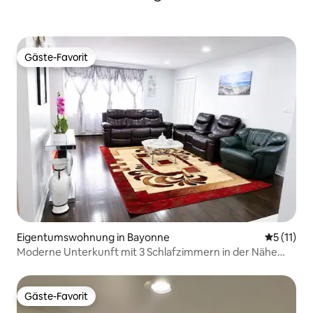
Gäste-Favorit
Gäste-Favorit
Eigentumswohnung in Bayonne
Durchschn
5 (11)
Moderne Unterkunft mit 3 Schlafzimmern in der Nähe
von NYC, mit Waschmaschine und Parkplatz
Gäste-Favorit
Gäste-Favorit