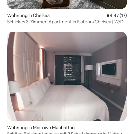
Wohnung in Chelsea
Durchschnitt
4,47 (17)
Schickes 3-Zimmer-Apartment in Flatiron/Chelsea | W/D
+ Smart-TVs
Wohnung in Midtown Manhattan
Schöne Präsidentensuite mit 2 Schlafzimmern in Midtown