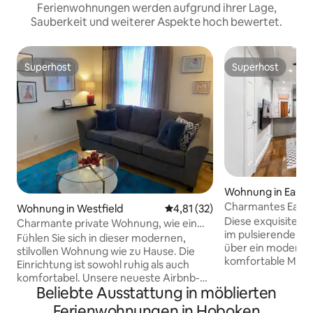
Ferienwohnungen werden aufgrund ihrer Lage,
Sauberkeit und weiterer Aspekte hoch bewertet.
Superhost
Superhost
Superhost
Superhost
Wohnung in East V
Charmantes East Vi
Wohnung in Westfield
Durchschnittliche Bewertung: 
4,81 (32)
Schlafzimmern
Diese exquisite W
Charmante private Wohnung, wie ein
im pulsierenden Ea
zweites Zuhause
Fühlen Sie sich in dieser modernen,
über ein modernes
stilvollen Wohnung wie zu Hause. Die
komfortable Möbel
Einrichtung ist sowohl ruhig als auch
Wohnung erstreckt
komfortabel. Unsere neueste Airbnb-
Stock und bietet 
Beliebte Ausstattung in möblierten
Einheit befindet sich in der Innenstadt
Badezimmer. Die 
von Westfield in der Nähe von
Ferienwohnungen in Hoboken