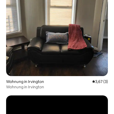
Wohnung in Irvington
Durchschnit
3,67 (3)
Wohnung in Irvington