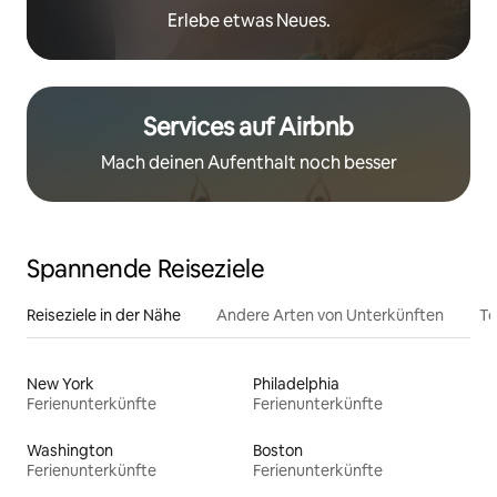
Erlebe etwas Neues.
Services auf Airbnb
Mach deinen Aufenthalt noch besser
Spannende Reiseziele
Reiseziele in der Nähe
Andere Arten von Unterkünften
To
New York
Philadelphia
Ferienunterkünfte
Ferienunterkünfte
Washington
Boston
Ferienunterkünfte
Ferienunterkünfte