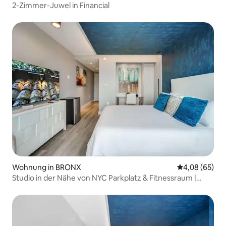
2-Zimmer-Juwel in Financial
Wohnung in BRONX
Durchschnittl
4,08 (65)
Studio in der Nähe von NYC Parkplatz & Fitnessraum |
Bronx