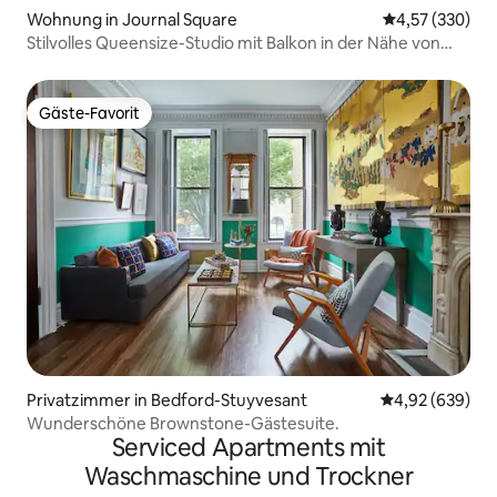
Wohnung in Journal Square
Durchschnittli
4,57 (330)
Stilvolles Queensize-Studio mit Balkon in der Nähe von
NYC
Gäste-Favorit
Gäste-Favorit
Privatzimmer in Bedford-Stuyvesant
Durchschnittli
4,92 (639)
Wunderschöne Brownstone-Gästesuite.
Serviced Apartments mit
Waschmaschine und Trockner