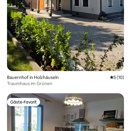
Bauernhof in Holzhäuseln
Durchschn
5 (10)
Traumhaus im Grünen
Gäste-Favorit
Gäste-Favorit