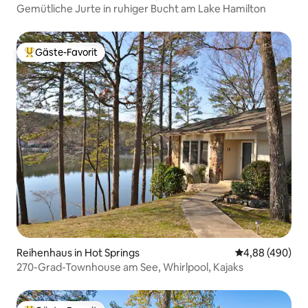
Gemütliche Jurte in ruhiger Bucht am Lake Hamilton
Gäste-Favorit
Beliebter Gäste-Favorit.
Reihenhaus in Hot Springs
Durchschnittli
4,88 (490)
270-Grad-Townhouse am See, Whirlpool, Kajaks