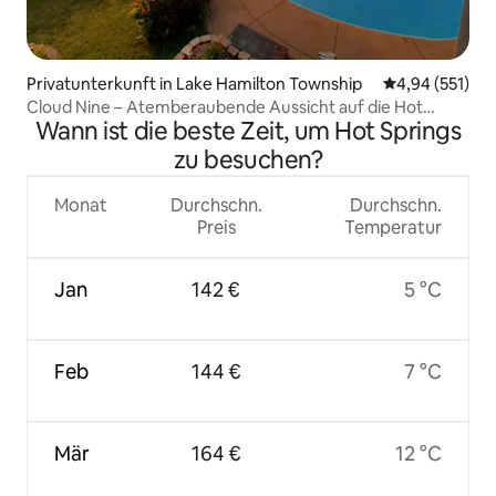
Privatunterkunft in Lake Hamilton Township
Durchschnittl
4,94 (551)
Cloud Nine – Atemberaubende Aussicht auf die Hot
Wann ist die beste Zeit, um Hot Springs
Springs Area
zu besuchen?
Monat
Durchschn.
Durchschn.
Preis
Temperatur
Jan
142 €
5 °C
Feb
144 €
7 °C
Mär
164 €
12 °C