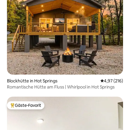
Blockhütte in Hot Springs
Durchschnittl
4,97 (216)
Romantische Hütte am Fluss | Whirlpool in Hot Springs
Gäste-Favorit
Beliebter Gäste-Favorit.