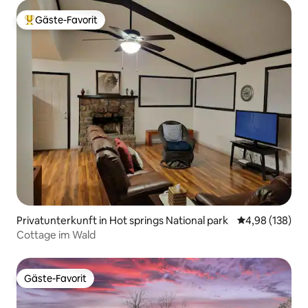
Gäste-Favorit
Beliebter Gäste-Favorit.
Privatunterkunft in Hot springs National park
Durchschnittli
4,98 (138)
Cottage im Wald
Gäste-Favorit
Gäste-Favorit