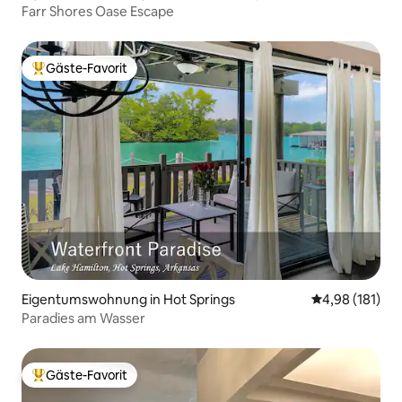
Farr Shores Oase Escape
Gäste-Favorit
Beliebter Gäste-Favorit.
Eigentumswohnung in Hot Springs
Durchschnittl
4,98 (181)
Paradies am Wasser
Gäste-Favorit
Beliebter Gäste-Favorit.