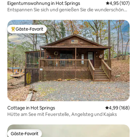
Eigentumswohnung in Hot Springs
Durchschnittl
4,95 (107)
Entspannen Sie sich und genießen Sie die wunderschöne
Aussicht auf den See
Gäste-Favorit
Beliebter Gäste-Favorit.
Cottage in Hot Springs
Durchschnittli
4,99 (168)
Hütte am See mit Feuerstelle, Angelsteg und Kajaks
Gäste-Favorit
Gäste-Favorit