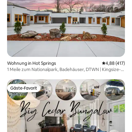
Wohnung in Hot Springs
Durchschnittl
4,88 (417)
1 Meile zum Nationalpark, Badehäuser, DTWN | Kingsize-
Bett
Gäste-Favorit
Gäste-Favorit