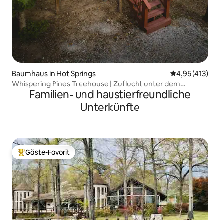
Baumhaus in Hot Springs
Durchschnittl
4,95 (413)
Whispering Pines Treehouse | Zuflucht unter dem
Familien- und haustierfreundliche
Sternenhimmel
Unterkünfte
Gäste-Favorit
Beliebter Gäste-Favorit.