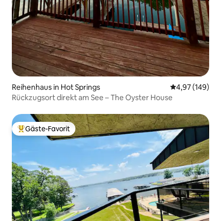
Reihenhaus in Hot Springs
Durchschnittli
4,97 (149)
Rückzugsort direkt am See – The Oyster House
Gäste-Favorit
Beliebter Gäste-Favorit.