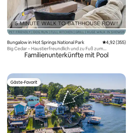
Bungalow in Hot Springs National Park
Durchschnittli
4,92 (355)
Big Cedar – Haustierfreundlich und zu Fuß zum
Familienunterkünfte mit Pool
Bathhouse Row!
Gäste-Favorit
Gäste-Favorit