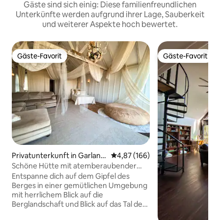
Gäste sind sich einig: Diese familienfreundlichen
Unterkünfte werden aufgrund ihrer Lage, Sauberkeit
und weiterer Aspekte hoch bewertet.
Gäste-Favorit
Gäste-Favorit
Gäste-Favorit
Gäste-Favorit
Privatunterkunft in Garland
Durchschnittliche Bewertung: 4
4,87 (166)
County
Schöne Hütte mit atemberaubender
Aussicht
Entspanne dich auf dem Gipfel des
Berges in einer gemütlichen Umgebung
mit herrlichem Blick auf die
Berglandschaft und Blick auf das Tal der
Stadt. Genieße die einzigartige