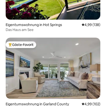
Eigentumswohnung in Hot Springs
Durchschnittli
4,99 (138)
Das Haus am See
Gäste-Favorit
Beliebter Gäste-Favorit.
Eigentumswohnung in Garland County
Durchschnittli
4,99 (102)