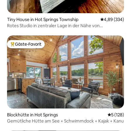
Tiny House in Hot Springs Township
Durchschnittli
4,89 (334)
Rotes Studio in zentraler Lage in der Nähe von
Restaurants/Einkaufszentrum
Gäste-Favorit
Beliebter Gäste-Favorit.
Blockhütte in Hot Springs
Durchschni
5 (128)
Gemütliche Hütte am See + Schwimmdock + Kajak + Kanu