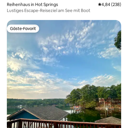
Reihenhaus in Hot Springs
Durchschnittli
4,84 (238)
Lustiges Escape-Reiseziel am See mit Boot
Gäste-Favorit
Gäste-Favorit