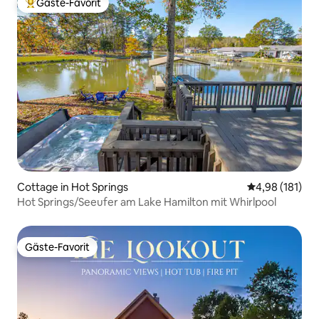
Gäste-Favorit
Beliebter Gäste-Favorit.
Cottage in Hot Springs
Durchschnittl
4,98 (181)
Hot Springs/Seeufer am Lake Hamilton mit Whirlpool
Gäste-Favorit
Gäste-Favorit