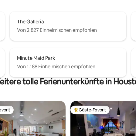
klich unvergesslichen Urlaub.
The Galleria
Von 2.827 Einheimischen empfohlen
Minute Maid Park
Von 1.188 Einheimischen empfohlen
itere tolle Ferienunterkünfte in Hous
vorit
Gäste-Favorit
vorit
Beliebter Gäste-Favorit.