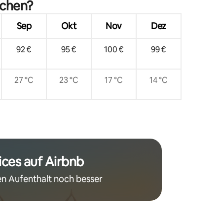
Center & NRG
uchen?
Sep
Okt
Nov
Dez
92 €
95 €
100 €
99 €
27 °C
23 °C
17 °C
14 °C
ices auf Airbnb
n Aufenthalt noch besser