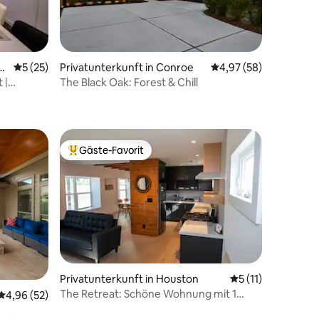
30 Bewertungen
e
Durchschnittliche Bewertung: 5 von 5, 25 Bewertungen
5 (25)
Privatunterkunft in Conroe
Durchschnittliche Be
4,97 (58)
 |
The Black Oak: Forest & Chill
Gäste-Favorit
Beliebter Gäste-Favorit.
 9 Bewertungen
Privatunterkunft in Houston
Durchschnittliche
5 (11)
The Retreat: Schöne Wohnung mit 1
Durchschnittliche Bewertung: 4,96 von 5, 52 Bewertungen
4,96 (52)
Schlafzimmer in der Nähe von Med