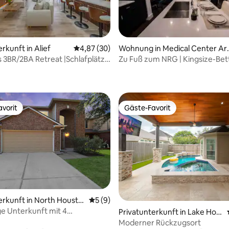
rkunft in Alief
Durchschnittliche Bewertung: 4,87 von 5, 
4,87 (30)
Wohnung in Medical Center Ar
a
3BR/2BA Retreat |Schlafplätze
Zu Fuß zum NRG | Kingsize-Bett
ertung: 4,99 von 5, 88 Bewertungen
on Hotspot
Projektor-Suite | TMC
vorit
Gäste-Favorit
vorit
Gäste-Favorit
 Bewertung: 5 von 5, 13 Bewertungen
erkunft in North Housto
Durchschnittliche Bewertung: 5 von 5,
5 (9)
e Unterkunft mit 4
Privatunterkunft in Lake Hou
mmern und Spielzimmer
ston
Moderner Rückzugsort