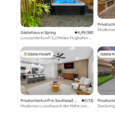
Privatunte
Modernes 
Gästehaus in Spring
Durchschnittliche Bew
4,99 (88)
10| Houst
Luxusunterkunft 5,2 Meilen Flughafen +
Spa + Kingsize-Bett + Waschmaschine +
WLAN
Gäste-Favorit
Gäste-Fa
Beliebter Gäste-Favorit.
Gäste-Fa
Privatunterkunft in Southeast Ho
Durchschnittliche
5 (13)
Privatunt
uston
n
Modernes Luxushaus in der Nähe von
Geräumig
MedCtr und NRG.
Schlafzi