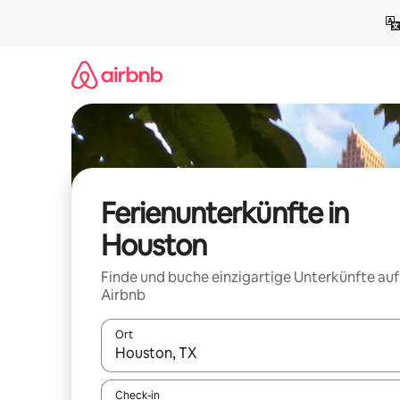
Zu
Inhalten
springen
Ferienunterkünfte in
Houston
Finde und buche einzigartige Unterkünfte auf
Airbnb
Ort
Wenn Ergebnisse verfügbar sind, navigiere mit d
Check-in