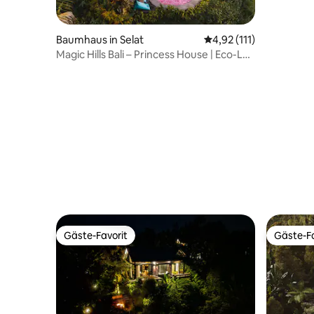
mit 4 Sch
Baumhaus in Selat
Durchschnittliche Bew
4,92 (111)
Magic Hills Bali – Princess House | Eco-Lux
Lodge
Gäste-Favorit
Gäste-Fa
Gäste-Favorit
Gäste-Fa