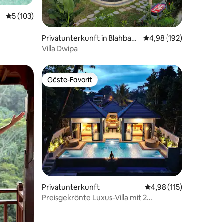
Durchschnittliche Bewertung: 5 von 5, 103 Bewertungen
5 (103)
Privatunterkunft in Blahbatu
Durchschnittliche Bew
4,98 (192)
h
Villa Dwipa
Gäste-Favorit
Gäste-Favorit
24 Bewertungen
Privatunterkunft
Durchschnittliche Bew
4,98 (115)
Preisgekrönte Luxus-Villa mit 2
Schlafzimmern • Infinity-Pool • Blick auf
den Dschungel