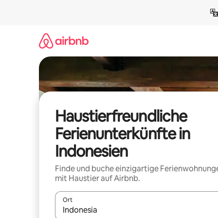
Zu
Inhalten
springen
Haustierfreundliche
Ferienunterkünfte in
Indonesien
Finde und buche einzigartige Ferienwohnung
mit Haustier auf Airbnb.
Ort
Wenn Ergebnisse verfügbar sind, navigiere mit d