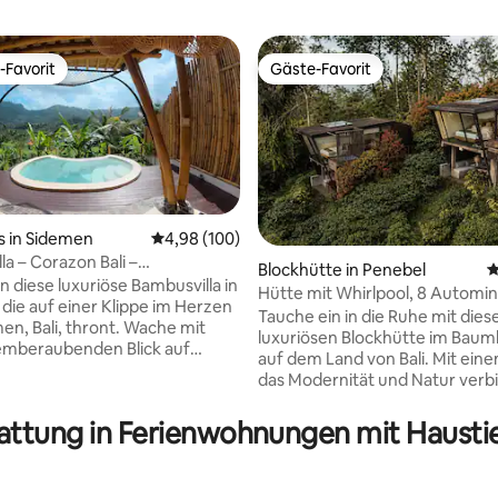
-Favorit
Gäste-Favorit
r Gäste-Favorit.
Gäste-Favorit
 in Sidemen
Durchschnittliche Bewertung: 4,98 von 5, 1
4,98 (100)
la – Corazon Bali –
Blockhütte in Penebel
D
rtung: 4,92 von 5, 301 Bewertungen
baumhaus
in diese luxuriöse Bambusvilla in
Hütte mit Whirlpool, 8 Automi
 die auf einer Klippe im Herzen
Unesco-Reisterrassen
Tauche ein in die Ruhe mit dies
en, Bali, thront. Wache mit
luxuriösen Blockhütte im Baumh
emberaubenden Blick auf
auf dem Land von Bali. Mit ein
isterrassen, den Mount Agung
das Modernität und Natur verb
 atemberaubende Bergkette
genießt du einen atemberaub
es nur einen kurzen Spaziergang
Panoramablick direkt von dein
attung in Ferienwohnungen mit Haustie
en Cafés und Annehmlichkeiten
aus. Wache mit ruhigen Aussich
entspanne dich auf der geräu
nfinity-Pool oder blicke durch
Terrasse und koche in der Freil
cht der Villa in die Sterne.