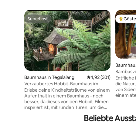
Superhost
Gäste
Superhost
Beliebte
Baumhaus
Bambusvil
Baumhaus in Tegalalang
Durchschnittliche Bewe
4,92 (301)
Bananen
Entfliehe 
Verzaubertes Hobbit-Baumhaus im
die Natur,
Dschungel
von Sidem
Erlebe deine Kindheitsträume von einem
einem at
Aufenthalt in einem Baumhaus - noch
üppige Re
besser, da dieses von den Hobbit-Filmen
und eine
inspiriert ist, mit runden Türen, um die
auf – all
Terrasse zu betreten und zu betreten.
Beliebte Ausst
von lokal
Stell dir das Abenteuer vor, zu deinem
entfernt. Entspanne dich in deinem
Hobbit-Baumhaus zu gelangen, indem
privaten I
du eine Hängebrücke 15 Meter nach
das Oberli