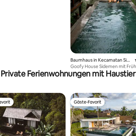
lafzimmern in Umalas
ertung: 4,92 von 5, 111 Bewertungen
Baumhaus in Kecamatan Side
men
Goofy House Sidemen mit Frü
Private Ferienwohnungen mit Haustier
vorit
Gäste-Favorit
vorit
Gäste-Favorit