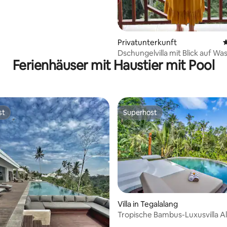
Privatunterkunft
D
Dschungelvilla mit Blick auf Was
Ferienhäuser mit Haustier mit Pool
Baumkronen – Ubud
st
Superhost
st
Superhost
Villa in Tegalalang
Tropische Bambus-Luxusvilla Al