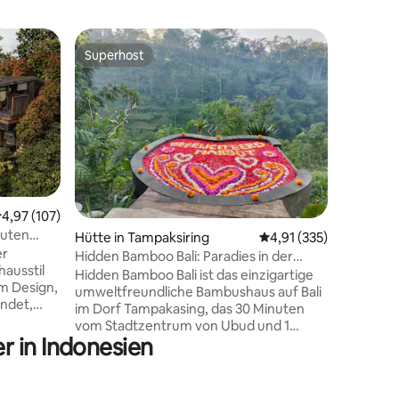
Tiny Hou
Superhost
Gäste-F
Superhost
Gäste-F
banan
Balinesis
Strand
Brandneu
einem Sc
atember
Reisfeldb
House li
inmitten 
ist eine 
00 Bewertungen
einzigart
urchschnittliche Bewertung: 4,97 von 5, 107 Bewertungen
4,97 (107)
recycelte
nuten
Hütte in Tampaksiring
Durchschnittliche Bew
4,91 (335)
den gleic
er
klimatisi
Hidden Bamboo Bali: Paradies in der
ausstil
luxuriös
Nähe von Ubud
Hidden Bamboo Bali ist das einzigartige
em Design,
öffnet si
umweltfreundliche Bambushaus auf Bali
indet,
einem Wh
im Dorf Tampakasing, das 30 Minuten
enden
Entspann
vom Stadtzentrum von Ubud und 1
em Bett
atembera
r in Indonesien
Stunde 40 Minuten vom Flughafen
ten auf,
entfernt ist. Ein Privathaus mitten in der
migen
Natur, das gut für Naturliebhaber, Yoga,
uftküche.
Musik und Reisende ist, die aus