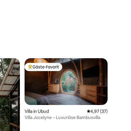
80 Bewertungen
Gäste-Favorit
Beliebter Gäste-Favorit.
Villa in Ubud
Durchschnittliche Be
4,97 (37)
Villa Jocelyne – Luxuriöse Bambusvilla
14 Bewertungen