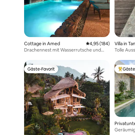
Cottage in Amed
Durchschnittliche Bewe
4,95 (184)
Villa in T
Drachennest mit Wasserrutsche und
Tolle Auss
Panoramablick
Schlafzi
Gäste-Favorit
Gäste
Gäste-Favorit
Beliebte
Privatunt
Geräumige