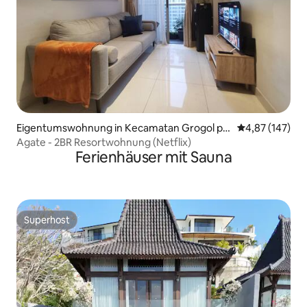
Eigentumswohnung in Kecamatan Grogol pe
Durchschnittl
4,87 (147)
tamburan
Agate - 2BR Resortwohnung (Netflix)
Ferienhäuser mit Sauna
Superhost
Superhost