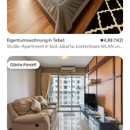
Eigentumswohnung in Tebet
Durchschnittli
4,88 (142)
Studio-Apartment in Süd-Jakarta, kostenloses WLAN und
Netflix
Gäste-Favorit
Gäste-Favorit