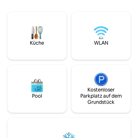
Klimaanlage, neue Daikin Inverter Split-
Küchenzeile und Es
Systeme * 3 Master-Suiten: Kingsize-
Gemeinsamer trop
Betten, Smart-TVs (Australische Kanäle,
Terrasse und gro
AFL, Kabel und Netflix) * 4. Schlafzimmer
Gemeinsame Sauna
mit 4 x Kingsize-Einzel-Etagenbetten * 4
Wellness-Erlebnis
eigene Badezimmer mit Handtüchern,
Tägliche Reinigun
Pflegeprodukten, Haartrockner * Gute
und Bettwäsche we
Trennung zwischen den Master-Suiten
Netflix, PS5 und 
Küche
WLAN
(alle mit Safes) * Universelle Steckdosen
Anfrage • Concierg
in der gesamten Villa * 2 x DVD-Player.
Flughafentransfer
BOSE-Soundsystem * Sowohl innen als
auch außen Speisemöglichkeiten *
Etagenbetten sind King-Singles *
Separates Medien-/Spielzimmer (55-
Zoll-TV & über 10 Brettspiele für Kinder &
Erwachsene) * Apple iPad für Gäste *
Kostenloser
Großer Kühlschrank und Bar-
Pool
Parkplatz auf dem
Kühlschrank * Neue Delonghi Espresso-
Grundstück
Kaffeemaschine *
Warm-/Kaltwasserspender *
Glaswasserflaschen werden täglich
kostenlos bereitgestellt und nachgefüllt
* Riesiger Pavillon/Loungebereich im
Freien mit Strom-/USB-Punkten und