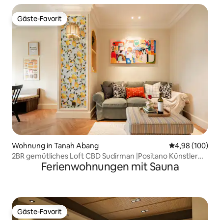
Gäste-Favorit
Gäste-Favorit
Wohnung in Tanah Abang
Durchschnittli
4,98 (100)
2BR gemütliches Loft CBD Sudirman |Positano Künstler
Ferienwohnungen mit Sauna
Design
Gäste-Favorit
Gäste-Favorit