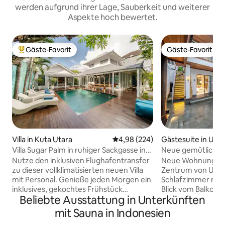
werden aufgrund ihrer Lage, Sauberkeit und weiterer
Aspekte hoch bewertet.
Gäste-Favorit
Gäste-Favorit
Beliebter Gäste-Favorit.
Gäste-Favorit
Villa in Kuta Utara
Durchschnittliche Bewertung: 4
4,98 (224)
Gästesuite in Ubu
Villa Sugar Palm in ruhiger Sackgasse in
Neue gemütliche 1
der Nähe der Seminyak Mall
Pool&Garten • Bal
Nutze den inklusiven Flughafentransfer
Neue Wohnung mit
zu dieser vollklimatisierten neuen Villa
Zentrum von Ubud
mit Personal. Genieße jeden Morgen ein
Schlafzimmer mit 
inklusives, gekochtes Frühstück
Blick vom Balkon 
Beliebte Ausstattung in Unterkünften
zusammen mit Delonghi-Kaffee. Schalte
Reisfeld • Moder
zur Unterhaltung die 5 Smart-TVs mit
hochwertigen Pfl
mit Sauna in Indonesien
Netflix ein. * Durchgehende
Haartrockner • Vol