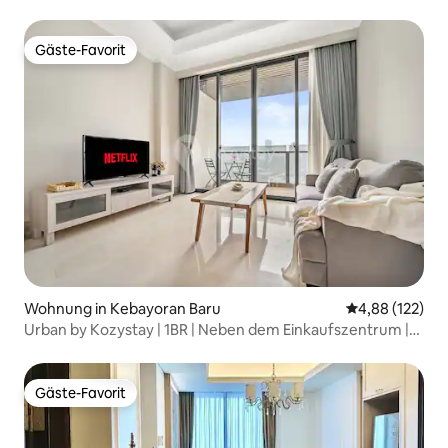
Gäste-Favorit
Gäste-Favorit
Wohnung in Kebayoran Baru
Durchschnittl
4,88 (122)
Urban by Kozystay | 1BR | Neben dem Einkaufszentrum |
SCBD
Gäste-Favorit
Gäste-Favorit