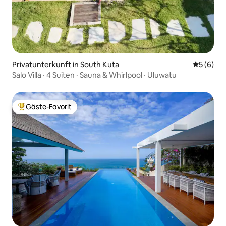
Privatunterkunft in South Kuta
Durchschn
5 (6)
Salo Villa · 4 Suiten · Sauna & Whirlpool · Uluwatu
Gäste-Favorit
Beliebter Gäste-Favorit.