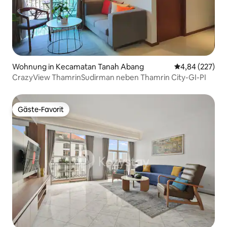
Wohnung in Kecamatan Tanah Abang
Durchschnittli
4,84 (227)
CrazyView ThamrinSudirman neben Thamrin City-GI-PI
Gäste-Favorit
Gäste-Favorit