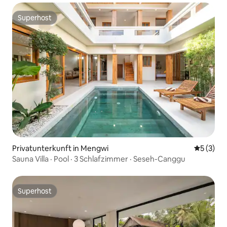
Superhost
Superhost
Privatunterkunft in Mengwi
Durchsch
5 (3)
Sauna Villa · Pool · 3 Schlafzimmer · Seseh-Canggu
Superhost
Superhost