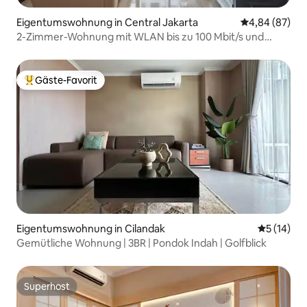
Eigentumswohnung in Central Jakarta
Durchschnittl
4,84 (87)
2-Zimmer-Wohnung mit WLAN bis zu 100 Mbit/s und
Trockner
Gäste-Favorit
Beliebter Gäste-Favorit.
Eigentumswohnung in Cilandak
Durchschn
5 (14)
Gemütliche Wohnung | 3BR | Pondok Indah | Golfblick
Superhost
Superhost