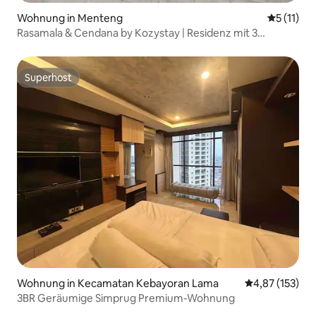
Wohnung in Menteng
Durchschn
5 (11)
Rasamala & Cendana by Kozystay | Residenz mit 3
Schlafzimmern
Superhost
Superhost
Wohnung in Kecamatan Kebayoran Lama
Durchschnittl
4,87 (153)
3BR Geräumige Simprug Premium-Wohnung