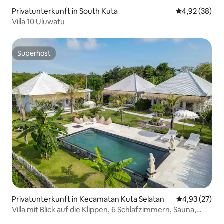
Privatunterkunft in South Kuta
Durchschnittl
4,92 (38)
Villa 10 Uluwatu
Superhost
Superhost
Privatunterkunft in Kecamatan Kuta Selatan
Durchschnitt
4,93 (27)
Villa mit Blick auf die Klippen, 6 Schlafzimmern, Sauna,
Eisbad - 5 Min. zum Strand