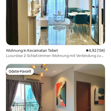
Wohnung in Kecamatan Tebet
Durchschnittl
4,92 (134)
Luxuriöse 2-Schlafzimmer-Wohnung mit Verbindung zum
Einkaufszentrum Kota Kasablanka
Gäste-Favorit
Gäste-Favorit