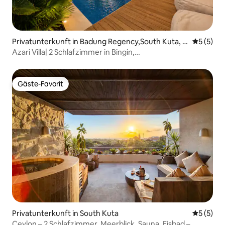
Privatunterkunft in Badung Regency,South Kuta, D
Durchsch
5 (5)
enpasar City
Azari Villa| 2 Schlafzimmer in Bingin,
Kalt-/Warmwasserbecken und Sauna
Gäste-Favorit
Gäste-Favorit
Privatunterkunft in South Kuta
Durchsch
5 (5)
Ceylon – 2 Schlafzimmer, Meerblick, Sauna, Eisbad –