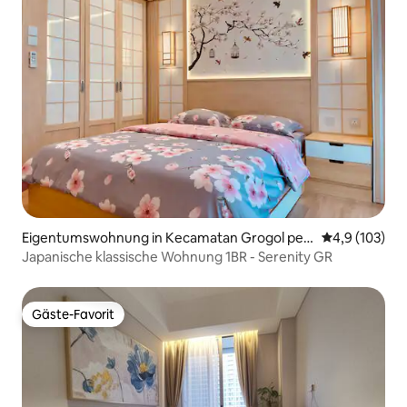
Eigentumswohnung in Kecamatan Grogol pet
Durchschnitt
4,9 (103)
amburan
Japanische klassische Wohnung 1BR - Serenity GR
Gäste-Favorit
Gäste-Favorit