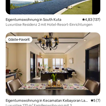
Eigentumswohnung in South Kuta
Durchschnittl
4,83 (137)
Luxuriöse Residenz 2 mit Hotel-Resort-Einrichtungen
Gäste-Favorit
Gäste-Favorit
Eigentumswohnung in Kecamatan Kebayoran Lam
Durchsch
5 (7)
a
Luxuriöse 170 m² Familienwohnung mit 3