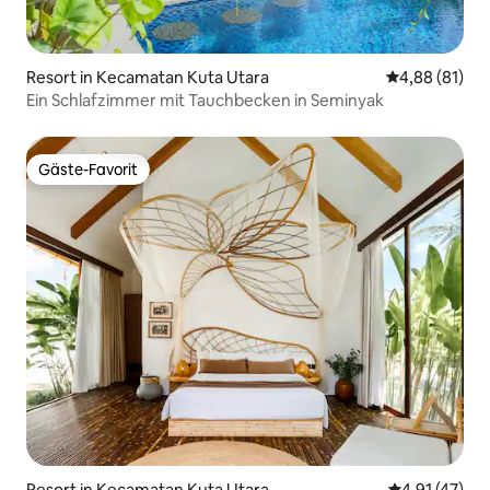
Resort in Kecamatan Kuta Utara
Durchschnitt
4,88 (81)
Ein Schlafzimmer mit Tauchbecken in Seminyak
Gäste-Favorit
Gäste-Favorit
Resort in Kecamatan Kuta Utara
Durchschnitt
4,91 (47)