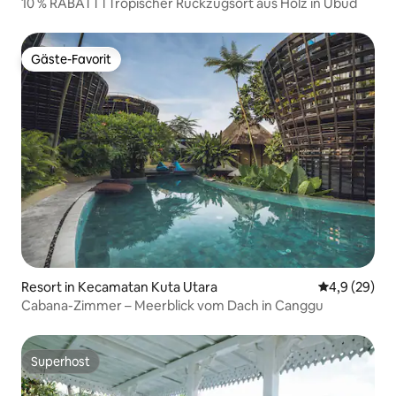
10 % RABATT l Tropischer Rückzugsort aus Holz in Ubud
Gäste-Favorit
Gäste-Favorit
Resort in Kecamatan Kuta Utara
Durchschnitt
4,9 (29)
Cabana-Zimmer – Meerblick vom Dach in Canggu
Superhost
Superhost