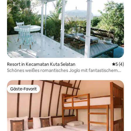
Resort in Kecamatan Kuta Selatan
Durchsch
5 (4)
Schönes weißes romantisches Joglo mit fantastischem
Ausblick
Gäste-Favorit
Gäste-Favorit