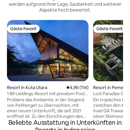
werden aufgrund ihrer Lage, Sauberkeit und weiterer
Aspekte hoch bewertet.
Gäste-Favorit
Gäste-Favorit
Gäste-Favorit
Gäste-Favorit
Resort in Kuta Utara
Durchschnittliche Bewertung: 4
4,96 (114)
Resort in Pemena
1 BR Lieblings-Resort mit privatem Pool
Lost Paradise Gili
in Seminyak
Probiere das Ambiente, in der Gegend
Ein tropisches Inse
von Petitenget zu übernachten, mit
zwischen den Kok
einer neuen Unterkunft, die seit 2021
Insel Gili Trawang
eröffnet ist. Zu den Einrichtungen des
einen Steinwurf vo
Beliebte Ausstattung in Unterkünften in
Resorts gehören ein Spa, ein
Abseits der beleb
Fitnesscenter, ein Restaurant, das rund
innerhalb einer 1