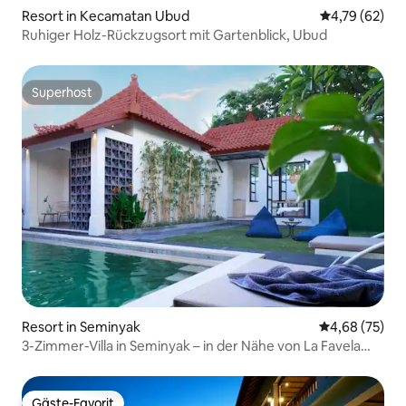
Resort in Kecamatan Ubud
Durchschnitt
4,79 (62)
Ruhiger Holz-Rückzugsort mit Gartenblick, Ubud
Superhost
Superhost
Resort in Seminyak
Durchschnittl
4,68 (75)
3-Zimmer-Villa in Seminyak – in der Nähe von La Favela
mit Pool
Gäste-Favorit