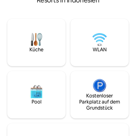
Resorts in Indonesien
um die Uhr geöffnet ist, ein großer
Fahrradtour zum 
Parkplatz und ein großer Garten im
einem 3-minütige
Lobbybereich. Alle Einheiten verfügen
Strand bei Sonnenunterg
über einen privaten Pool mit nettem,
von der balinesisc
charmantem Personal und in der Nähe
Zimmer sind klima
von öffentlichen Einrichtungen. Nur 6
über ein eigenes 
Minuten zum Strand Petitenget und
eine Dusche mit f
einige Einkaufsmöglichkeiten sind in der
Wasser und ein Kingsiz
Nähe. Erlebe den besten Service von
Uhr servieren wir 
Küche
WLAN
unserem Team für deinen Urlaub. Wir
carte. Immer bei 
sehen uns in Bali :)
inbegriffen.
Kostenloser
Pool
Parkplatz auf dem
Grundstück