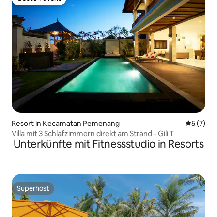
Gäste-Favorit
Resort in Kecamatan Pemenang
Durchsch
5 (7)
Villa mit 3 Schlafzimmern direkt am Strand - Gili T
Unterkünfte mit Fitnessstudio in Resorts
Superhost
Superhost