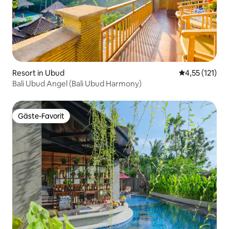
Resort in Ubud
Durchschnittl
4,55 (121)
Bali Ubud Angel (Bali Ubud Harmony)
Gäste-Favorit
Gäste-Favorit