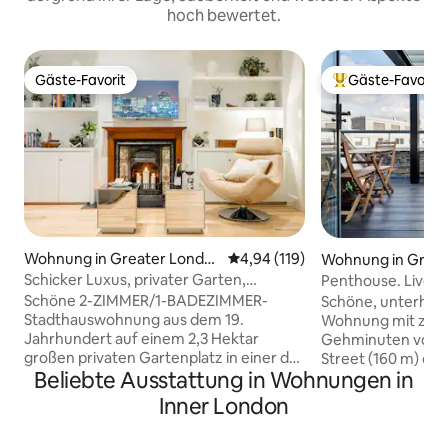
hoch bewertet.
Gäste-Favorit
Gäste-Favorit
Gäste-Favorit
Beliebter Gäste-F
Wohnung in Greater Londo
Durchschnittliche Bewertung: 4
4,94 (119)
Wohnung in Great
n
n
Schicker Luxus, privater Garten,
Penthouse. Liverpo
Klimaanlage und Extras
Dachterrasse & Kl
Schöne 2-ZIMMER/1-BADEZIMMER-
Schöne, unterhal
Stadthauswohnung aus dem 19.
Wohnung mit zwei
Jahrhundert auf einem 2,3 Hektar
Gehminuten vom B
großen privaten Gartenplatz in einer der
Street (160 m) ent
Beliebte Ausstattung in Wohnungen in
gehobensten, sichersten und
über den beiden o
bequemsten Lagen Londons für Touren
wunderbaren vikt
Inner London
zu den wichtigsten Sehenswürdigkeiten.
aus rotem Backste
Die U-Bahn-Station Victoria, Bahnhöfe
Square Mile. Zwei