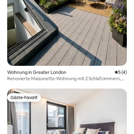
Wohnung in Greater London
Durchsch
5 (4)
Renovierte Maisonette-Wohnung mit 2 Schlafzimmern,
Klimaanlage und Dachterrasse | British Museum
Gäste-Favorit
Gäste-Favorit