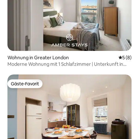
Wohnung in Greater London
Durchschn
5 (8)
Moderne Wohnung mit 1 Schlafzimmer | Unterkunft in
Canning Town für zwei Personen
Gäste-Favorit
Gäste-Favorit