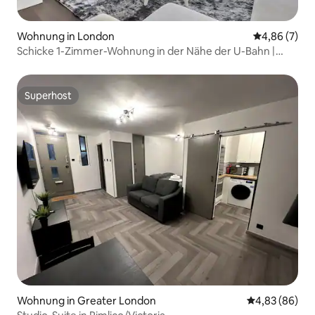
Wohnung in London
Durchschnitt
4,86 (7)
Schicke 1-Zimmer-Wohnung in der Nähe der U-Bahn |
Privater Whirlpool
Superhost
Superhost
Wohnung in Greater London
Durchschnittl
4,83 (86)