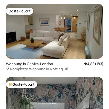
der Nähe der LondonBridge
Gäste-Favorit
Gäste-Favorit
Wohnung in Central London
Durchschnittl
4,83 (183)
5* Komplette Wohnung in Notting Hill
Gäste-Favorit
Beliebter Gäste-Favorit.