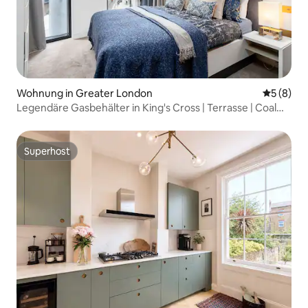
Wohnung in Greater London
Durchschn
5 (8)
Legendäre Gasbehälter in King's Cross | Terrasse | Coal
Drops
Superhost
Superhost