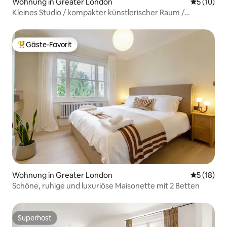
Wohnung in Greater London
Durchschn
5 (10)
Kleines Studio / kompakter künstlerischer Raum /
Reihenhaus
Gäste-Favorit
Beliebter Gäste-Favorit.
Wohnung in Greater London
Durchschn
5 (18)
Schöne, ruhige und luxuriöse Maisonette mit 2 Betten
Superhost
Superhost