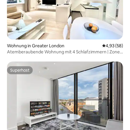
Wohnung in Greater London
Durchschnittl
4,93 (58)
Atemberaubende Wohnung mit 4 Schlafzimmern | Zone 1
| Hyde Park & Notting Hill
Superhost
Superhost