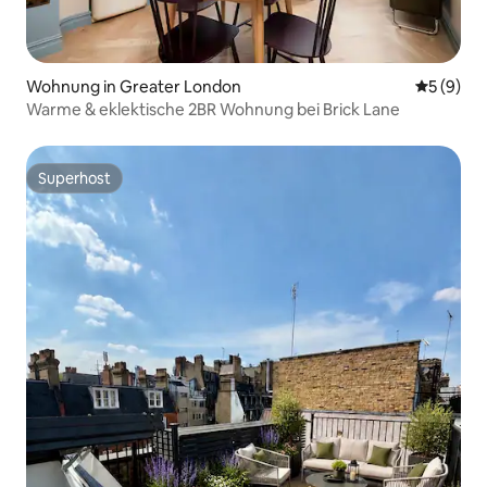
Wohnung in Greater London
Durchschn
5 (9)
Warme & eklektische 2BR Wohnung bei Brick Lane
Superhost
Superhost