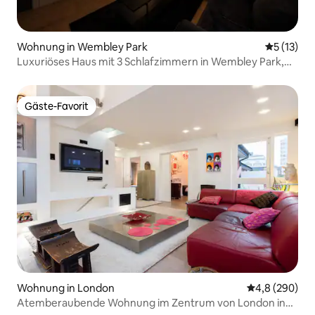
Wohnung in Wembley Park
Durchschn
5 (13)
Luxuriöses Haus mit 3 Schlafzimmern in Wembley Park,
Whirlpool, Fitnessraum, Platz für 10 Personen
Gäste-Favorit
Gäste-Favorit
Wohnung in London
Durchschnittl
4,8 (290)
Atemberaubende Wohnung im Zentrum von London in