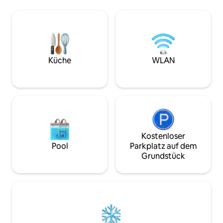
und Bus-/Reisebusbahnhöfe, Hop-
Wohnzimmer mit e
off/Hop-on-Tour-Busse, Cafés, Kneipen,
schönen privaten 
Restaurants, Lebensmittelgeschäfte
Terrasse hat ein t
und Geschäfte sind 5–10 Gehminuten
Dach mit beweglic
entfernt. Hervorragender Stil und
Penthouse ist nac
Komfort mit luxuriösen Möbeln, ultra-
Spezifikation, Fu
komfortablen Betten,
Klimaanlage fertig
Küche
WLAN
Wein/Spirituosen/englischen Ales und
keine Partys oder
Cider, Snacks und mehr inklusive.
Kostenloser privater Auto-Service mit
Abholung vom Flughafen für
Aufenthalte ab 7 Nächten. Zentrale
Klimaanlage für heiße Sommermonate –
eine Seltenheit in London! Ein tadellos
eingerichtetes und gepflegtes LUXUS-
Kostenloser
APARTMENT. KOSTENLOSE
Pool
Parkplatz auf dem
AUSSTATTUNG: Privatwagen-Service
Grundstück
von den Flughäfen Heathrow/Gatwick
für Aufenthalte ab 7 Nächten, Rabatt für
weniger Nächte; voll ausgestattete Bar
mit Wein, Spirituosen (Gin, Scotch und
Wodka), englischen Ales und Cider;
Kaffeebar mit 16 verschiedenen
Nespresso-Brausorten und Dutzenden