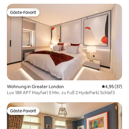
Gäste-Favorit
Gäste-Favorit
Wohnung in Greater London
Durchschnitt
4,95 (37)
Lux 1BR APT Mayfair| 5 Min. zu Fuß 2 HydePark| Schlaf3
Gäste-Favorit
Gäste-Favorit