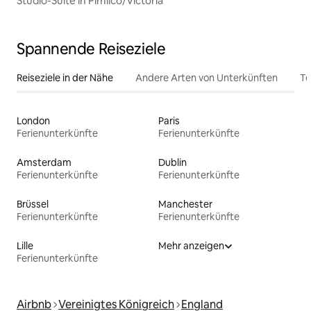
Studio-Suite in Pimlico/Victoria
Spannende Reiseziele
Reiseziele in der Nähe
Andere Arten von Unterkünften
To
London
Paris
Ferienunterkünfte
Ferienunterkünfte
Amsterdam
Dublin
Ferienunterkünfte
Ferienunterkünfte
Brüssel
Manchester
Ferienunterkünfte
Ferienunterkünfte
Lille
Mehr anzeigen
Ferienunterkünfte
Airbnb
Vereinigtes Königreich
England