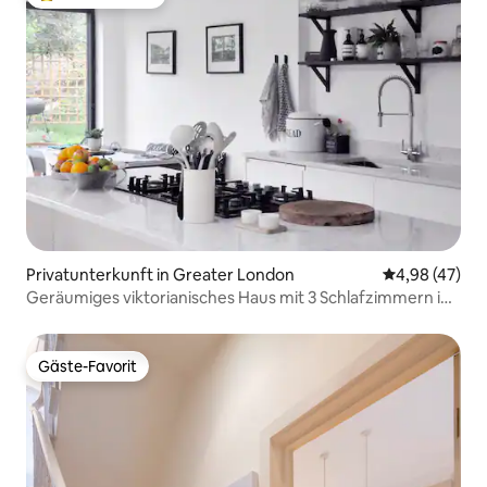
Beliebter Gäste-Favorit.
Privatunterkunft in Greater London
Durchschnittl
4,98 (47)
Geräumiges viktorianisches Haus mit 3 Schlafzimmern in
Nunhead/Peckham
Gäste-Favorit
Gäste-Favorit