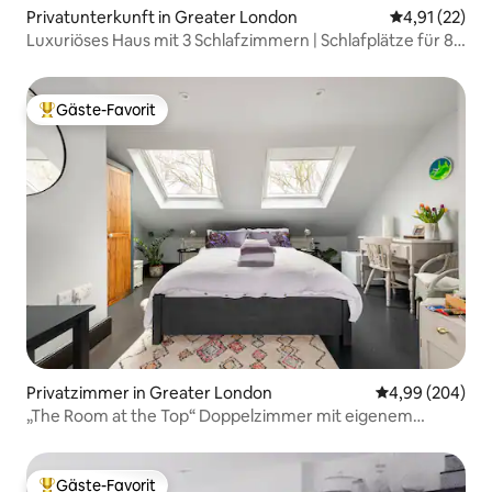
Privatunterkunft in Greater London
Durchschnitt
4,91 (22)
Luxuriöses Haus mit 3 Schlafzimmern | Schlafplätze für 8 |
2,5 Badezimmer | Parkplatz
Gäste-Favorit
Beliebter Gäste-Favorit.
Privatzimmer in Greater London
Durchschnittli
4,99 (204)
„The Room at the Top“ Doppelzimmer mit eigenem
Bad/Surrey Quays.
Gäste-Favorit