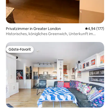
Privatzimmer in Greater London
Durchschnittl
4,94 (177)
Historisches, königliches Greenwich, Unterkunft im
zeitgenössischen Stil
Gäste-Favorit
Gäste-Favorit