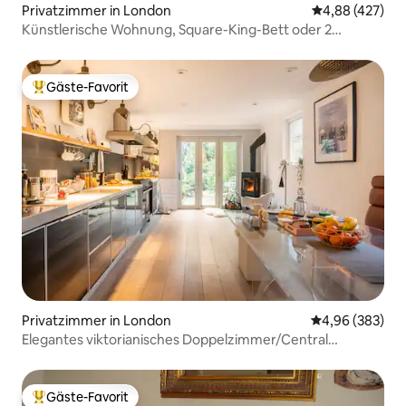
Privatzimmer in London
Durchschnittli
4,88 (427)
Künstlerische Wohnung, Square-King-Bett oder 2
Einzelbetten, Superhost
Gäste-Favorit
Beliebter Gäste-Favorit.
Privatzimmer in London
Durchschnittli
4,96 (383)
Elegantes viktorianisches Doppelzimmer/Central
Line/inkl. Frühstück/Schnell
Gäste-Favorit
Beliebter Gäste-Favorit.