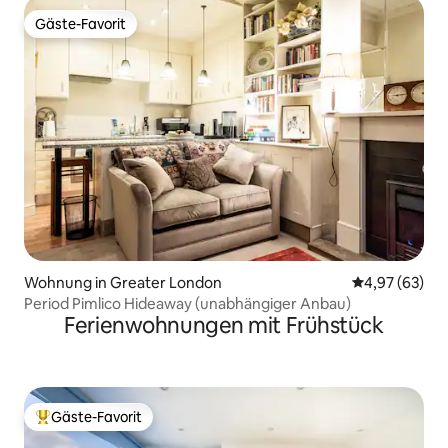
Gäste-Favorit
Gäste-Favorit
Wohnung in Greater London
Durchschnittl
4,97 (63)
Period Pimlico Hideaway (unabhängiger Anbau)
Ferienwohnungen mit Frühstück
Gäste-Favorit
Beliebter Gäste-Favorit.