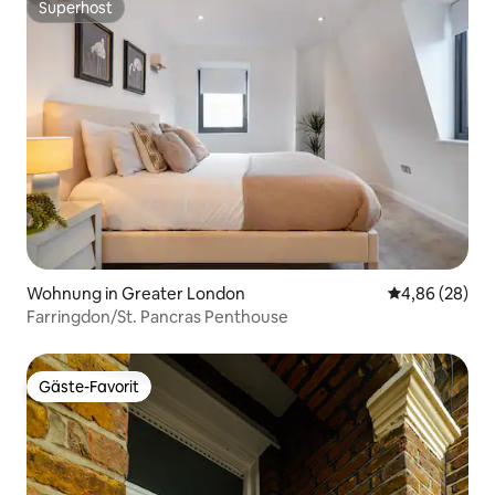
Superhost
Superhost
Wohnung in Greater London
Durchschnittl
4,86 (28)
Farringdon/St. Pancras Penthouse
Gäste-Favorit
Gäste-Favorit