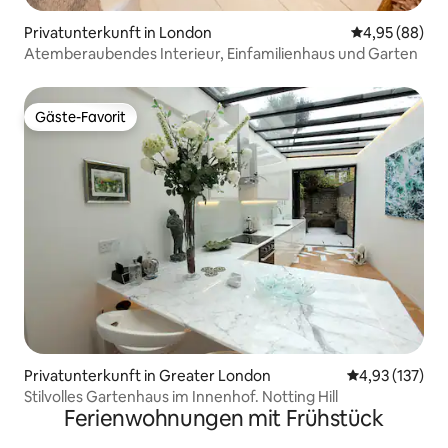
Privatunterkunft in London
Durchschnittl
4,95 (88)
Atemberaubendes Interieur, Einfamilienhaus und Garten
Gäste-Favorit
Gäste-Favorit
Privatunterkunft in Greater London
Durchschnittl
4,93 (137)
Stilvolles Gartenhaus im Innenhof. Notting Hill
Ferienwohnungen mit Frühstück