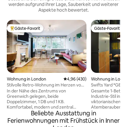
werden aufgrund ihrer Lage, Sauberkeit und weiterer
Aspekte hoch bewertet.
Gäste-Favorit
Gäste-Favorit
Beliebter Gäste-Favorit.
Gäste-Favorit
Wohnung in London
Durchschnittliche Bewertung: 4
4,96 (430)
Wohnung in Lond
Stilvolle Retro-Wohnung im Herzen von
Swifts Yard *GES
Greenwich
Vintage Industrie
In der Nähe des Zentrums von
Gesamte 1-Bett-W
Greenwich gelegen, beide
Industrie-Stil in e
Doppelzimmer, 1 DB und 1 KB.
viktorianischen Ho
Komfortabel, modern und zentral
Atemberaubende A
Beliebte Ausstattung in
gelegen, um das pulsierende Greenwich
von der Straße aus.
zu erkunden, die Bars, Restaurants und
ausgestatteter R
Ferienwohnungen mit Frühstück in Inner
Geschäfte zu genießen oder die
Crystal Palace Tria