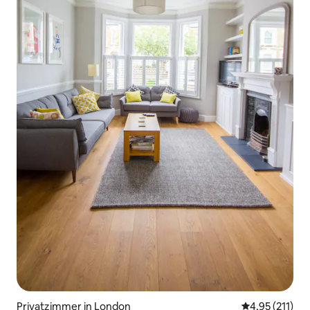
Privatzimmer in London
Durchschnittl
4,95 (211)