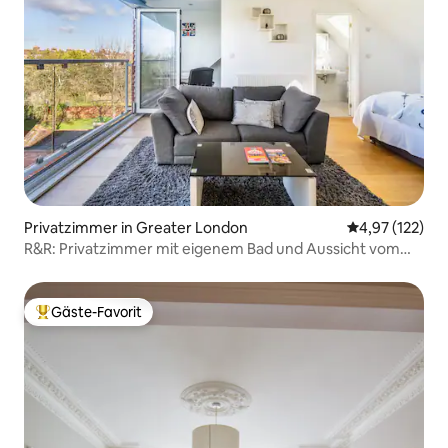
Privatzimmer in Greater London
Durchschnittl
4,97 (122)
R&R: Privatzimmer mit eigenem Bad und Aussicht vom
Balkon
Gäste-Favorit
Beliebter Gäste-Favorit.