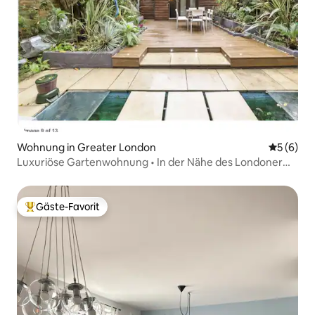
Wohnung in Greater London
Durchschn
5 (6)
Luxuriöse Gartenwohnung • In der Nähe des Londoner
Zentrums • 2 Bäder
Gäste-Favorit
Beliebter Gäste-Favorit.