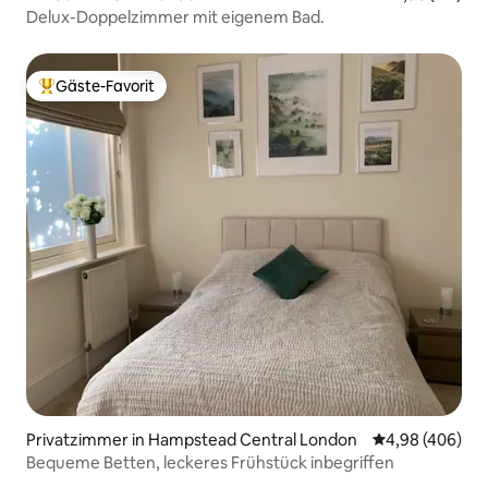
Delux-Doppelzimmer mit eigenem Bad.
Gäste-Favorit
Beliebter Gäste-Favorit.
Privatzimmer in Hampstead Central London
Durchschnittli
4,98 (406)
Bequeme Betten, leckeres Frühstück inbegriffen