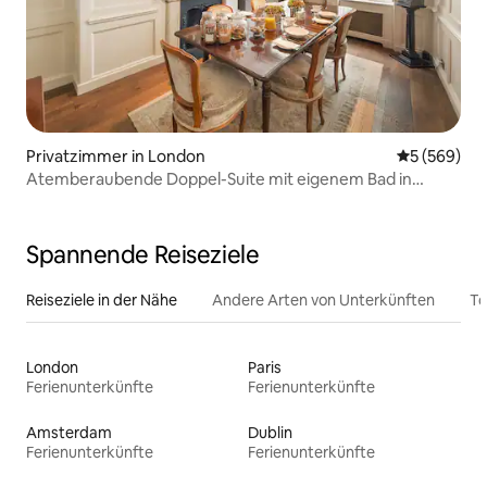
Privatzimmer in London
Durchschnit
5 (569)
Atemberaubende Doppel-Suite mit eigenem Bad in
einem georgianischen Haus der Klasse II
Spannende Reiseziele
Reiseziele in der Nähe
Andere Arten von Unterkünften
To
London
Paris
Ferienunterkünfte
Ferienunterkünfte
Amsterdam
Dublin
Ferienunterkünfte
Ferienunterkünfte