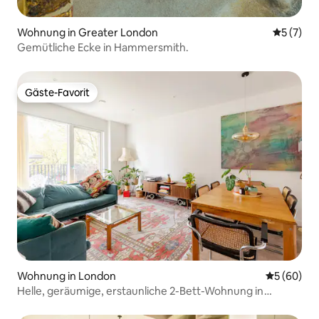
Wohnung in Greater London
Durchsch
5 (7)
Gemütliche Ecke in Hammersmith.
Gäste-Favorit
Gäste-Favorit
Wohnung in London
Durchschni
5 (60)
Helle, geräumige, erstaunliche 2-Bett-Wohnung in
Hackney