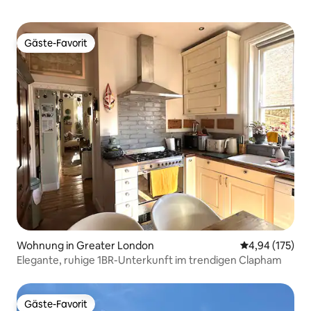
Gäste-Favorit
Gäste-Favorit
Wohnung in Greater London
Durchschnittl
4,94 (175)
Elegante, ruhige 1BR-Unterkunft im trendigen Clapham
Gäste-Favorit
Gäste-Favorit