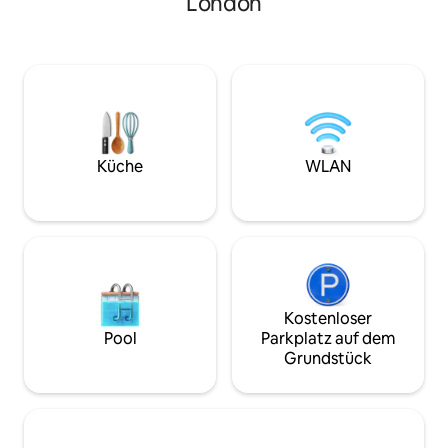
London
Sehenswürdigkeiten Londons zu
Restaurants und 
besichtigen. WLAN ist verfügbar.
luxuriösem Every
Parkplatz nach Absprache (website
verfügt. 9 Minute
hidden) Bitte lass es uns wissen, falls du
Overground-U-Bah
Unterstützung bei der Buchung eines
Dinosaurierpark, 
Minicabs zum oder vom Flughafen
das Horniman Mus
benötigst. Wenn du möchtest, dass
Minuten entfernt.
etwas im Voraus gekauft oder
Bett (UK). Ideal fü
bereitgestellt wird, frage bitte auch an
Bitte frage, falls 
Küche
WLAN
und wir werden sehen, wie wir es dir
Aufenthalt benötig
erleichtern können. Genieße die vielen
sichtbaren Tage.
Sehenswürdigkeiten des historischen
Greenwich Tolle Kunst und Kultur, vom
Indoor Greenwich Market, The Cutty
Sark und einem meiner Lieblingsorte
Royal Greenwich Park. Der Greenwich
Park beherbergt die Prime Meridian Line
Kostenloser
und das Royal Observatory und ist Teil
Pool
Parkplatz auf dem
des Greenwich Maritime World Heritage
Grundstück
Site, in dem sich das National Maritime
Museum und das Old Royal Naval
College befinden. - Siehe mehr unter:
(website hidden).lwsch7yo.dpuf Okay,
einige meiner Lieblingsorte in