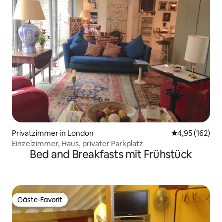
Privatzimmer in London
Durchschnittl
4,95 (162)
Einzelzimmer, Haus, privater Parkplatz
Bed and Breakfasts mit Frühstück
Gäste-Favorit
Gäste-Favorit