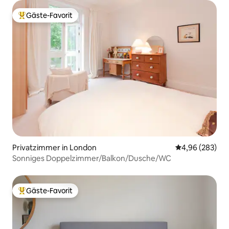
Gäste-Favorit
Beliebter Gäste-Favorit.
Privatzimmer in London
Durchschnittli
4,96 (283)
Sonniges Doppelzimmer/Balkon/Dusche/WC
Gäste-Favorit
Beliebter Gäste-Favorit.