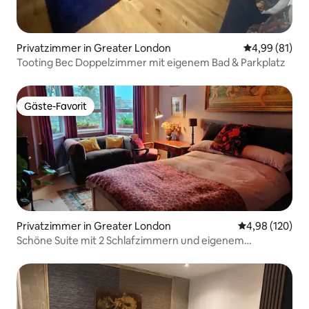
Privatzimmer in Greater London
Durchschnitt
4,99 (81)
Tooting Bec Doppelzimmer mit eigenem Bad & Parkplatz
Gäste-Favorit
Gäste-Favorit
Privatzimmer in Greater London
Durchschnittli
4,98 (120)
Schöne Suite mit 2 Schlafzimmern und eigenem
Badezimmer.