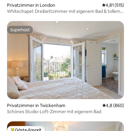
Privatzimmer in London
Durchschnittl
4,81 (515)
Whitechapel: Dreibettzimmer mit eigenem Bad & tollem
Frühstück
Superhost
Superhost
Privatzimmer in Twickenham
Durchschnittl
4,8 (860)
Schönes Studio-Loft-Zimmer mit eigenem Bad
Gäste-Favorit