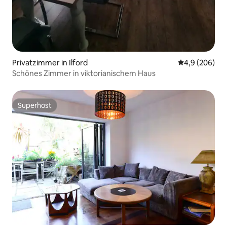
Privatzimmer in Ilford
Durchschnittl
4,9 (206)
Schönes Zimmer in viktorianischem Haus
Superhost
Superhost