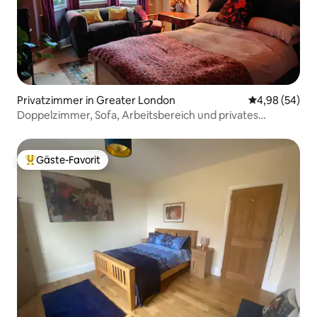
Privatzimmer in Greater London
Durchschnittl
4,98 (54)
Doppelzimmer, Sofa, Arbeitsbereich und privates
Badezimmer
Gäste-Favorit
Beliebter Gäste-Favorit.