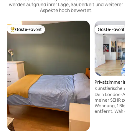
werden aufgrund ihrer Lage, Sauberkeit und weiterer
Aspekte hoch bewertet.
Gäste-Favorit
Gäste-Favorit
Beliebter Gäste-Favorit.
Gäste-Favorit
Privatzimmer in 
Künstlerische Wo
Bett oder 2 Einze
Dein London-Aben
meiner SEHR zent
Wohnung, 1 Block 
entfernt. Wähle ei
Einzelbetten, und 
Bad. Ich wohne in
meinem eigenen S