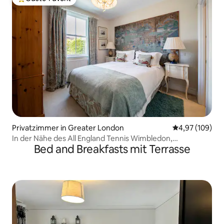
Beliebter Gäste-Favorit.
Privatzimmer in Greater London
Durchschnittli
4,97 (109)
In der Nähe des All England Tennis Wimbledon,
Bed and Breakfasts mit Terrasse
Gartenblick