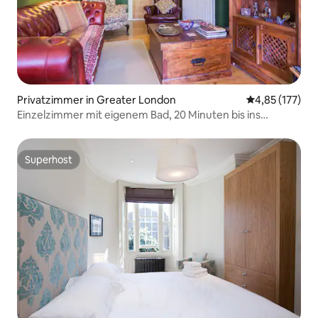
Privatzimmer in Greater London
Durchschnittl
4,85 (177)
Einzelzimmer mit eigenem Bad, 20 Minuten bis ins
Zentrum von London
Superhost
Superhost