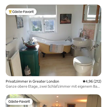
Bahnhof 2 Min.
Gäste-Favorit
Beliebter Gäste-Favorit.
Privatzimmer in Greater London
Durchschnittl
4,96 (212)
Ganze obere Etage, zwei Schlafzimmer mit eigenem Bad
und Frühstück.
Gäste-Favorit
Gäste-Favorit