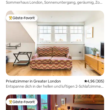
Sommerhaus London, Sonnenuntergang, geräumig, Zone
3 südlich
Gäste-Favorit
Beliebter Gäste-Favorit.
Privatzimmer in Greater London
Durchschnittli
4,96 (305)
Entspanne dich in der hellen und luftigen 2-Schlafzimmer-
Suite + Terrasse
Gäste-Favorit
Beliebter Gäste-Favorit.