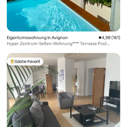
Eigentumswohnung in Avignon
Durchschnittl
4,98 (161)
Hyper Zentrum-Selten-Wohnung**** Terrasse Pool
Klimaanlage
Gäste-Favorit
Beliebter Gäste-Favorit.