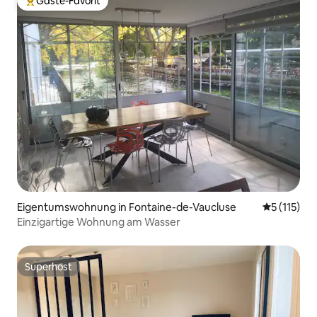
Gäste-Favorit
Beliebter Gäste-Favorit.
Eigentumswohnung in Fontaine-de-Vaucluse
Durchschni
5 (115)
Einzigartige Wohnung am Wasser
Superhost
Superhost