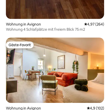
Wohnung in Avignon
Durchschnittli
4,97 (264)
Wohnung 4 Schlafplätze mit freiem Blick 75 m2
Gäste-Favorit
Gäste-Favorit
Wohnung in Avignon
Durchschnitt
4,9 (102)