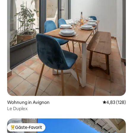
Wohnung in Avignon
Durchschnittl
4,83 (128)
Le Duplex
Gäste-Favorit
Beliebter Gäste-Favorit.