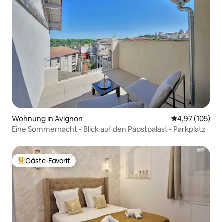
Wohnung in Avignon
Durchschnittl
4,97 (105)
Eine Sommernacht - Blick auf den Papstpalast - Parkplatz
Gäste-Favorit
Beliebter Gäste-Favorit.