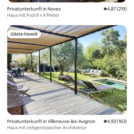
Privatunterkunft in Noves
Durchschnittl
4,87 (219)
Haus mit Pool 9 x 4 Meter
Gäste-Favorit
Gäste-Favorit
Privatunterkunft in Villeneuve-lès-Avignon
Durchschnittl
4,93 (163)
Haus mit zeitgenössischer Architektur