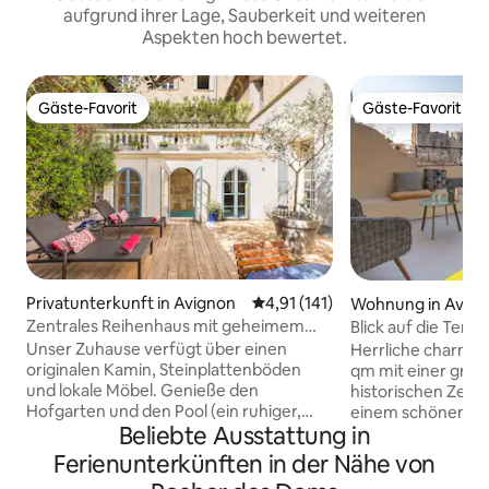
aufgrund ihrer Lage, Sauberkeit und weiteren
Aspekten hoch bewertet.
Gäste-Favorit
Gäste-Favorit
Gäste-Favorit
Gäste-Favorit
Privatunterkunft in Avignon
Durchschnittliche Bewertung: 
4,91 (141)
Wohnung in Avig
Zentrales Reihenhaus mit geheimem
Blick auf die Terr
Innenhof und Pool
Stadtzentrum.
Unser Zuhause verfügt über einen
Herrliche charma
originalen Kamin, Steinplattenböden
qm mit einer groß
und lokale Möbel. Genieße den
historischen Zent
Hofgarten und den Pool (ein ruhiger,
einem schönen Bli
Beliebte Ausstattung in
entspannender Raum, unsere Nachbarn
Päpstenpalast, in 
schätzen ihre Ruhe auch). Die
Sehenswürdigkeiten
Ferienunterkünften in der Nähe von
Nachbarschaft ist ruhig, aber
Personen. Du hast