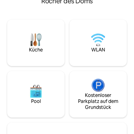
Rocher des Doms
Sehenswürdigkeiten wie der Pont
Queensize-Betten
d'Avignon, Restaurants und Bars sind alle
(Dusche, Waschbe
weniger als 10 Minuten zu Fuß entfernt.
separates WC, viele Annehmlichkeiten
Ein Parkplatz ist innerhalb von 3
(Geschirrspüler, 
Gehminuten erreichbar. Du wirst das
Nespresso-Maschi
Auto nicht in der Stadt benutzen, aber
Aufzug. Bettwäsc
es wird großartig sein, die Provence
werden zur Verfüg
tagsüber zu erkunden und jeden Abend
Check-in ist zwis
in deine ruhige Oase zurückzukehren.
21:00 Uhr und der 
Küche
WLAN
Uhr.
Kostenloser
Pool
Parkplatz auf dem
Grundstück