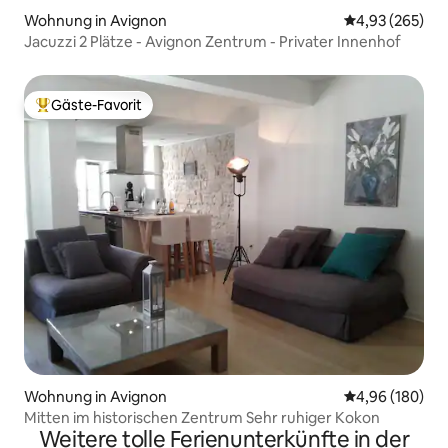
Wohnung in Avignon
Durchschnittli
4,93 (265)
Jacuzzi 2 Plätze - Avignon Zentrum - Privater Innenhof
Gäste-Favorit
Beliebter Gäste-Favorit.
Wohnung in Avignon
Durchschnittli
4,96 (180)
Mitten im historischen Zentrum Sehr ruhiger Kokon
Weitere tolle Ferienunterkünfte in der