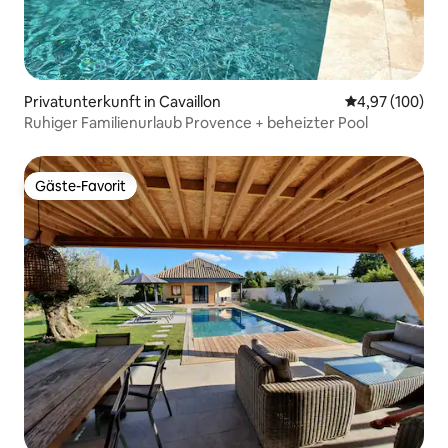
Privatunterkunft in Cavaillon
Durchschnittli
4,97 (100)
Ruhiger Familienurlaub Provence + beheizter Pool
Gäste-Favorit
Gäste-Favorit