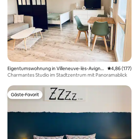
Eigentumswohnung in Villeneuve-lès-Avigno
Durchschnittl
4,86 (177)
n
Charmantes Studio im Stadtzentrum mit Panoramablick
Gäste-Favorit
Gäste-Favorit