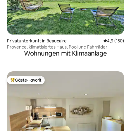
Privatunterkunft in Beaucaire
Durchschnitt
4,9 (150)
Provence, klimatisiertes Haus, Pool und Fahrräder
Wohnungen mit Klimaanlage
Gäste-Favorit
Beliebter Gäste-Favorit.