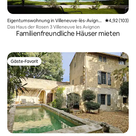
Eigentumswohnung in Villeneuve-lès-Avigno
Durchschnittl
4,92 (103)
n
Das Haus der Rosen 3 Villeneuve les Avignon
Familienfreundliche Häuser mieten
Gäste-Favorit
Gäste-Favorit