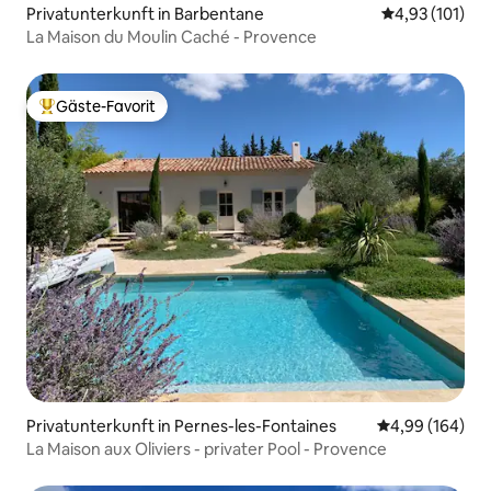
Privatunterkunft in Barbentane
Durchschnittl
4,93 (101)
La Maison du Moulin Caché - Provence
Gäste-Favorit
Beliebter Gäste-Favorit.
Privatunterkunft in Pernes-les-Fontaines
Durchschnittli
4,99 (164)
La Maison aux Oliviers - privater Pool - Provence