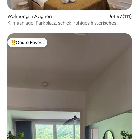
Wohnung in Avignon
Durchschnittl
4,97 (111)
Klimaanlage, Parkplatz, schick, ruhiges historisches
Gebäude
Gäste-Favorit
Beliebter Gäste-Favorit.