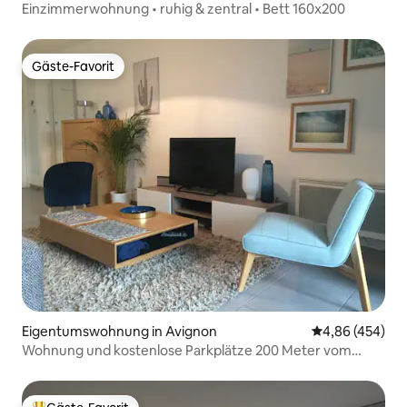
Einzimmerwohnung • ruhig & zentral • Bett 160x200
Gäste-Favorit
Gäste-Favorit
Eigentumswohnung in Avignon
Durchschnittli
4,86 (454)
Wohnung und kostenlose Parkplätze 200 Meter vom
Zentrum entfernt