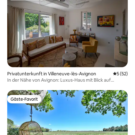
Privatunterkunft in Villeneuve-lès-Avignon
Durchschn
5 (52)
In der Nähe von Avignon: Luxus-Haus mit Blick auf
Terrassen und Pool
Gäste-Favorit
Gäste-Favorit