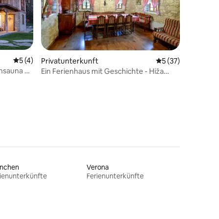
99 Bewertungen
Durchschnittliche Bewertung: 5 von 5, 4 Bewertungen
5 (4)
Privatunterkunft
Durchschnittliche
5 (37)
ensauna &
Ein Ferienhaus mit Geschichte - Hiža
Golubić
nchen
Verona
ienunterkünfte
Ferienunterkünfte