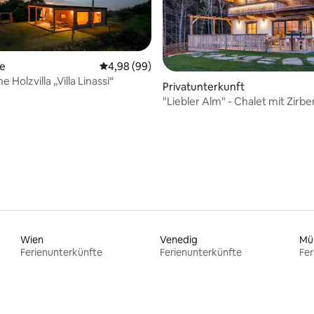
te
Durchschnittliche Bewertung: 4,98 von 5, 
4,98 (99)
 Holzvilla „Villa Linassi“
Privatunterkunft
"Liebler Alm" - Chalet mit Zirb
Bewertung: 5 von 5, 20 Bewertungen
Jacuzzi
Wien
Venedig
Mü
Ferienunterkünfte
Ferienunterkünfte
Fer