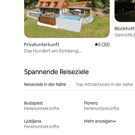
Blockhüt
Gemütliche
Privatunterkunft
Durchschnittliche 
5 (20)
Das Hundert am Eichberg|
Südsteiermark| Alleinlage
Spannende Reiseziele
Reiseziele in der Nähe
Top-Attraktionen in der Nähe
Budapest
Florenz
Ferienunterkünfte
Ferienunterkünfte
Ljubljana
Mehr anzeigen
Ferienunterkünfte