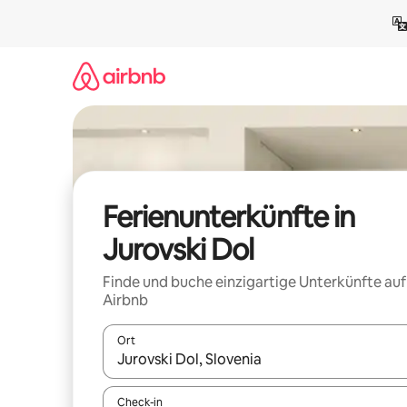
Zu
Inhalten
springen
Ferienunterkünfte in
Jurovski Dol
Finde und buche einzigartige Unterkünfte auf
Airbnb
Ort
Wenn Ergebnisse verfügbar sind, navigiere mit d
Check-in