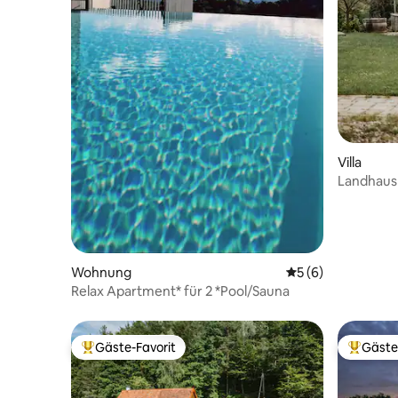
Villa
Landhaus
Wohnung
Durchschnittliche
5 (6)
Relax Apartment* für 2 *Pool/Sauna
Gäste-Favorit
Gäste
Beliebter Gäste-Favorit.
Beliebte