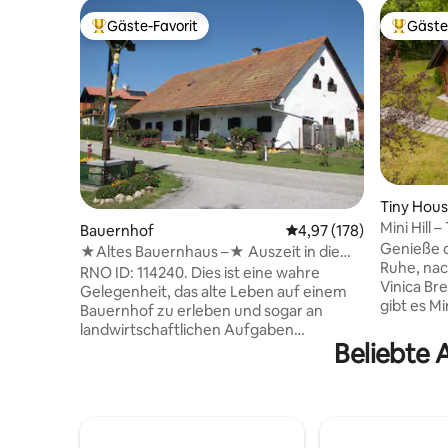
Gäste-Favorit
Gäste
Beliebter Gäste-Favorit.
Beliebte
Tiny Hou
Mini Hill 
Bauernhof
Durchschnittliche Bewe
4,97 (178)
Genieße d
★Altes Bauernhaus –★ Auszeit in die
Ruhe, nac
Vergangenheit!
RNO ID: 114240. Dies ist eine wahre
Vinica Br
Gelegenheit, das alte Leben auf einem
gibt es Mi
Bauernhof zu erleben und sogar an
der für E
landwirtschaftlichen Aufgaben
in die Natur 
Beliebte 
teilzunehmen. Warum bei uns
keine kla
übernachten? → einzigartige
Mini Hill i
Unterkunft, Umgebung und Erfahrung →
der Suche
Zimmer aus dem 19. Jahrhundert mit
sind, sie
restaurierten Möbeln der Vorfahren
diejenigen
→ Lerne die Einheimischen kennen &