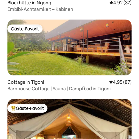
Blockhütte in Ngong
Durchschnitt
4,92 (37)
Embibi-Achtsamkeit – Kabinen
Gäste-Favorit
Gäste-Favorit
Cottage in Tigoni
Durchschnittl
4,95 (87)
Barnhouse Cottage | Sauna | Dampfbad in Tigoni
Gäste-Favorit
Beliebter Gäste-Favorit.