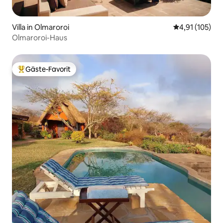
Villa in Olmaroroi
Durchschnittl
4,91 (105)
Olmaroroi-Haus
Gäste-Favorit
Beliebter Gäste-Favorit.