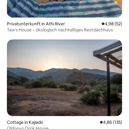
Privatunterkunft in Athi River
Durchschnittl
4,98 (52)
Taw's House – ökologisch nachhaltiges Reetdachhaus
Cottage in Kajiado
Durchschnittl
4,86 (135)
Oldonyo Orok House