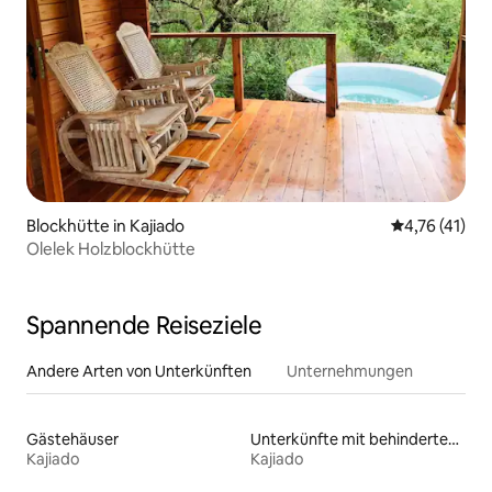
Blockhütte in Kajiado
Durchschnitt
4,76 (41)
Olelek Holzblockhütte
Spannende Reiseziele
Andere Arten von Unterkünften
Unternehmungen
Gästehäuser
Unterkünfte mit behindertengerechtem Bett
Kajiado
Kajiado