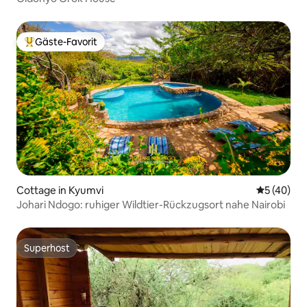
Gäste-Favorit
Beliebter Gäste-Favorit.
Cottage in Kyumvi
Durchschni
5 (40)
Johari Ndogo: ruhiger Wildtier-Rückzugsort nahe Nairobi
Superhost
Superhost