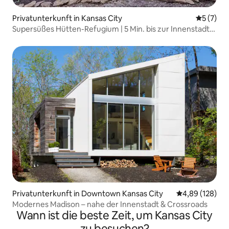
Privatunterkunft in Kansas City
Durchsch
5 (7)
Supersüßes Hütten-Refugium | 5 Min. bis zur Innenstadt
von Kansas City
Privatunterkunft in Downtown Kansas City
Durchschnittli
4,89 (128)
Modernes Madison – nahe der Innenstadt & Crossroads
Wann ist die beste Zeit, um Kansas City
zu besuchen?