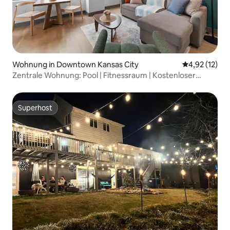
Wohnung in Downtown Kansas City
Durchschnitt
4,92 (12)
Zentrale Wohnung: Pool | Fitnessraum | Kostenloser
Parkplatz | Innenstadt
Superhost
Superhost