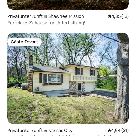
Privatunterkunft in Shawnee Mission
Durchschnitt
4,85 (13)
Perfektes Zuhause für Unterhaltung!
Gäste-Favorit
Gäste-Favorit
Privatunterkunft in Kansas City
Durchschnitt
4,94 (31)