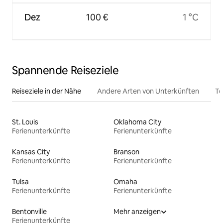
Dez
100 €
1 °C
Spannende Reiseziele
Reiseziele in der Nähe
Andere Arten von Unterkünften
To
St. Louis
Oklahoma City
Ferienunterkünfte
Ferienunterkünfte
Kansas City
Branson
Ferienunterkünfte
Ferienunterkünfte
Tulsa
Omaha
Ferienunterkünfte
Ferienunterkünfte
Bentonville
Mehr anzeigen
Ferienunterkünfte