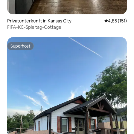
Privatunterkunft in Kansas City
Durchschnittl
4,85 (151)
FIFA-KC-Spieltag-Cottage
Superhost
Superhost