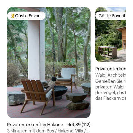
Gäste-Favorit
Gäste-Favorit
Beliebter Gäste-Favorit.
Gäste-Favorit
Privatunterkunft 
Wald, Architektur
Yatsugatake Mina
Genießen Sie ruhi
Station
privaten Wald. Ge
der Vögel, das Ra
das Flackern des L
angenehmen Abstan
Lage am Südhang 
einer Höhe von 115
Touristenziel als v
Privatunterkunft in Hakone
Durchschnittliche Bewertung: 4
4,89 (112)
dem Menschen lebe
3 Minuten mit dem Bus / Hakone-Villa /
das Klima der Ho