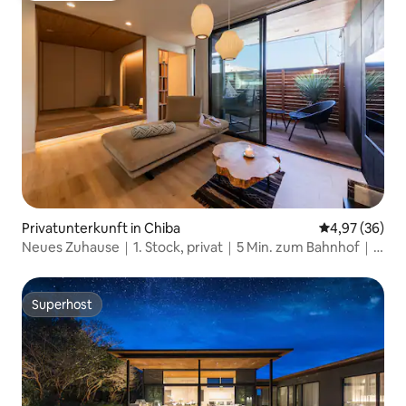
Privatunterkunft in Chiba
Durchschnittl
4,97 (36)
Neues Zuhause｜1. Stock, privat｜5 Min. zum Bahnhof｜
10 Min. zur Messe・30 Min. zum Flughafen TDL
Superhost
Superhost