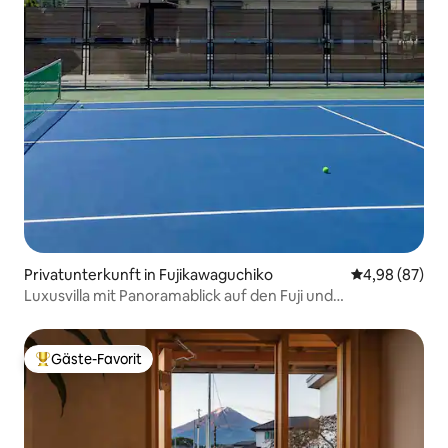
Privatunterkunft in Fujikawaguchiko
Durchschnittl
4,98 (87)
Luxusvilla mit Panoramablick auf den Fuji und
amerikanischer Küche MAAA
Gäste-Favorit
Beliebter Gäste-Favorit.