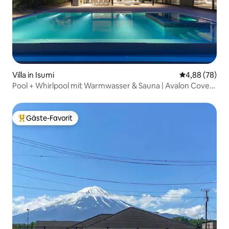
Villa in Isumi
Durchschnittl
4,88 (78)
Pool + Whirlpool mit Warmwasser & Sauna | Avalon Cove,
Luxusvilla zum Mieten in Kujukuri
Gäste-Favorit
Beliebter Gäste-Favorit.