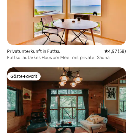
Kindergeschirr, Futons, Spielzeug usw.
zur Verfügung.
Privatunterkunft in Futtsu
Durchschnittl
4,97 (58)
Futtsu: autarkes Haus am Meer mit privater Sauna
Gäste-Favorit
Gäste-Favorit