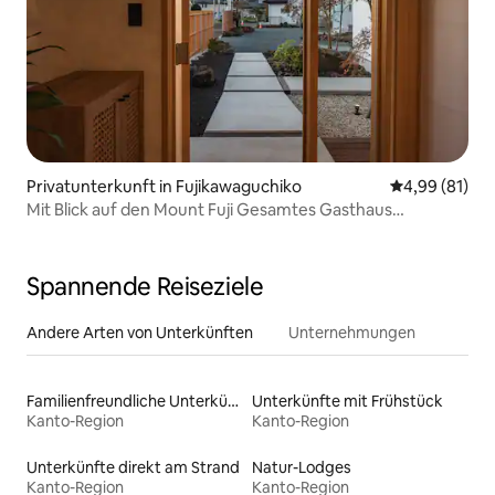
Privatunterkunft in Fujikawaguchiko
Durchschnitt
4,99 (81)
Mit Blick auf den Mount Fuji Gesamtes Gasthaus
„Tsukiyomi“ | Ein Raum, in dem moderner und japanischer
Stil nebeneinander existieren, in der Nähe des Parks am
Seeufer ZU Fuß erreichbar
Spannende Reiseziele
Andere Arten von Unterkünften
Unternehmungen
Familienfreundliche Unterkünfte
Unterkünfte mit Frühstück
Kanto-Region
Kanto-Region
Unterkünfte direkt am Strand
Natur-Lodges
Kanto-Region
Kanto-Region