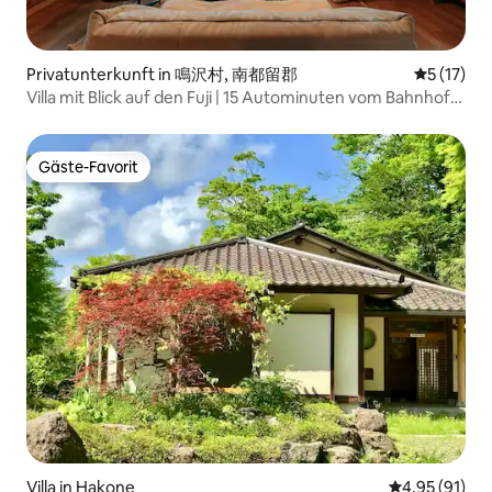
Privatunterkunft in 鳴沢村, 南都留郡
Durchschn
5 (17)
Villa mit Blick auf den Fuji | 15 Autominuten vom Bahnhof
Kawaguchiko entfernt | Maximal 8 Personen | 10 Betten |
Sky Forest Zen Fuji
Gäste-Favorit
Gäste-Favorit
Villa in Hakone
Durchschnitt
4,95 (91)