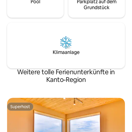
machen zu müssen.Direkt mit der Sauna
ausgewählten Büc
Pool
Parkplatz auf dem
verbunden, kannst du dich nach dem
zu betrachten. * Die maximale Belegung
Grundstück
Schwitzen sofort abspülen und nach
beträgt 4 Persone
deiner Saunasitzung wieder die Brise
Erwachsene übern
genießen. Das Wohnzimmer ist mit
3 Personen beque
Fußbodenheizung ausgestattet, sodass
angezeigte Preis gi
es auch bei kaltem Wetter gemütlich ist.
Personen. Für jed
■ Wichtigste Ausstattung Vollständige
ein Aufpreis von 
Renovierung: Anspruchsvolles Interieur
von einem professionellen Designer ・
Klimaanlage
Onsen: Ninodaira Onsen, bekannt für
seine hautfreundlichen Eigenschaften
Grillmöglichkeiten: Voll ausgestattet mit
Weitere tolle Ferienunterkünfte in
einem authentischen Grill Lagerfeuer:
Kanto-Region
Entspanne dich nachts am Lagerfeuer •
Projektor: Genieße Filme auf einer
großen Leinwand ・Sauna und
Wasserbad: Sauna und Wasserbad
stehen zur Benutzung bereit ・Zimmer
Superhost
im japanischen Stil: Ein Zimmer im
Superhost
japanischen Stil mit Tatami-Matten für
eine traditionelle japanische
Atmosphäre ・Kinderausstattung: Wir
stellen einen Baby-Hochstuhl,