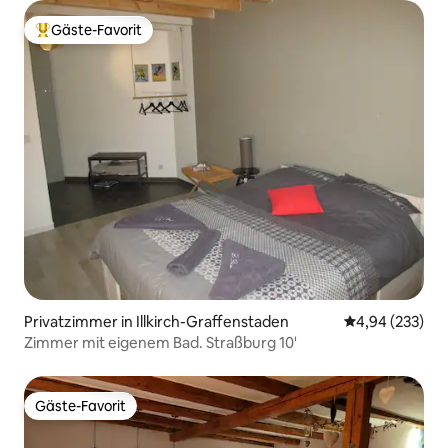
Gäste-Favorit
Beliebter Gäste-Favorit.
Privatzimmer in Illkirch-Graffenstaden
Durchschnittli
4,94 (233)
Zimmer mit eigenem Bad. Straßburg 10'
Gäste-Favorit
Gäste-Favorit