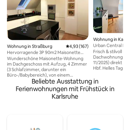
Wohnung in Karls
Urban Central Ka
Wohnung in Straßburg
Durchschnittliche Bewertung: 4
4,93 (167)
Frisch & stilvoll san
Hervorragende 3P 90m2 Maisonette
Dachwohnung (Ko
große Terrasse Broglie
Wunderschöne Maisonette-Wohnung
11/2025) direkt vi
im Dachgeschoss mit Aufzug, 4 Zimmer
Hbf. Helles Tages
(3 Schlafzimmer, darunter ein
sep. WC, gut ausg
Büro-/Babybereich), von einem
Essbereich & Blick
Beliebte Ausstattung in
Innenarchitekten renoviert, mit einer
Balkone mit Stadt- 
schönen 60 m2 großen Dachterrasse.
Ferienwohnungen mit Frühstück in
Familien, Gruppen,
Denkmalgeschütztes Gebäude. 30
Karlsruhe
Geschäftsreisen. 
Sekunden vom Weihnachtsmarkt und 2
Nichtraucher-Obje
Minuten vom großen Weihnachtsbaum
Sonderreinigung be
am Place Kleber entfernt
Gastgeber aus Lei
Babyfreundliche Inneneinrichtung mit
Kreditkarte (250–1
Kinderbett, Wiege, Wickeltisch,
stilvolles City-Re
Hochstuhl, Topf Ideale Lage im Herzen