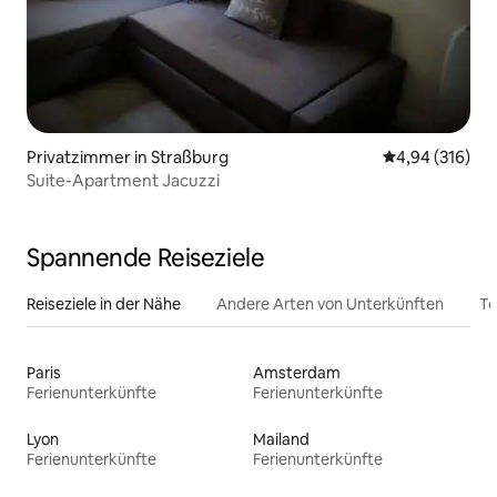
Privatzimmer in Straßburg
Durchschnittli
4,94 (316)
Suite-Apartment Jacuzzi
Spannende Reiseziele
Reiseziele in der Nähe
Andere Arten von Unterkünften
To
Paris
Amsterdam
Ferienunterkünfte
Ferienunterkünfte
Lyon
Mailand
Ferienunterkünfte
Ferienunterkünfte