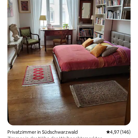
Privatzimmer in Südschwarzwald
Durchschnittli
4,97 (146)