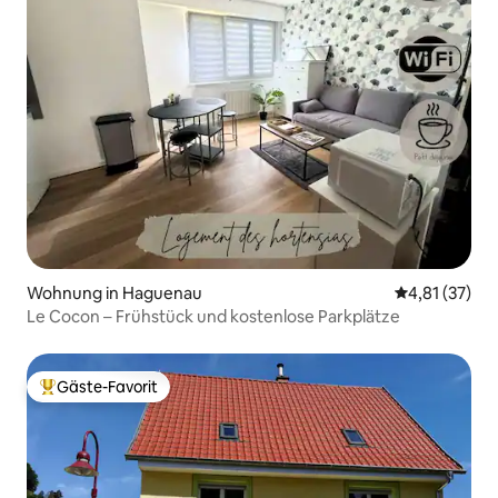
Wohnung in Haguenau
Durchschnitt
4,81 (37)
Le Cocon – Frühstück und kostenlose Parkplätze
Gäste-Favorit
Beliebter Gäste-Favorit.