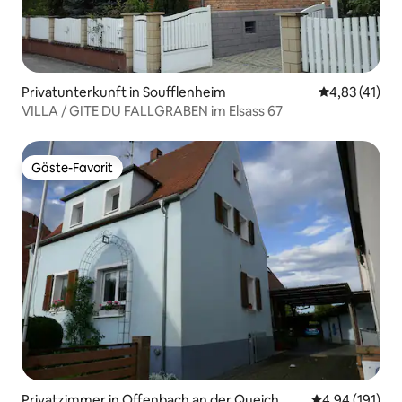
Privatunterkunft in Soufflenheim
Durchschnitt
4,83 (41)
VILLA / GITE DU FALLGRABEN im Elsass 67
Gäste-Favorit
Gäste-Favorit
Privatzimmer in Offenbach an der Queich
Durchschnittl
4,94 (191)