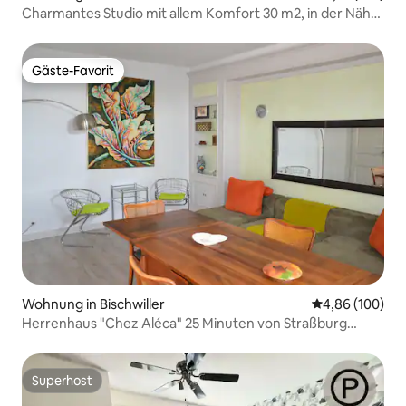
Charmantes Studio mit allem Komfort 30 m2, in der Nähe
von Straßburg
Gäste-Favorit
Gäste-Favorit
Wohnung in Bischwiller
Durchschnittli
4,86 (100)
Herrenhaus "Chez Aléca" 25 Minuten von Straßburg
entfernt
Superhost
Superhost