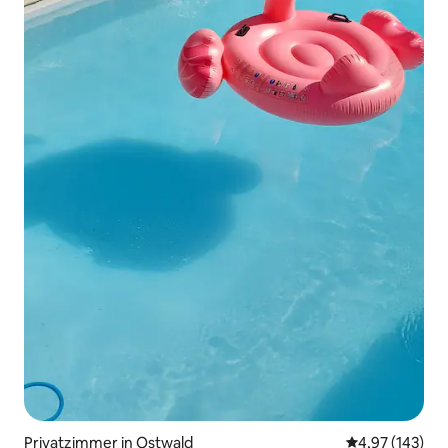
Privatzimmer in Ostwald
Durchschnittl
4,97 (143)