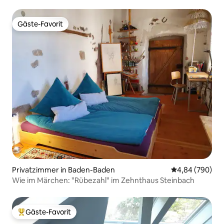
Gäste-Favorit
Gäste-Favorit
Privatzimmer in Baden-Baden
Durchschnittli
4,84 (790)
Wie im Märchen: "Rübezahl" im Zehnthaus Steinbach
Gäste-Favorit
Beliebter Gäste-Favorit.