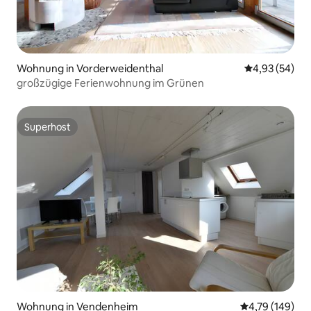
Wohnung in Vorderweidenthal
Durchschnittl
4,93 (54)
großzügige Ferienwohnung im Grünen
Superhost
Superhost
Wohnung in Vendenheim
Durchschnittl
4,79 (149)