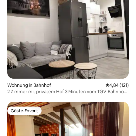
Wohnung in Bahnhof
Durchschnittl
4,84 (121)
2 Zimmer mit privatem Hof 3 Minuten vom TGV-Bahnhof
entfernt
Gäste-Favorit
Gäste-Favorit