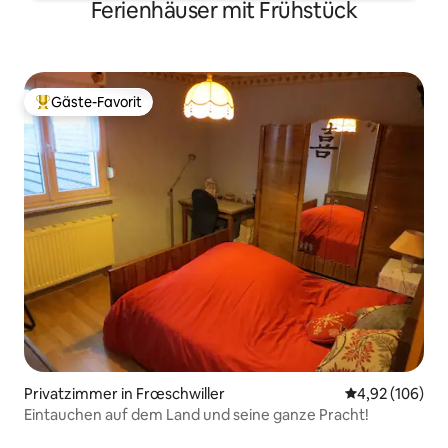
Ferienhäuser mit Frühstück
Gäste-Favorit
Beliebter Gäste-Favorit.
Privatzimmer in Frœschwiller
Durchschnittli
4,92 (106)
Eintauchen auf dem Land und seine ganze Pracht!