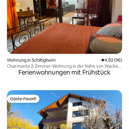
Wohnung in Schiltigheim
Durchschnittl
4,92 (96)
Charmante 2-Zimmer-Wohnung in der Nähe von Wacken,
Ferienwohnungen mit Frühstück
altes Schiltigheim
Gäste-Favorit
Gäste-Favorit