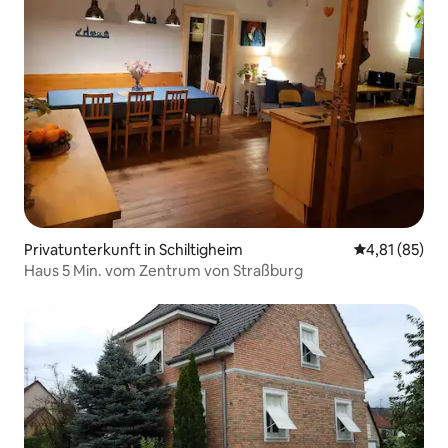
Privatunterkunft in Schiltigheim
Durchschnitt
4,81 (85)
Haus 5 Min. vom Zentrum von Straßburg