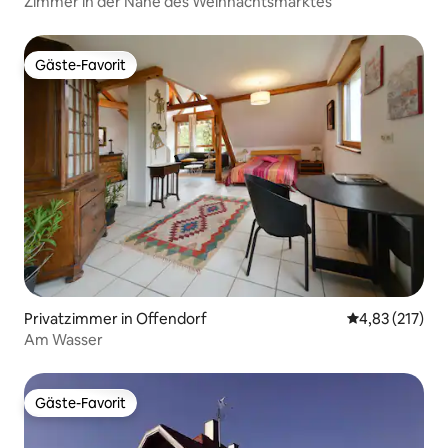
Zimmer in der Nähe des Weihnachtsmarktes
Gäste-Favorit
Gäste-Favorit
Privatzimmer in Offendorf
Durchschnittl
4,83 (217)
Am Wasser
Gäste-Favorit
Gäste-Favorit