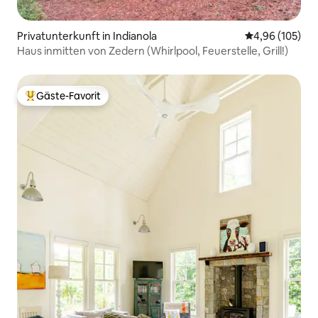
Privatunterkunft in Indianola
Durchschnittli
4,96 (105)
Haus inmitten von Zedern (Whirlpool, Feuerstelle, Grill!)
Gäste-Favorit
Beliebter Gäste-Favorit.