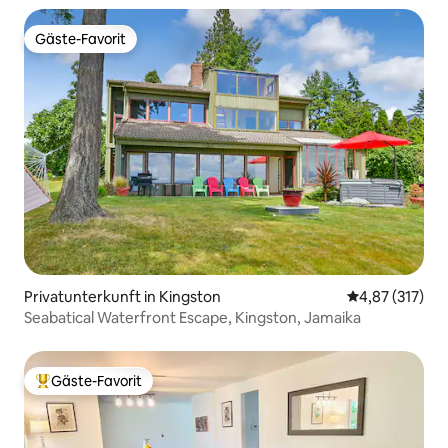
Gäste-Favorit
Gäste-Favorit
Privatunterkunft in Kingston
Durchschnittl
4,87 (317)
Seabatical Waterfront Escape, Kingston, Jamaika
Gäste-Favorit
Beliebter Gäste-Favorit.