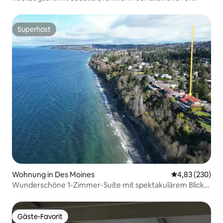
Paare
Superhost
Superhost
Wohnung in Des Moines
Durchschnittli
4,83 (230)
Wunderschöne 1-Zimmer-Suite mit spektakulärem Blick
aufs Wasser
Gäste-Favorit
Gäste-Favorit