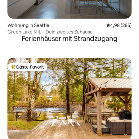
Wohnung in Seattle
Durchschnittli
4,98 (285)
Green Lake MIL – Dein zweites Zuhause
Ferienhäuser mit Strandzugang
Gäste-Favorit
Beliebter Gäste-Favorit.