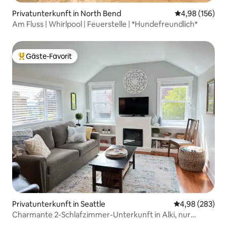
Privatunterkunft in North Bend
Durchschnittli
4,98 (156)
Am Fluss | Whirlpool | Feuerstelle | *Hundefreundlich*
Gäste-Favorit
Beliebter Gäste-Favorit.
Privatunterkunft in Seattle
Durchschnittli
4,98 (283)
Charmante 2-Schlafzimmer-Unterkunft in Alki, nur
wenige Schritte vom Strand entfernt