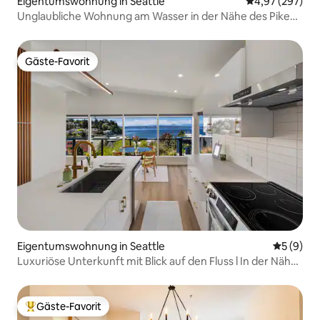
Eigentumswohnung in Seattle
Durchschnittli
4,97 (297)
Unglaubliche Wohnung am Wasser in der Nähe des Pike
Place Market
Gäste-Favorit
Gäste-Favorit
Eigentumswohnung in Seattle
Durchschn
5 (9)
Luxuriöse Unterkunft mit Blick auf den Fluss l In der Nähe
von Stadien + zu Fuß zum Strand
Gäste-Favorit
Beliebter Gäste-Favorit.