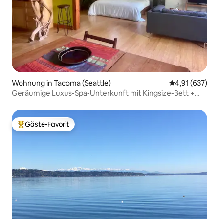
Wohnung in Tacoma (Seattle)
Durchschnittl
4,91 (637)
Geräumige Luxus-Spa-Unterkunft mit Kingsize-Bett +
Sauna
Gäste-Favorit
Beliebter Gäste-Favorit.