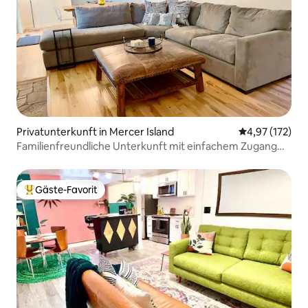
Privatunterkunft in Mercer Island
Durchschnittl
4,97 (172)
Familienfreundliche Unterkunft mit einfachem Zugang
zur Innenstadt
Gäste-Favorit
Beliebter Gäste-Favorit.