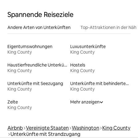
Spannende Reiseziele
Andere Arten von Unterkünften
Top-Attraktionen in der Näh
Eigentumswohnungen
Luxusunterkünfte
King County
King County
Haustierfreundliche Unterkünfte
Hostels
King County
King County
Unterkünfte mit Seezugang
Unterkünfte mit behindertengerechtem WC
King County
King County
Zelte
Mehr anzeigen
King County
Airbnb
Vereinigte Staaten
Washington
King County
Unterkünfte mit Strandzugang