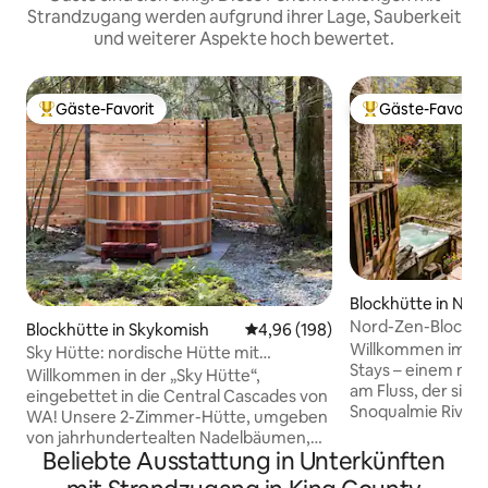
Strandzugang werden aufgrund ihrer Lage, Sauberkeit
und weiterer Aspekte hoch bewertet.
Gäste-Favorit
Gäste-Favorit
Beliebter Gäste-Favorit.
Beliebter Gäste-F
Blockhütte in Nor
Nord-Zen-Blockhü
Blockhütte in Skykomish
Durchschnittliche Bewertung: 4
4,96 (198)
Riveria Stays
Willkommen im Nor
Sky Hütte: nordische Hütte mit
Stays – einem ma
Whirlpool aus Zedernholz
Willkommen in der „Sky Hütte“,
am Fluss, der sich
eingebettet in die Central Cascades von
Snoqualmie River
WA! Unsere 2-Zimmer-Hütte, umgeben
von alten immergr
von jahrhundertealten Nadelbäumen,
diese rustikale Bo
Beliebte Ausstattung in Unterkünften
verbindet modernen Komfort und
langsamer zu we
nordischen Charme. Tauche ein in den