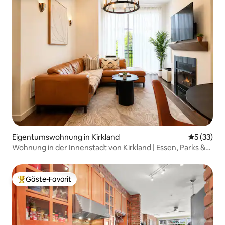
Eigentumswohnung in Kirkland
Durchschn
5 (33)
Wohnung in der Innenstadt von Kirkland | Essen, Parks &
Google
Gäste-Favorit
Beliebter Gäste-Favorit.