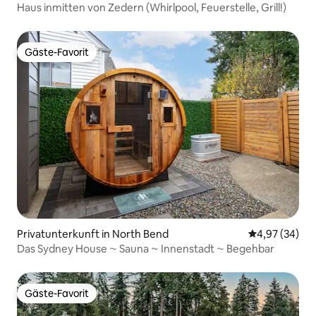
Haus inmitten von Zedern (Whirlpool, Feuerstelle, Grill!)
Gäste-Favorit
Gäste-Favorit
Privatunterkunft in North Bend
Durchschnittl
4,97 (34)
Das Sydney House ⁓ Sauna ⁓ Innenstadt ⁓ Begehbar
Gäste-Favorit
Gäste-Favorit