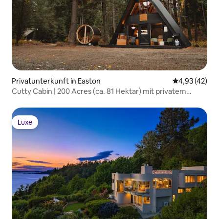
Privatunterkunft in Easton
Durchschnitt
4,93 (42)
Cutty Cabin | 200 Acres (ca. 81 Hektar) mit privatem
Flusszugang!
Luxe
Luxe