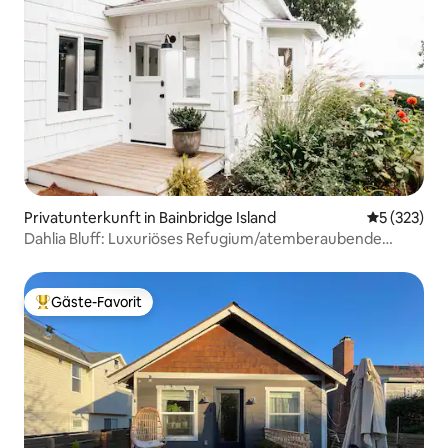
Privatunterkunft in Bainbridge Island
Durchschnit
5 (323)
Dahlia Bluff: Luxuriöses Refugium/atemberaubende
Aussicht, EV-Ladestation
Gäste-Favorit
Beliebter Gäste-Favorit.