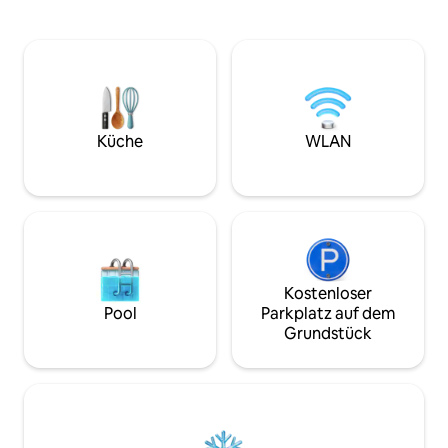
erfrischen oder lass dir vom
mehr. Genieße morgens Kaffee zu den
Sonnenaufgang und Sonnenuntergang
Geräuschen von 
über dem Sund deinen Atem rauben,
mache einen Spaz
während du am Esstisch, Sofa, in der
Baches oder entsp
Küche (mit Kaffee, Tee und allem, was
Hängematten unt
für eine köstliche Mahlzeit benötigt
Zedernbäumen. Ei
wird), an der Außen-Gasfeuerstelle, am
den großartigen R
Feuertisch, am GRILL oder im
Geschäften und N
Küche
WLAN
aufblasbaren WHIRLPOOL sitzt. Bei Flut
North Bend, nur 
und Ebbe wirst du dich wie neu geboren
einigen der best
fühlen.
Staates und 30 Mi
Fussball-Weltmeis
Kostenloser
Pool
Parkplatz auf dem
Grundstück