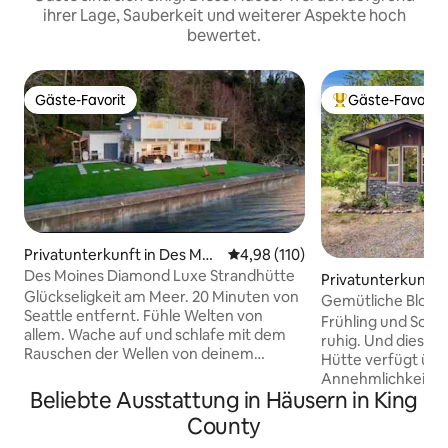
ihrer Lage, Sauberkeit und weiterer Aspekte hoch
bewertet.
Gäste-Favorit
Gäste-Favorit
Gäste-Favorit
Beliebter Gäste-F
Privatunterkunft in Des Moi
Durchschnittliche Bewertung: 4
4,98 (110)
nes
Des Moines Diamond Luxe Strandhütte
Privatunterkunft i
Glückseligkeit am Meer. 20 Minuten von
end
Gemütliche Block
Seattle entfernt. Fühle Welten von
Unberührt & perf
Frühling und Somme
allem. Wache auf und schlafe mit dem
ruhig. Und diese
Rauschen der Wellen von deinem
Hütte verfügt über
Memory-Schaum-Bett ein. Lass dich von
Annehmlichkeiten
den Begrüßungen der Babyrobben
Beliebte Ausstattung in Häusern in King
den perfekten Kur
erfreuen, lass dich vom absichtlich
Geräumige Küche,
County
kuratierten Design des Refugiums
Badezimmer, Bade