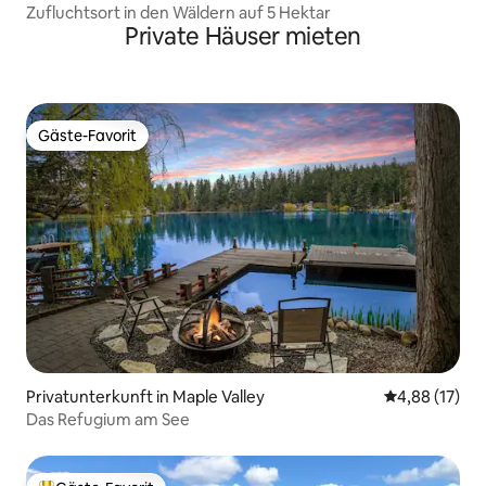
Zufluchtsort in den Wäldern auf 5 Hektar
Private Häuser mieten
Gäste-Favorit
Gäste-Favorit
Privatunterkunft in Maple Valley
Durchschnitt
4,88 (17)
Das Refugium am See