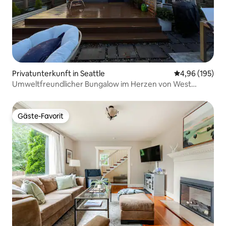
Privatunterkunft in Seattle
Durchschnittli
4,96 (195)
Umweltfreundlicher Bungalow im Herzen von West
Seattle
Gäste-Favorit
Gäste-Favorit