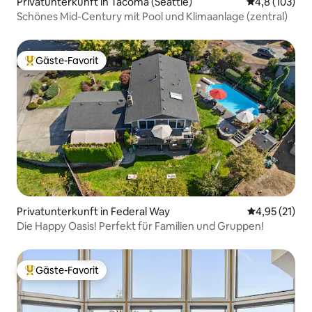
Privatunterkunft in Tacoma (Seattle)
Durchschnitt
4,8 (103)
Schönes Mid-Century mit Pool und Klimaanlage (zentral)
Gäste-Favorit
Beliebter Gäste-Favorit.
Privatunterkunft in Federal Way
Durchschnitt
4,95 (21)
Die Happy Oasis! Perfekt für Familien und Gruppen!
Gäste-Favorit
Beliebter Gäste-Favorit.