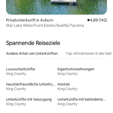
Privatunterkunft in Auburn
Durchschnittli
4,89 (142)
Star Lake Waterfront Estate/Seattle/Tacoma
Spannende Reiseziele
Andere Arten von Unterkünften
Top-Attraktionen in der Näh
Luxusunterkünfte
Eigentumswohnungen
King County
King County
Haustierfreundliche Unterkünfte
Hostels
King County
King County
Unterkünfte mit Seezugang
Unterkünfte mit behindertengerechtem WC
King County
King County