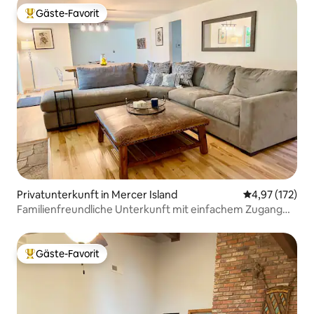
Gäste-Favorit
Beliebter Gäste-Favorit.
Privatunterkunft in Mercer Island
Durchschnittl
4,97 (172)
Familienfreundliche Unterkunft mit einfachem Zugang
zur Innenstadt
Gäste-Favorit
Beliebter Gäste-Favorit.