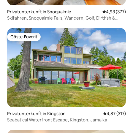
Privatunterkunft in Snoqualmie
Durchschnittli
4,93 (377)
Skifahren, Snoqualmie Falls, Wandern, Golf, Dirtfish &
Casino
Gäste-Favorit
Gäste-Favorit
Privatunterkunft in Kingston
Durchschnittl
4,87 (317)
Seabatical Waterfront Escape, Kingston, Jamaika