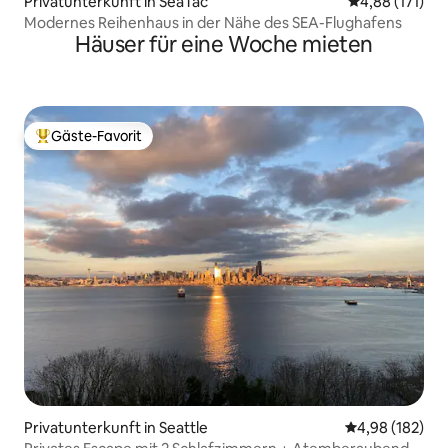
Privatunterkunft in SeaTac
Durchschnittl
4,88 (171)
Modernes Reihenhaus in der Nähe des SEA-Flughafens
Häuser für eine Woche mieten
Gäste-Favorit
Beliebter Gäste-Favorit.
Privatunterkunft in Seattle
Durchschnittli
4,98 (182)