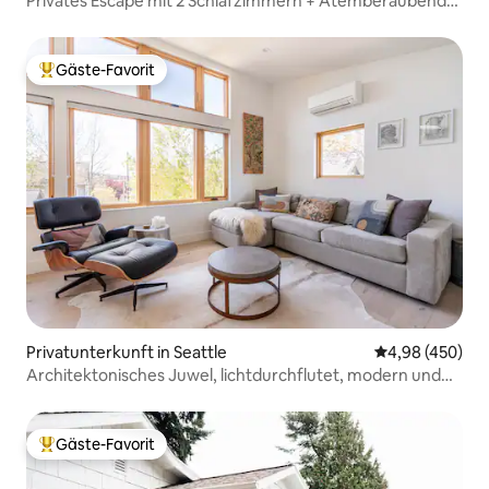
Privates Escape mit 2 Schlafzimmern + Atemberaubende
Aussicht + Sauna
Gäste-Favorit
Beliebter Gäste-Favorit.
Privatunterkunft in Seattle
Durchschnittli
4,98 (450)
Architektonisches Juwel, lichtdurchflutet, modern und
gemütlich
Gäste-Favorit
Beliebter Gäste-Favorit.