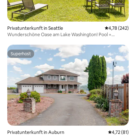
Privatunterkunft in Seattle
Durchschnittli
4,78 (242)
Wunderschöne Oase am Lake Washington! Pool +
Whirlpool + Klimaanlage
Superhost
Superhost
Privatunterkunft in Auburn
Durchschnitt
4,72 (81)