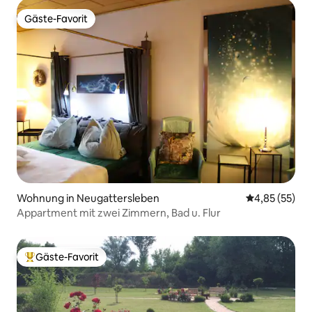
Gäste-Favorit
Gäste-Favorit
Wohnung in Neugattersleben
Durchschnitt
4,85 (55)
Appartment mit zwei Zimmern, Bad u. Flur
Gäste-Favorit
Beliebter Gäste-Favorit.