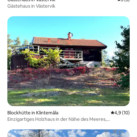
Gästehaus in Västervik
Blockhütte in Klintemåla
Durchschnit
4,9 (10)
Einzigartiges Holzhaus in der Nähe des Meeres,
Klintemåla 22