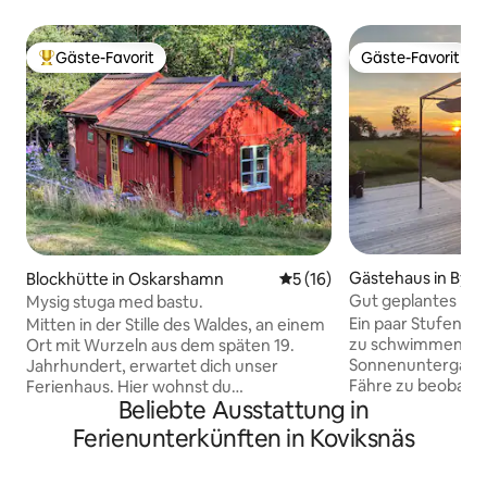
Gäste-Favorit
Gäste-Favorit
Beliebter Gäste-Favorit.
Gäste-Favorit
Gästehaus in Byxe
Blockhütte in Oskarshamn
Durchschnittliche Bewertun
5 (16)
Gut geplantes Mi
Mysig stuga med bastu.
Ein paar Stufen h
Mitten in der Stille des Waldes, an einem
zu schwimmen od
Ort mit Wurzeln aus dem späten 19.
Sonnenuntergang 
Jahrhundert, erwartet dich unser
Fähre zu beobacht
Ferienhaus. Hier wohnst du
Beliebte Ausstattung in
ersten Deck vorbe
abgeschieden, aber nur 5 Minuten vom
Strand und Felsen
Puls der Stadt entfernt. Das
Ferienunterkünften in Koviksnäs
Steinwurf entfern
Schlafzimmer hat ein bequemes
Spaziergang von R
Doppelbett. Im 15 Meter entfernten