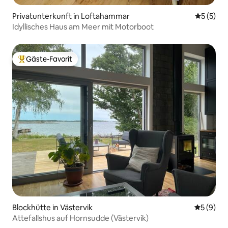
Privatunterkunft in Loftahammar
Durchsch
5 (5)
Idyllisches Haus am Meer mit Motorboot
Gäste-Favorit
Beliebter Gäste-Favorit.
Blockhütte in Västervik
Durchschn
5 (9)
Attefallshus auf Hornsudde (Västervik)