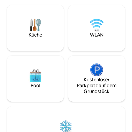
entfernt oder sch
Haus gibt es eine Sauna, ein
den gemütlichen 
Wohnzimmer, eine kleine Küche, eine
Hafen. Lebe das e
Dusche und eine Toilette – alles für
ruhigen und zentr
ruhige Momente nach den Abenteuern
Unterkunft im idyl
des Tages. Nicht mit anderen Gästen
neues, gut gestal
geteilt. Ein Ort, an dem Geschichte auf
bequemen Bett, e
Natur trifft und die Zeit langsamer wird. *
Küche
WLAN
Sofa, TV, WC, Au
Feuersauna mit Holz *Laken und
Wasser, kleiner K
Handtücher sind im Preis inbegriffen. *
Kühlschrank mit k
Zugang zum Garten *15 Minuten mit
Balkon mit Sonne 
dem Fahrrad vom Meer entfernt.
*Tierfrei
Kostenloser
Pool
Parkplatz auf dem
Grundstück