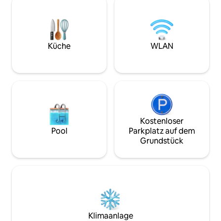
und eine große Terrasse. Wir wohnen
Ideal für den Rück
30 Fahrminuten vom Stadtzentrum von
„Aurora Belt“ für e
Tromsø entfernt. Dies ist eine perfekte
die Nordlichter -
Unterkunft für Familien mit Kindern
in der Nähe von 
oder andere, die in der Nähe der Natur
(Hundeschlittenfa
Küche
WLAN
wohnen möchten. Wir empfehlen dir
dringend, dein eigenes Auto zu haben,
da die öffentlichen Verkehrsmittel hier
sehr begrenzt sind.
Kostenloser
Pool
Parkplatz auf dem
Grundstück
Klimaanlage