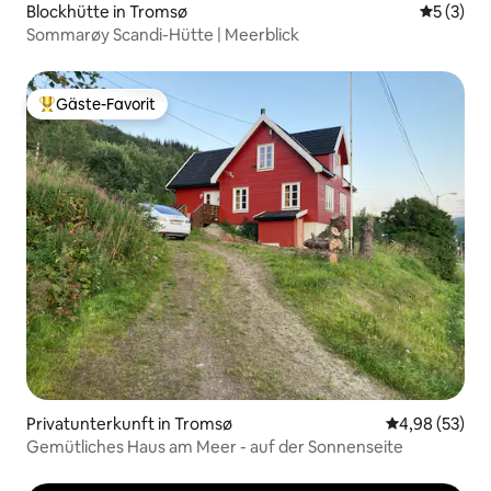
Blockhütte in Tromsø
Durchsch
5 (3)
Sommarøy Scandi-Hütte | Meerblick
Gäste-Favorit
Beliebter Gäste-Favorit.
Privatunterkunft in Tromsø
Durchschnittl
4,98 (53)
Gemütliches Haus am Meer - auf der Sonnenseite