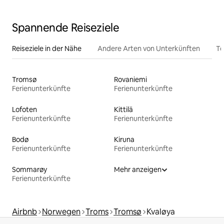
Spannende Reiseziele
Reiseziele in der Nähe
Andere Arten von Unterkünften
To
Tromsø
Rovaniemi
Ferienunterkünfte
Ferienunterkünfte
Lofoten
Kittilä
Ferienunterkünfte
Ferienunterkünfte
Bodø
Kiruna
Ferienunterkünfte
Ferienunterkünfte
Sommarøy
Mehr anzeigen
Ferienunterkünfte
Airbnb
Norwegen
Troms
Tromsø
Kvaløya