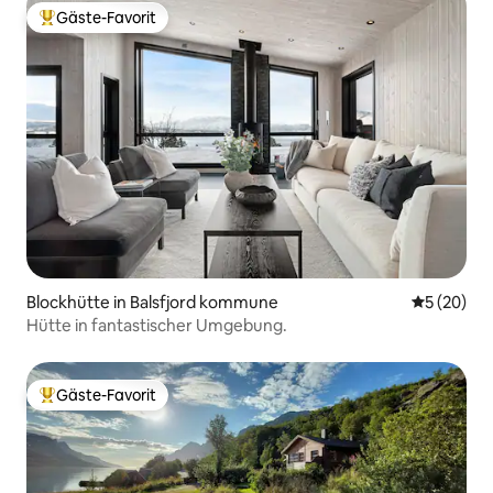
Gäste-Favorit
Beliebter Gäste-Favorit.
Blockhütte in Balsfjord kommune
Durchschni
5 (20)
Hütte in fantastischer Umgebung.
Gäste-Favorit
Beliebter Gäste-Favorit.