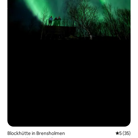
Blockhütte in Brensholmen
Durchschn
5 (35)