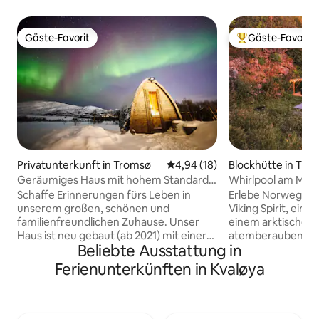
Gäste-Favorit
Gäste-Favorit
Gäste-Favorit
Beliebter Gäste-F
Privatunterkunft in Tromsø
Durchschnittliche Bewertung: 
4,94 (18)
Blockhütte in Tro
Geräumiges Haus mit hohem Standard
Whirlpool am Me
und schöner Umgebung
Aussicht auf den F
Schaffe Erinnerungen fürs Leben in
Erlebe Norwegens
unserem großen, schönen und
Viking Spirit, eine
familienfreundlichen Zuhause. Unser
einem arktischen 
Haus ist neu gebaut (ab 2021) mit einer
atemberaubendem 
Beliebte Ausstattung in
großen Küche und einem Wohnzimmer
Weitläufige Terr
und einem gleichbleibend hohen
Fenster, die sich p
Ferienunterkünften in Kvaløya
Standard. Hier hast du 4 Schlafzimmer, 2
die Nordlichter eignen. YouTu
Badezimmer, eine Waschküche mit
suche „@Northscap
Waschmaschine, Trockner und
Video-Tab -40 Minuten Fahrt von
zusätzlicher Dusche, eine Außensauna
Tromsø entfernt - 