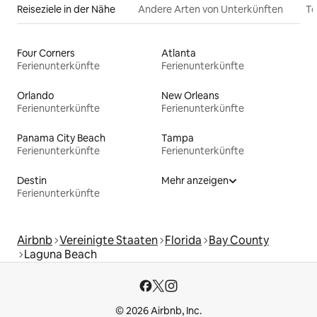
Reiseziele in der Nähe
Andere Arten von Unterkünften
To
Four Corners
Atlanta
Ferienunterkünfte
Ferienunterkünfte
Orlando
New Orleans
Ferienunterkünfte
Ferienunterkünfte
Panama City Beach
Tampa
Ferienunterkünfte
Ferienunterkünfte
Destin
Mehr anzeigen
Ferienunterkünfte
Airbnb
Vereinigte Staaten
Florida
Bay County
Laguna Beach
© 2026 Airbnb, Inc.