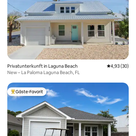
Privatunterkunft in Laguna Beach
Durchschnittl
4,93 (30)
New – La Paloma Laguna Beach, FL
Gäste-Favorit
Beliebter Gäste-Favorit.