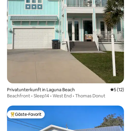
Privatunterkunft in Laguna Beach
Durchschn
5 (12)
Beachfront • Sleep14 • West End • Thomas Donut
Gäste-Favorit
Beliebter Gäste-Favorit.