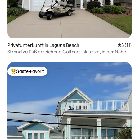
Privatunterkunft in Laguna Beach
Durchschn
5 (11)
Strand zu Fuß erreichbar, Golfcart inklusive, in der Nähe
von Rosemary
Gäste-Favorit
Beliebter Gäste-Favorit.