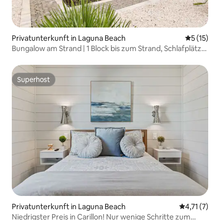
Privatunterkunft in Laguna Beach
Durchschn
5 (15)
Bungalow am Strand | 1 Block bis zum Strand, Schlafplätze
für 8 Personen
Superhost
Superhost
Privatunterkunft in Laguna Beach
Durchschnit
4,71 (7)
Niedrigster Preis in Carillon! Nur wenige Schritte zum