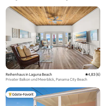
Strand!
Reihenhaus in Laguna Beach
Durchschnitt
4,83 (6)
Privater Balkon und Meerblick, Panama City Beach
Gäste-Favorit
Beliebter Gäste-Favorit.