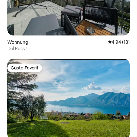
Wohnung
Durchschnitt
4,94 (18)
Dal Ross 1
Gäste-Favorit
Gäste-Favorit