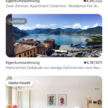
Eigentumswohnung
Durchschnittl
4,94 (122)
Zwei-Zimmer-Apartment Ciclamino - Residence Fior di
Lavanda
Superhost
Superhost
Eigentumswohnung
Durchschnittl
4,78 (107)
Historisches Gebäude nur wenige Gehminuten vom See
entfernt
Gäste-Favorit
Gäste-Favorit