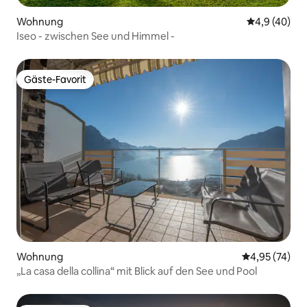
Wohnung
Durchschnit
4,9 (40)
Iseo - zwischen See und Himmel -
Gäste-Favorit
Gäste-Favorit
Wohnung
Durchschnitt
4,95 (74)
„La casa della collina“ mit Blick auf den See und Pool