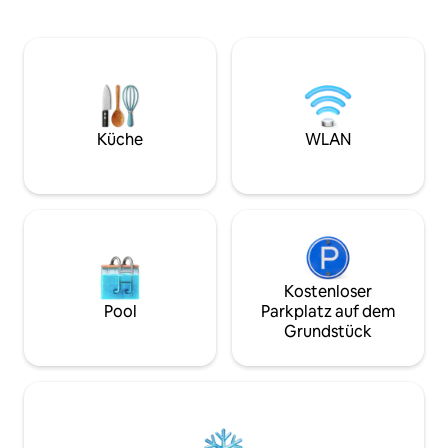
liegt in einem malerischen Dorf auf einer
Premium-Küche, 
Insel des Iseosees, ein idealer Ort, um
Eigener Parkplatz 
die langsamen Rhythmen und den
Privatsphäre, Still
Charme der Einfachheit
romantischer Kur
wiederzuentdecken. Die Insel, die zu
langsam genießen 
Fuß oder mit dem Fahrrad erkundet
Holz und alpiner St
werden kann, bietet Atmosphären und
den Augen und der 
Küche
WLAN
Ausblicke aus anderen Zeiten. CIR
langsamer wird.
017111-CNI-00031
Kostenloser
Pool
Parkplatz auf dem
Grundstück