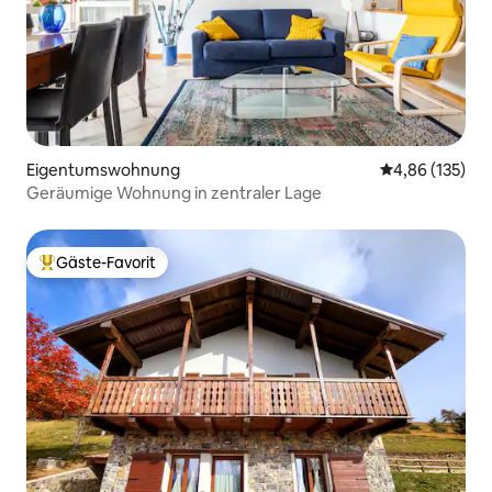
Eigentumswohnung
Durchschnittl
4,86 (135)
Geräumige Wohnung in zentraler Lage
Gäste-Favorit
Beliebter Gäste-Favorit.