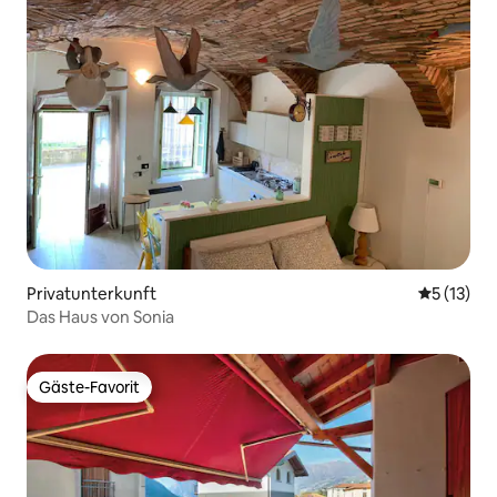
Privatunterkunft
Durchschn
5 (13)
Das Haus von Sonia
Gäste-Favorit
Gäste-Favorit