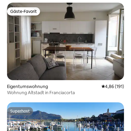
Gäste-Favorit
Gäste-Favorit
Eigentumswohnung
Durchschnittl
4,86 (191)
Wohnung Altstadt in Franciacorta
Superhost
Superhost