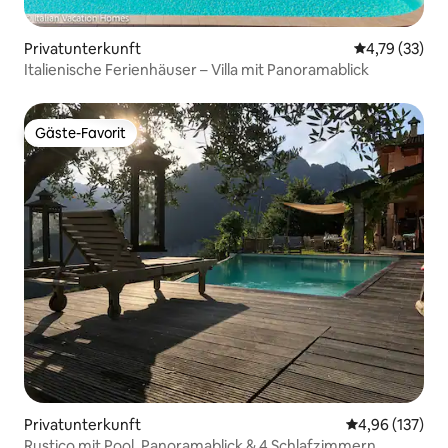
Privatunterkunft
Durchschnitt
4,79 (33)
Italienische Ferienhäuser – Villa mit Panoramablick
Gäste-Favorit
Gäste-Favorit
Privatunterkunft
Durchschnittl
4,96 (137)
Rustico mit Pool, Panoramablick & 4 Schlafzimmern