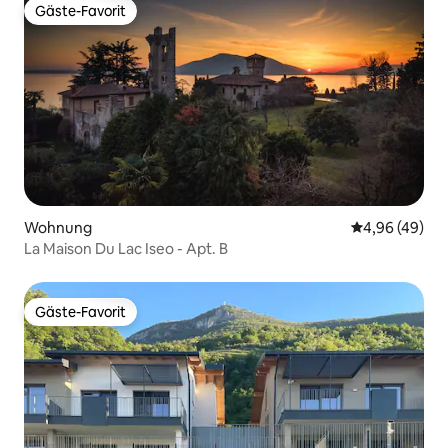
Gäste-Favorit
Gäste-Favorit
Wohnung
Durchschnittl
4,96 (49)
La Maison Du Lac Iseo - Apt. B
Gäste-Favorit
Gäste-Favorit