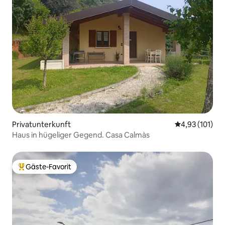
Privatunterkunft
Durchschnittl
4,93 (101)
Haus in hügeliger Gegend. Casa Calmàs
Gäste-Favorit
Beliebter Gäste-Favorit.