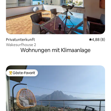
Privatunterkunft
Durchschnitt
4,88 (8)
Wakesurfhouse 2
Wohnungen mit Klimaanlage
Gäste-Favorit
Beliebter Gäste-Favorit.