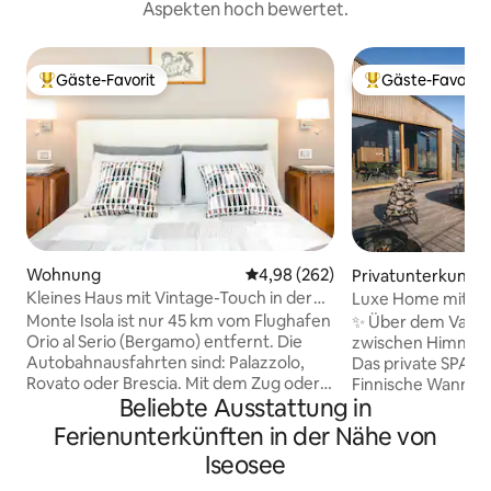
Aspekten hoch bewertet.
Gäste-Favorit
Gäste-Favorit
Beliebter Gäste-Favorit.
Beliebter Gäste-F
Wohnung
Durchschnittliche Bewertung: 4
4,98 (262)
Privatunterkunft
Kleines Haus mit Vintage-Touch in der
Luxe Home mit B
Nähe der Seepromenade
Hängesauna in de
Monte Isola ist nur 45 km vom Flughafen
✨ Über dem Val C
Orio al Serio (Bergamo) entfernt. Die
zwischen Himmel, 
Autobahnausfahrten sind: Palazzolo,
Das private SPA im 
Rovato oder Brescia. Mit dem Zug oder
Finnische Wanne b
Beliebte Ausstattung in
Bus ist es von Brescia nach Sulzano mit
Holzofensauna un
Ferrovie Nord erreichbar. Mit der Fähre
dem Sternenhimmel. 🛏️ Suit
Ferienunterkünften in der Nähe von
von Iseo oder Sulzano nach Peschiera
Kingsize-Bett + H
Iseosee
Maraglio. Das ganze Haus steht den
Doppelbett, 🛋️ 
Gästen zur Verfügung. Die Wohnung
Glaswänden und Bli