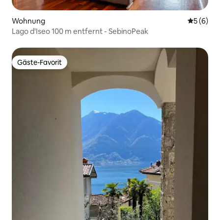
Wohnung
Durchschn
5 (6)
Lago d'Iseo 100 m entfernt - SebinoPeak
Gäste-Favorit
Gäste-Favorit