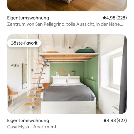
Eigentumswohnung
Durchschnittli
4,98 (228)
Zentrum von San Pellegrino, tolle Aussicht, in der Nähe
von Terme
Gäste-Favorit
Gäste-Favorit
Eigentumswohnung
Durchschnittli
4,93 (427)
Casa Mysa – Apartment