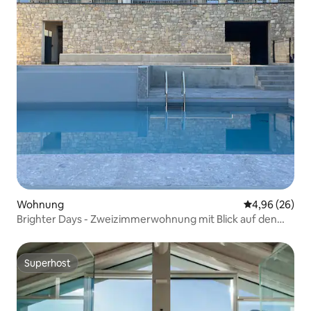
Wohnung
Durchschnittl
4,96 (26)
Brighter Days - Zweizimmerwohnung mit Blick auf den
See und Pool
Superhost
Superhost