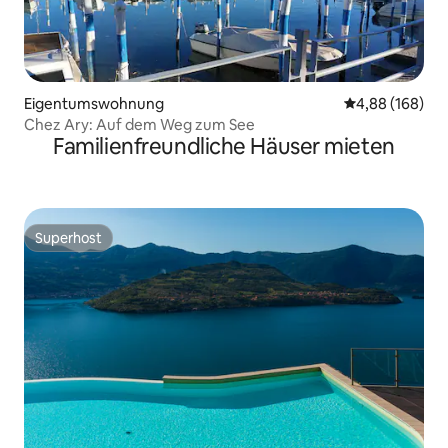
Eigentumswohnung
Durchschnittli
4,88 (168)
Chez Ary: Auf dem Weg zum See
Familienfreundliche Häuser mieten
Superhost
Superhost