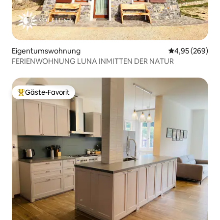
Eigentumswohnung
Durchschnittli
4,95 (269)
FERIENWOHNUNG LUNA INMITTEN DER NATUR
Gäste-Favorit
Beliebter Gäste-Favorit.