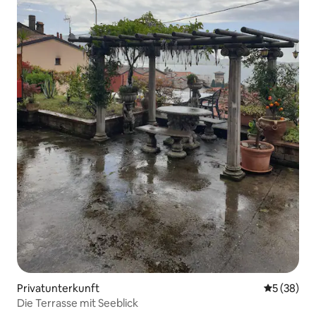
Privatunterkunft
Durchschni
5 (38)
Die Terrasse mit Seeblick