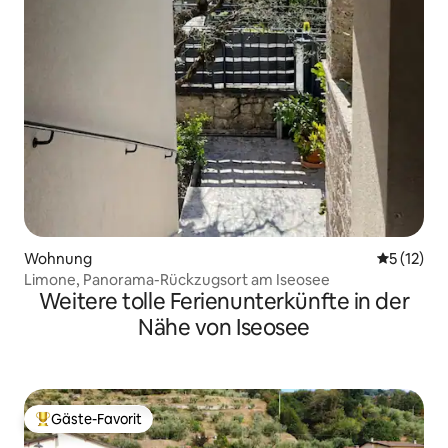
Wohnung
Durchschn
5 (12)
Limone, Panorama-Rückzugsort am Iseosee
Weitere tolle Ferienunterkünfte in der
Nähe von Iseosee
Gäste-Favorit
Beliebter Gäste-Favorit.