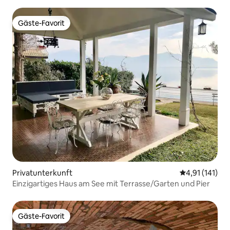
Gäste-Favorit
Gäste-Favorit
Privatunterkunft
Durchschnittl
4,91 (141)
Einzigartiges Haus am See mit Terrasse/Garten und Pier
Gäste-Favorit
Gäste-Favorit