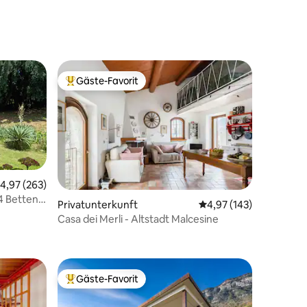
Gäste-Favorit
Beliebter Gäste-Favorit.
urchschnittliche Bewertung: 4,97 von 5, 263 Bewertungen
4,97 (263)
4 Betten,
26 Bewertungen
Privatunterkunft
Durchschnittliche Bew
4,97 (143)
Casa dei Merli - Altstadt Malcesine
Gäste-Favorit
Beliebter Gäste-Favorit.