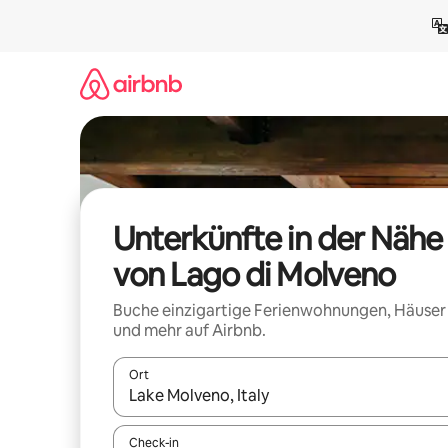
Zu
Inhalten
springen
Unterkünfte in der Nähe
von Lago di Molveno
Buche einzigartige Ferienwohnungen, Häuser
und mehr auf Airbnb.
Ort
Wenn Ergebnisse verfügbar sind, navigiere mit d
Check-in