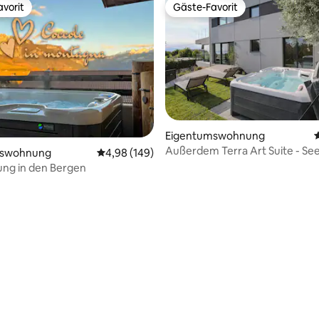
vorit
Gäste-Favorit
vorit
Gäste-Favorit
Eigentumswohnung
Außerdem Terra Art Suite - See
mswohnung
Durchschnittliche Bewertung: 4,98 von 5, 1
4,98 (149)
HotTube
ng in den Bergen
rtung: 4,83 von 5, 206 Bewertungen