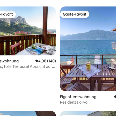
-Favorit
Gäste-Favorit
r Gäste-Favorit.
Gäste-Favorit
rtung: 4,99 von 5, 104 Bewertungen
mswohnung
Durchschnittliche Bewertung: 4,98 von 5, 1
4,98 (140)
, tolle Terrasse! Aussicht auf
Eigentumswohnung
D
Residenza olivo