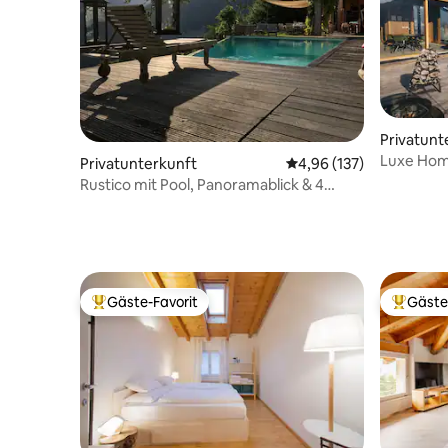
Privatunt
Luxe Hom
Privatunterkunft
Durchschnittliche Bewe
4,96 (137)
Hängesau
Rustico mit Pool, Panoramablick & 4
Schlafzimmern
Gäste-Favorit
Gäste
Beliebter Gäste-Favorit.
Beliebte