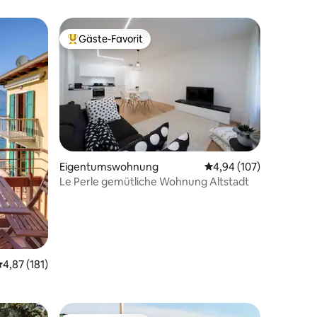
Gäste-Favorit
Beliebter Gäste-Favorit.
40 Bewertungen
Eigentumswohnung
Durchschnittliche Bew
4,94 (107)
Le Perle gemütliche Wohnung Altstadt
urchschnittliche Bewertung: 4,87 von 5, 181 Bewertungen
4,87 (181)