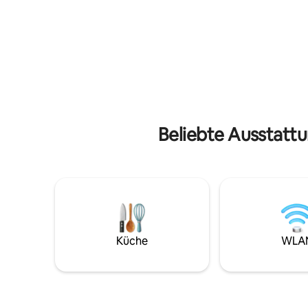
Schnüre deine Wanderschuhe, begib
wenige Sc
dich auf ein Abenteuer und genieße am
historisc
Ende die Kombination aus Sauna und
Interesse
Whirlpool!
Sociale, 
Giulia un
Beliebte Ausstattu
Küche
WLA