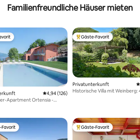
Familienfreundliche Häuser mieten
vorit
Gäste-Favorit
vorit
Beliebter Gäste-Favorit.
Privatunterkunft
D
Historische Villa mit Weinberg: 
erkunft
Durchschnittliche Bewertung: 4,94 von 5, 1
4,94 (126)
4 Badezimmer und Garten
er-Apartment Ortensia -
rtung: 4,99 von 5, 186 Bewertungen
 Fior di Lavanda
-Favorit
Gäste-Favorit
r Gäste-Favorit.
Beliebter Gäste-Favorit.