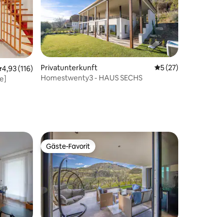
50 Bewertungen
Privatunterkunft
Durchschnittliche
5 (27)
urchschnittliche Bewertung: 4,93 von 5, 116 Bewertungen
4,93 (116)
Homestwenty3 - HAUS SECHS
e]
Gäste-Favorit
Gäste-Favorit