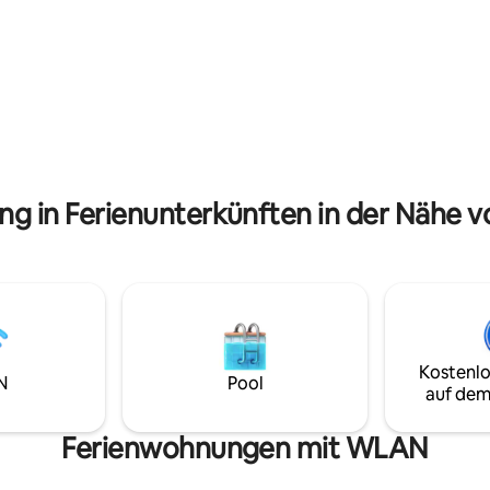
hritte von Orten von
Panoramaterrassen Schnelles 
hem und künstlerischem
❤️ Ideal für Jubiläen, Vorschläg
 wie dem Teatro Grande e
Flitterwochen und Wellness-
Pinacoteca, dem Museo Santa
Wochenenden: authentisches D
d dem Dom entfernt.
alles für Sie und Privatsphäre.
ng in Ferienunterkünften in der Nähe 
Kostenlo
N
Pool
auf dem
Ferienwohnungen mit WLAN