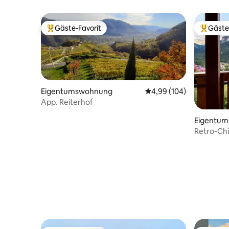
Gäste-Favorit
Gäste
Beliebter Gäste-Favorit.
Beliebte
Eigentumswohnung
Durchschnittliche Bewe
4,99 (104)
App. Reiterhof
Eigentu
Retro-Chic
Berge