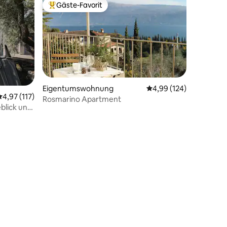
Gäste-Favorit
Beliebter Gäste-Favorit.
Eigentumswohnung
Durchschnittliche Bew
4,99 (124)
Durchschnittliche Bewertung: 4,97 von 5, 117 Bewertungen
4,97 (117)
Rosmarino Apartment
blick und
49 Bewertungen