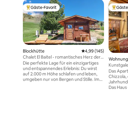
Gäste-Favorit
Gäste
Beliebter Gäste-Favorit.
Beliebte
Blockhütte
Durchschnittliche Bewe
4,99 (145)
Chalet El Baitel - romantisches Herz der
Wohnung
Alpe Lusia
Die perfekte Lage für ein einzigartiges
Kunstgale
und entspannendes Erlebnis: Du wirst
Dogesho
Das Apart
auf 2.000 m Höhe schlafen und leben,
Chizzola,
umgeben nur von Bergen und Stille. Im
Jahrhunde
Chalet findest du alle Annehmlichkeiten
Das Haus 
(Whirlpool, Sauna, Küchenzeile, LCD-
angenehm
Fernseher) und von der Terrasse aus
Atmosphä
kannst du den atemberaubenden Blick
verbringe
auf die Lagorai-Kette und die Pale di San
bieten die
Martino Group genießen. Es ist aus
„Business
duftendem Kiefernholz gefertigt und bis
sowohl fü
ins kleinste Detail sorgfältig eingerichtet.
Videoanru