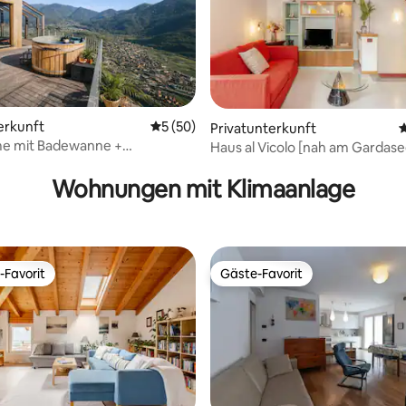
erkunft
Durchschnittliche Bewertung: 5 von 5, 
5 (50)
Privatunterkunft
D
e mit Badewanne +
Haus al Vicolo [nah am Gardase
rtung: 4,96 von 5, 137 Bewertungen
na in den Bergen
Wohnungen mit Klimaanlage
-Favorit
Gäste-Favorit
r Gäste-Favorit.
Gäste-Favorit