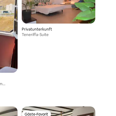
 4 Bewertungen
Privatunterkunft
Teneriffa-Suite
em
Gäste-Favorit