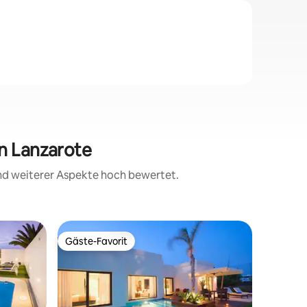
in Lanzarote
und weiterer Aspekte hoch bewertet.
Bed & Br
Gäste-Favorit
Superho
Gäste-Favorit
Superho
Zimmer 
Schlafzi
eigenem 
Fenster, 
Tolle Unt