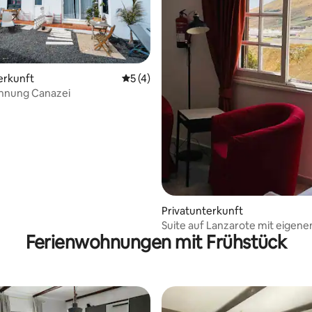
erkunft
Durchschnittliche Bewertung: 5 von 5,
5 (4)
hnung Canazei
Privatunterkunft
Suite auf Lanzarote mit eigen
Ferienwohnungen mit Frühstück
Whirlpool