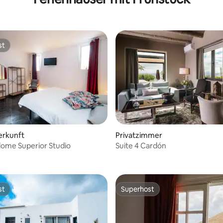
st
st
erkunft
Privatzimmer
lome Superior Studio
Suite 4 Cardón
st
Superhost
st
Superhost