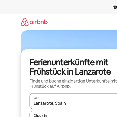
Zu
Inhalten
springen
Ferienunterkünfte mit
Frühstück in Lanzarote
Finde und buche einzigartige Unterkünfte mit
Frühstück auf Airbnb.
Ort
Wenn Ergebnisse verfügbar sind, navigiere mit d
Check-in