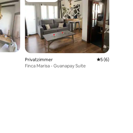
Gäste-Favorit
Privatzimmer
Durchschnittlich
5 (6)
Finca Marisa - Guanapay Suite