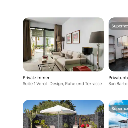
Diese Unterkunft bietet Apartments für
bis zu 3 Personen mit einer eigenen
Terrasse und einem
Gemeinschaftsgarten. Die Unterkunft
verfügt über eine Bar vor Ort und bietet
Superho
Superho
gegen Aufpreis auch einen
Massageservice, einen Tennisplatz und
einen Billardtisch. Autovermietung und
Fahrradverleih sind verfügbar.
Privatzimmer
Privatunt
Suite 1 Verol | Design, Ruhe und Terrasse
San Barto
Superho
Superho