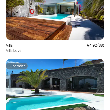
Villa
Durchschnittl
4,92 (38)
Villa Love
Superhost
Superhost