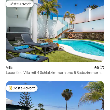
Gäste-Favorit
Gäste-Favorit
Villa
Durchsch
5 (7)
Luxuriöse Villa mit 4 Schlafzimmern und 5 Badezimmern
in Puerto Calero
Gäste-Favorit
Beliebter Gäste-Favorit.