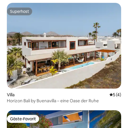
Superhost
Superhost
Villa
Durchsch
5 (4)
Horizon Bali by Buenavilla – eine Oase der Ruhe
Gäste-Favorit
Gäste-Favorit