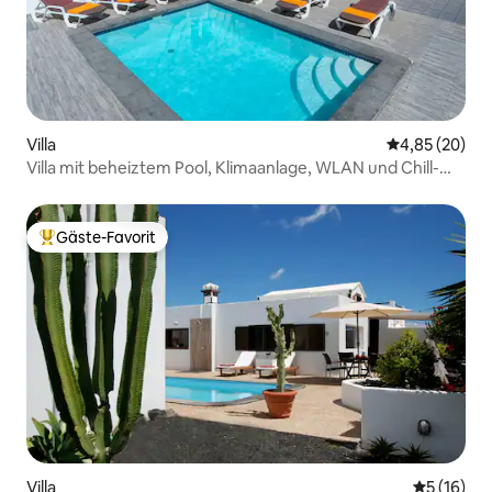
Villa
Durchschnittl
4,85 (20)
Villa mit beheiztem Pool, Klimaanlage, WLAN und Chill-
Out
Gäste-Favorit
Beliebter Gäste-Favorit.
Villa
Durchschn
5 (16)