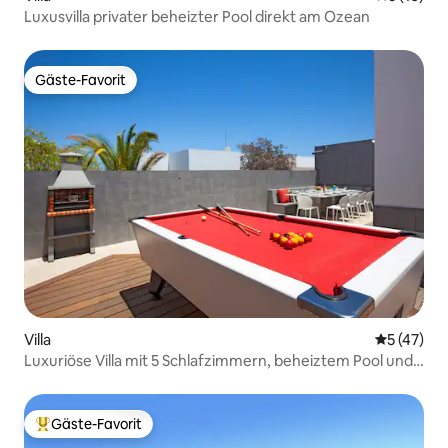
Luxusvilla privater beheizter Pool direkt am Ozean
Gäste-Favorit
Gäste-Favorit
Villa
Durchschn
5 (47)
Luxuriöse Villa mit 5 Schlafzimmern, beheiztem Pool und
WLAN
Gäste-Favorit
Beliebter Gäste-Favorit.