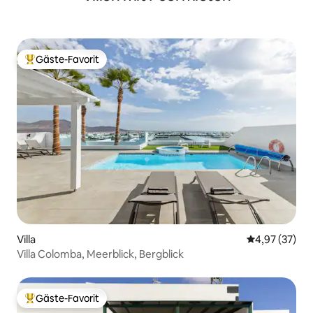
Gäste-Favorit
Beliebter Gäste-Favorit.
Villa
Durchschnitt
4,97 (37)
Villa Colomba, Meerblick, Bergblick
Gäste-Favorit
Beliebter Gäste-Favorit.