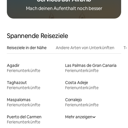
Mach deinen Aufenthalt noch besser
Spannende Reiseziele
Reiseziele in der Nähe
Andere Arten von Unterkünften
To
Agadir
Las Palmas de Gran Canaria
Ferienunterkünfte
Ferienunterkünfte
Taghazout
Costa Adeje
Ferienunterkünfte
Ferienunterkünfte
Maspalomas
Corralejo
Ferienunterkünfte
Ferienunterkünfte
Puerto del Carmen
Mehr anzeigen
Ferienunterkünfte