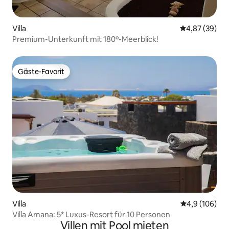
Villa
Durchschnittl
4,87 (39)
Premium-Unterkunft mit 180º-Meerblick!
Gäste-Favorit
Gäste-Favorit
Villa
Durchschnitt
4,9 (106)
Villa Amana: 5* Luxus-Resort für 10 Personen
Villen mit Pool mieten