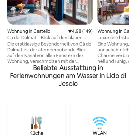
Wohnung in Castello
Durchschnittliche Bewertung: 4
4,98 (149)
Wohnung in Cann
Ca dei Dalmati - Blick auf den blauen
Luxuriöse histor
Kanal
ruhigen, sonnigen
Die erstklassige Besonderheit von Cà dei
Eine Wohnung, die 
Dalmati ist der atemberaubende Blick
unnachahmlichem
auf den Kanal von allen Fenstern der
Charme verbindet.
Wohnung, verschmolzen mit der
hell und ruhig, wu
Beliebte Ausstattung in
Eleganz der Innenräume, ihrer Helligkeit
Aussicht. Mietautorisierungscode (CIN):
und Weite. All diese Eigenschaften
IT027042B4GROPSZS4 Die Woh
Ferienwohnungen am Wasser in Lido di
machen diesen Ort in seiner Art
ein luxuriöser , fr
Jesolo
einzigartig. Drei große Schlafzimmer,
Die Wohnung wurd
drei eigene Badezimmer, ein großes
in Bezug auf ihre 
Wohnzimmer und direkter Kanalblick
ihren Stil und ihren Reiz. Bitt
ermöglichen dir einen perfekten
dass für den Check-in nach 22:00 Uhr
Aufenthalt in Venedig mit Familie oder
ein Beitrag von 50 
Freunden. Die Unterkunft ist zentral
Ankunft an die Pu
gelegen, nur wenige Minuten von S.
zurückzuführen ist
Marco, Arsenale und allen
kommen wird, um 
Sehenswürdigkeiten. Hier ist der richtige
Küche
WLAN