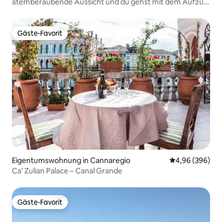
a
atemberaubende Aussicht und du gehst mit dem Aufzug
zum Strand
Gäste-Favorit
Gäste-Favorit
Eigentumswohnung in Cannaregio
Durchschnittli
4,96 (396)
Ca’ Zulian Palace – Canal Grande
Gäste-Favorit
Gäste-Favorit