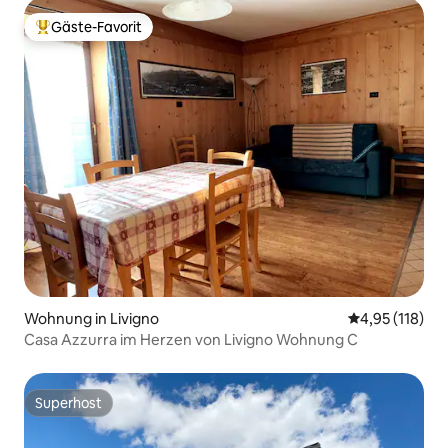
Gäste-Favorit
Beliebter Gäste-Favorit.
Wohnung in Livigno
Durchschnittl
4,95 (118)
Casa Azzurra im Herzen von Livigno Wohnung C
Superhost
Superhost