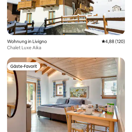
Wohnung in Livigno
Durchschnittli
4,88 (120)
Chalet Luxe Aika
Gäste-Favorit
Gäste-Favorit