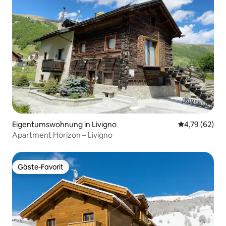
Eigentumswohnung in Livigno
Durchschnitt
4,79 (62)
Apartment Horizon – Livigno
Gäste-Favorit
Gäste-Favorit