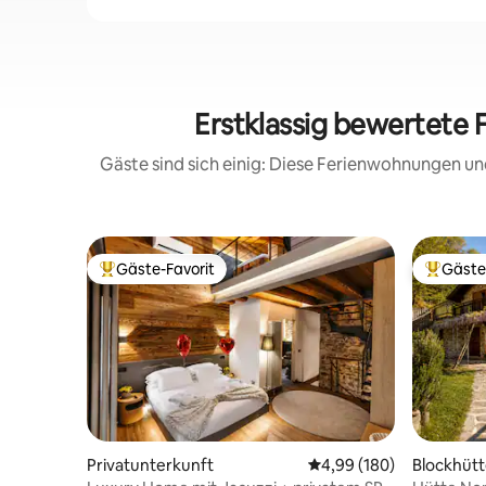
Erstklassig bewertete 
Gäste sind sich einig: Diese Ferienwohnungen un
Gäste-Favorit
Gäste
Beliebter Gäste-Favorit.
Beliebte
Privatunterkunft
Durchschnittliche Bewe
4,99 (180)
Blockhüt