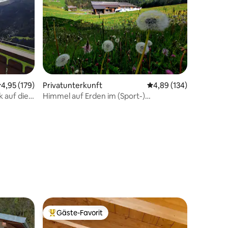
19 Bewertungen
urchschnittliche Bewertung: 4,95 von 5, 179 Bewertungen
4,95 (179)
Privatunterkunft
Durchschnittliche Bew
4,89 (134)
 auf die
Himmel auf Erden im (Sport-)
Bergparadies Davos
Gäste-Favorit
Beliebter Gäste-Favorit.