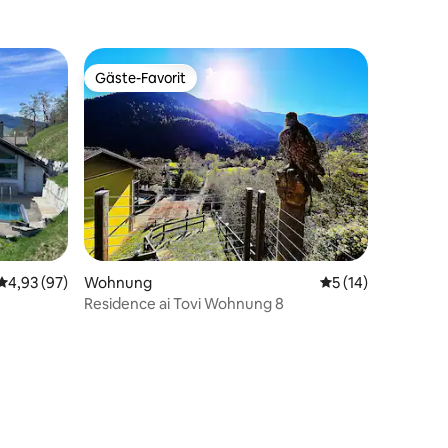
Gäste-Favorit
Gäste-Favorit
78 Bewertungen
Durchschnittliche Bewertung: 4,93 von 5, 97 Bewertungen
4,93 (97)
Wohnung
Durchschnittliche
5 (14)
Residence ai Tovi Wohnung 8