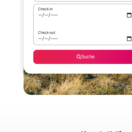
Check-in
Check-out
Suche