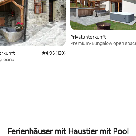
Privatunterkunft
Premium-Bungalow open space
Gartenblick
 Bewertung: 5 von 5, 15 Bewertungen
erkunft
Durchschnittliche Bewertung: 4,95 von 5, 1
4,95 (120)
grosina
Ferienhäuser mit Haustier mit Pool