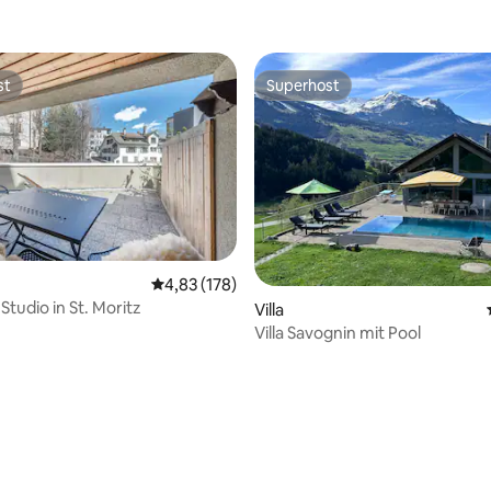
st
Superhost
st
Superhost
Durchschnittliche Bewertung: 4,83 von 5, 1
4,83 (178)
Studio in St. Moritz
Villa
Villa Savognin mit Pool