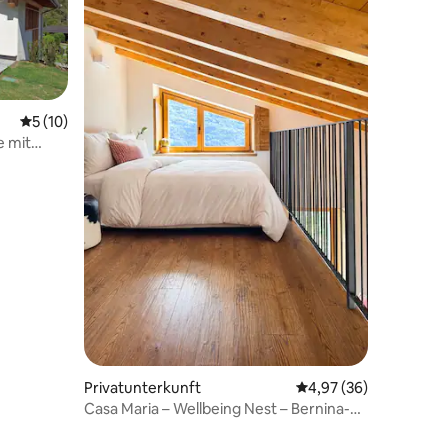
Durchschnittliche Bewertung: 5 von 5, 10 Bewertungen
5 (10)
 mit
20 Bewertungen
Privatunterkunft
Durchschnittliche Be
4,97 (36)
Casa Maria – Wellbeing Nest – Bernina-
Express