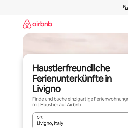
Zu
Inhalten
springen
Haustierfreundliche
Ferienunterkünfte in
Livigno
Finde und buche einzigartige Ferienwohnung
mit Haustier auf Airbnb.
Ort
Wenn Ergebnisse verfügbar sind, navigiere mit d