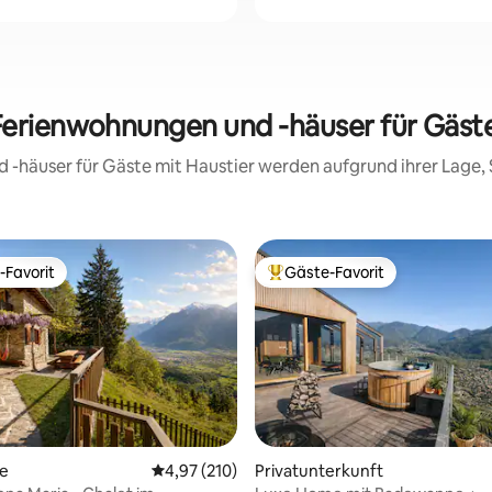
Ferienwohnungen und -häuser für Gäste 
d -häuser für Gäste mit Haustier werden aufgrund ihrer Lage
-Favorit
Gäste-Favorit
r Gäste-Favorit.
Beliebter Gäste-Favorit.
rtung: 4,99 von 5, 180 Bewertungen
te
Durchschnittliche Bewertung: 4,97 von 5, 2
4,97 (210)
Privatunterkunft